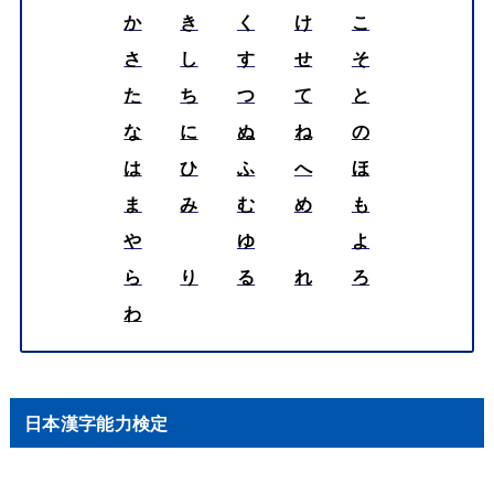
か
き
く
け
こ
さ
し
す
せ
そ
た
ち
つ
て
と
な
に
ぬ
ね
の
は
ひ
ふ
へ
ほ
ま
み
む
め
も
や
ゆ
よ
ら
り
る
れ
ろ
わ
日本漢字能力検定