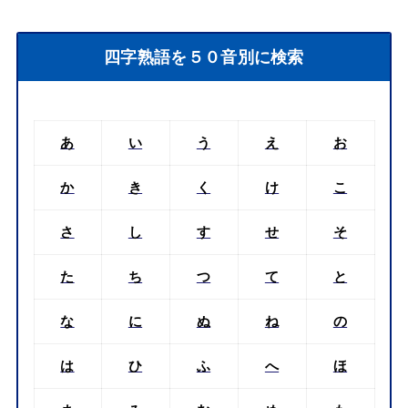
四字熟語を５０音別に検索
あ
い
う
え
お
か
き
く
け
こ
さ
し
す
せ
そ
た
ち
つ
て
と
な
に
ぬ
ね
の
は
ひ
ふ
へ
ほ