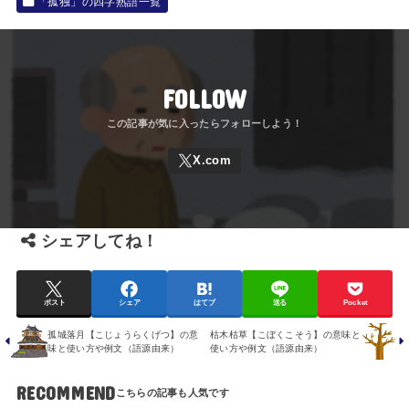
「孤独」の四字熟語一覧
FOLLOW
シェアしてね！
ポスト
シェア
はてブ
送る
Pocket
孤城落月【こじょうらくげつ】の意
枯木枯草【こぼくこそう】の意味と
味と使い方や例文（語源由来）
使い方や例文（語源由来）
RECOMMEND