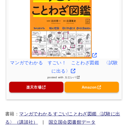
マンガでわかる すごい！ ことわざ図鑑 〈試験
に出る〉
posted with
カエレバ
楽天市場
Amazon
書籍：
マンガでわかる すごい!ことわざ図鑑〈試験に出
る〉（講談社）
|
国立国会図書館データ