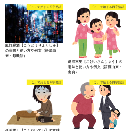
「こ」で始まる四字熟語
「こ」で始まる四字熟語
紅灯緑酒【こうとうりょくしゅ】
の意味と使い方や例文（語源由
来・類義語）
虎渓三笑【こけいさんしょう】の
意味と使い方や例文（語源由来・
出典）
「こ」で始まる四字熟語
「こ」で始まる四字熟語
孤苦零丁【こくれいてい】の意味