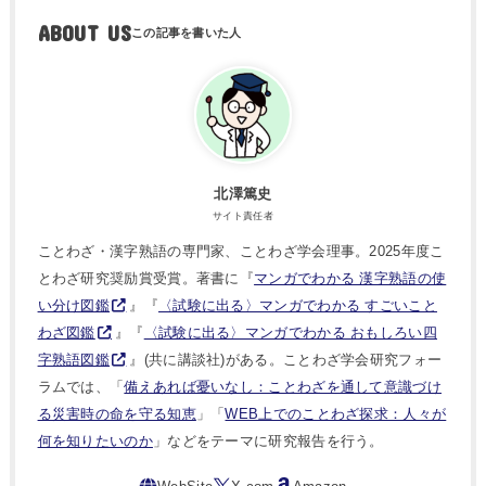
ABOUT US
北澤篤史
サイト責任者
ことわざ・漢字熟語の専門家、ことわざ学会理事。2025年度こ
とわざ研究奨励賞受賞。著書に『
マンガでわかる 漢字熟語の使
い分け図鑑
』『
〈試験に出る〉マンガでわかる すごいこと
わざ図鑑
』『
〈試験に出る〉マンガでわかる おもしろい四
字熟語図鑑
』(共に講談社)がある。ことわざ学会研究フォー
ラムでは、「
備えあれば憂いなし：ことわざを通して意識づけ
る災害時の命を守る知恵
」「
WEB上でのことわざ探求：人々が
何を知りたいのか
」などをテーマに研究報告を行う。