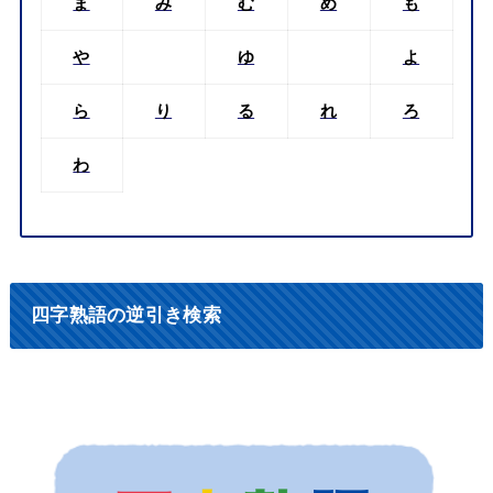
ま
み
む
め
も
や
ゆ
よ
ら
り
る
れ
ろ
わ
四字熟語の逆引き検索