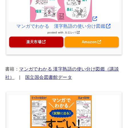
マンガでわかる 漢字熟語の使い分け図鑑
posted with
カエレバ
楽天市場
Amazon
書籍：
マンガでわかる 漢字熟語の使い分け図鑑（講談
社）
|
国立国会図書館データ