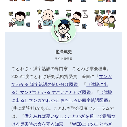
北澤篤史
サイト責任者
ことわざ・漢字熟語の専門家、ことわざ学会理事。
2025年度ことわざ研究奨励賞受賞。著書に『
マンガ
でわかる 漢字熟語の使い分け図鑑
』『
〈試験に出
る〉マンガでわかる すごいことわざ図鑑
』『
〈試験
に出る〉マンガでわかる おもしろい四字熟語図鑑
』
(共に講談社)がある。ことわざ学会研究フォーラムで
は、「
備えあれば憂いなし：ことわざを通して意識づ
ける災害時の命を守る知恵
」「
WEB上でのことわざ