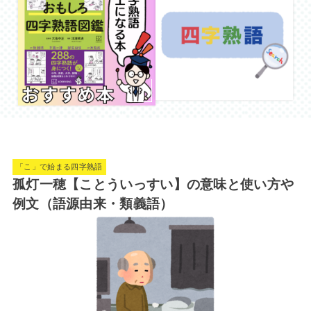
「こ」で始まる四字熟語
孤灯一穂【ことういっすい】の意味と使い方や
例文（語源由来・類義語）