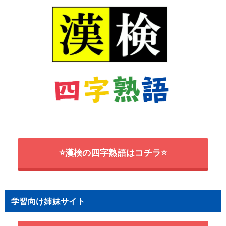
⭐漢検の四字熟語はコチラ⭐
学習向け姉妹サイト