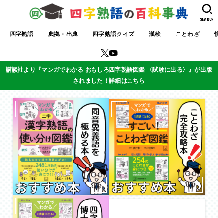
SEARCH
四字熟語
典拠・出典
四字熟語クイズ
漢検
ことわざ
講談社より『マンガでわかる おもしろ四字熟語図鑑 〈試験に出る〉』が出版
されました！詳細はこちら