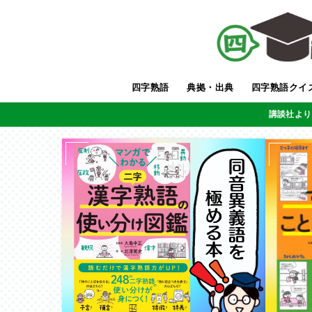
四字熟語
典拠・出典
四字熟語クイ
講談社より