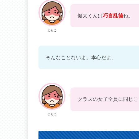
健太くんは
巧言乱徳
ね。
ともこ
そんなことないよ。本心だよ。
クラスの女子全員に同じこ
ともこ