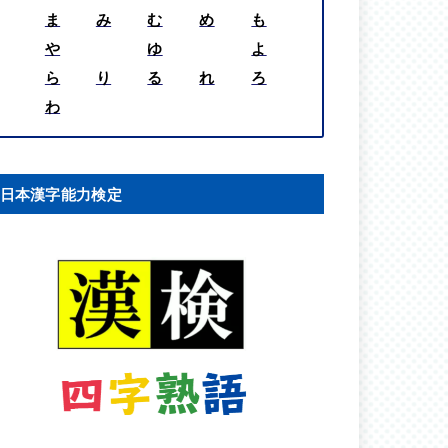
ま
み
む
め
も
や
ゆ
よ
ら
り
る
れ
ろ
わ
日本漢字能力検定