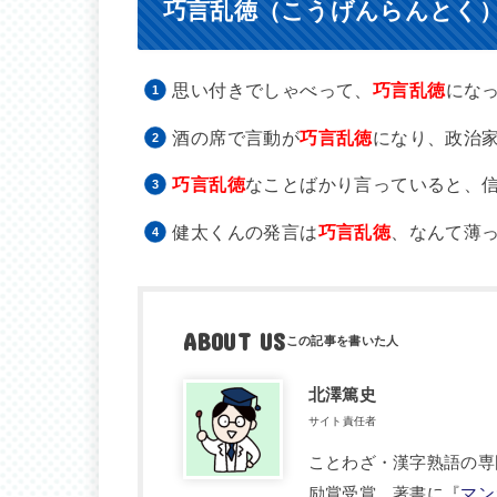
巧言乱徳（こうげんらんとく
思い付きでしゃべって、
巧言乱徳
にな
酒の席で言動が
巧言乱徳
になり、政治
巧言乱徳
なことばかり言っていると、
健太くんの発言は
巧言乱徳
、なんて薄
ABOUT US
北澤篤史
サイト責任者
ことわざ・漢字熟語の専
励賞受賞。著書に『
マン