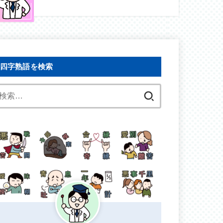
四字熟語を検索
検
索: