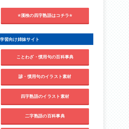
⭐漢検の四字熟語はコチラ⭐
学習向け姉妹サイト
ことわざ・慣用句の百科事典
諺・慣用句のイラスト素材
四字熟語のイラスト素材
二字熟語の百科事典