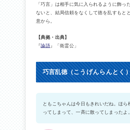
「巧言」は相手に気に入られるように飾っ
ないと、結局信頼をなくして徳を乱すもと
意から。
【典拠・出典】
『
論語
』「衛霊公」
巧言乱徳（こうげんらんとく
ともこちゃんは今日もきれいだね。ほら
ってしまって、一斉に散ってしまったよ