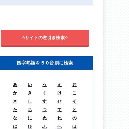
⭐サイトの逆引き検索⭐
四字熟語を５０音別に検索
あ
い
う
え
お
か
き
く
け
こ
さ
し
す
せ
そ
た
ち
つ
て
と
な
に
ぬ
ね
の
は
ひ
ふ
へ
ほ