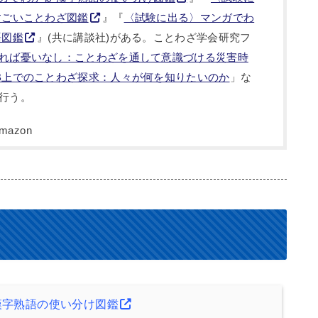
すごいことわざ図鑑
』『
〈試験に出る〉マンガでわ
語図鑑
』(共に講談社)がある。ことわざ学会研究フ
れば憂いなし：ことわざを通して意識づける災害時
B上でのことわざ探求：人々が何を知りたいのか
」な
行う。
漢字熟語の使い分け図鑑