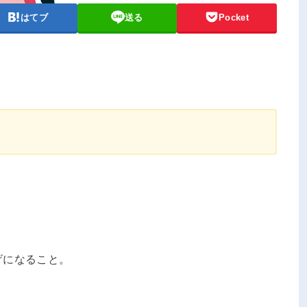
はてブ
送る
Pocket
げになること。