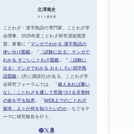
北澤篤史
サイト責任者
ことわざ・漢字熟語の専門家、ことわざ学
会理事。2025年度ことわざ研究奨励賞受
賞。著書に『
マンガでわかる 漢字熟語の
使い分け図鑑
』『
〈試験に出る〉マンガで
わかる すごいことわざ図鑑
』『
〈試験に
出る〉マンガでわかる おもしろい四字熟
語図鑑
』(共に講談社)がある。ことわざ学
会研究フォーラムでは、「
備えあれば憂い
なし：ことわざを通して意識づける災害時
の命を守る知恵
」「
WEB上でのことわざ
探求：人々が何を知りたいのか
」などをテ
ーマに研究報告を行う。