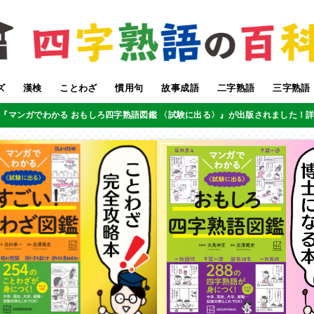
ズ
漢検
ことわざ
慣用句
故事成語
二字熟語
三字熟語
『マンガでわかる おもしろ四字熟語図鑑 〈試験に出る〉』が出版されました！