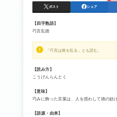
ポスト
シェア
【四字熟語】
巧言乱徳
「巧言は徳を乱る」とも読む。
【読み方】
こうげんらんとく
【意味】
巧みに飾った言葉は、人を惑わして徳の妨
【語源・由来】