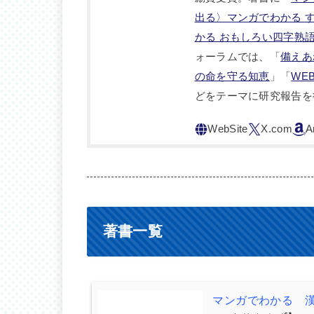
出る〉マンガでわかる 
かる おもしろい四字熟
ォーラムでは、「
備えあ
の命を守る知恵
」「
WE
どをテーマに研究報告を
著書一覧
マンガでわかる 