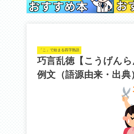
「こ」で始まる四字熟語
巧言乱徳【こうげんら
例文（語源由来・出典