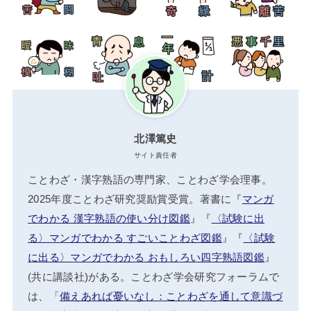
北澤篤史
サイト責任者
ことわざ・漢字熟語の専門家、ことわざ学会理事。
2025年度ことわざ研究奨励賞受賞。著書に『
マンガ
でわかる 漢字熟語の使い分け図鑑
』『
〈試験に出
る〉マンガでわかる すごいことわざ図鑑
』『
〈試験
に出る〉マンガでわかる おもしろい四字熟語図鑑
』
(共に講談社)がある。ことわざ学会研究フォーラムで
は、「
備えあれば憂いなし：ことわざを通して意識づ