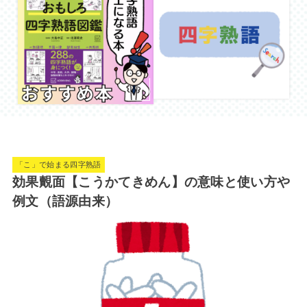
「こ」で始まる四字熟語
効果覿面【こうかてきめん】の意味と使い方や
例文（語源由来）