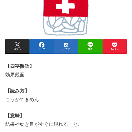
ポスト
シェア
はてブ
送る
Pocket
【四字熟語】
効果覿面
【読み方】
こうかてきめん
【意味】
結果や効き目がすぐに現れること。