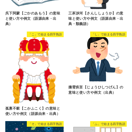
呉下阿蒙【ごかのあもう】の意味
三豕渉河【さんししょうか】の意
と使い方や例文（語源由来・出
味と使い方や例文（語源由来・出
典）
典・類義語）
「こ」で始まる四字熟語
「し」で始まる四字熟語
攘臂疾言【じょうひしつげん】の
意味と使い方や例文（出典）
孤寡不穀【こかふこく】の意味と
使い方や例文（語源由来・出典）
「そ」で始まる四字熟語
「ふ」で始まる四字熟語