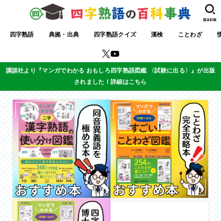
SEARCH
四字熟語
典拠・出典
四字熟語クイズ
漢検
ことわざ
講談社より『マンガでわかる おもしろ四字熟語図鑑 〈試験に出る〉』が出版
されました！詳細はこちら