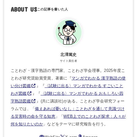
ABOUT US
北澤篤史
サイト責任者
ことわざ・漢字熟語の専門家、ことわざ学会理事。2025年度こ
とわざ研究奨励賞受賞。著書に『
マンガでわかる 漢字熟語の使
い分け図鑑
』『
〈試験に出る〉マンガでわかる すごいこと
わざ図鑑
』『
〈試験に出る〉マンガでわかる おもしろい四
字熟語図鑑
』(共に講談社)がある。ことわざ学会研究フォー
ラムでは、「
備えあれば憂いなし：ことわざを通して意識づけ
る災害時の命を守る知恵
」「
WEB上でのことわざ探求：人々が
何を知りたいのか
」などをテーマに研究報告を行う。