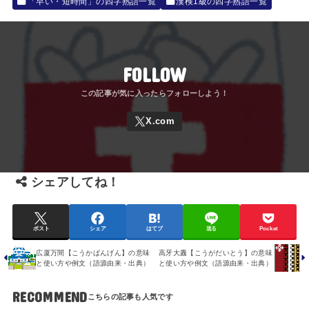
「早い・短時間」の四字熟語一覧
漢検1級の四字熟語一覧
FOLLOW
シェアしてね！
ポスト
シェア
はてブ
送る
Pocket
広厦万間【こうかばんげん】の意味
高牙大纛【こうがだいとう】の意味
と使い方や例文（語源由来・出典）
と使い方や例文（語源由来・出典）
RECOMMEND