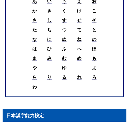
あ
い
う
え
お
か
き
く
け
こ
さ
し
す
せ
そ
た
ち
つ
て
と
な
に
ぬ
ね
の
は
ひ
ふ
へ
ほ
ま
み
む
め
も
や
ゆ
よ
ら
り
る
れ
ろ
わ
日本漢字能力検定