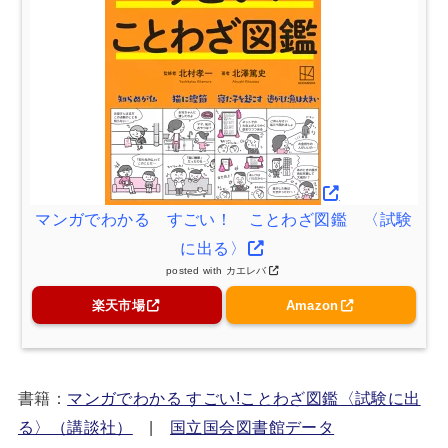
マンガでわかる すごい！ ことわざ図鑑 〈試験
に出る〉
posted with
カエレバ
楽天市場
Amazon
書籍：
マンガでわかる すごい!ことわざ図鑑〈試験に出
る〉（講談社）
|
国立国会図書館データ