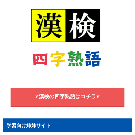
⭐漢検の四字熟語はコチラ⭐
学習向け姉妹サイト