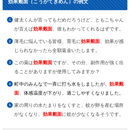
効果覿面（こうかてきめん）の例文
健太くんが言ってもだめだろうけど、ともこちゃん
が言えば
効果覿面
、彼もわかってくれるはずです。
薄毛に悩んでいる皆様、育毛に
効果覿面
、効果が感
じられなかったら全額返金いたします。
この薬は
効果覿面
ですが、その分、副作用が強く出
ることがありますが使用してみますか？
町中のみんなで一斉に打ち水をしましたが、
効果覿
面
、
体感温度が下がり、過ごしやすくなりました。
家の周りの水たまりをなくすと、蚊が卵を産む場所
がなくなり、
効果覿面
に蚊が少なくなるそうです。