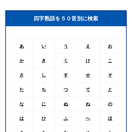
四字熟語を５０音別に検索
あ
い
う
え
お
か
き
く
け
こ
さ
し
す
せ
そ
た
ち
つ
て
と
な
に
ぬ
ね
の
は
ひ
ふ
へ
ほ