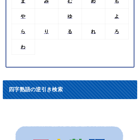
ま
み
む
め
も
や
ゆ
よ
ら
り
る
れ
ろ
わ
四字熟語の逆引き検索