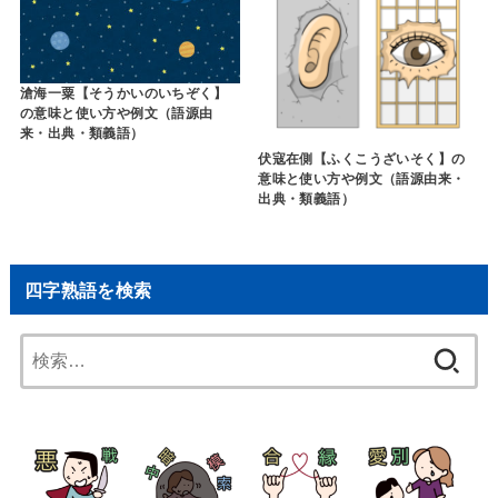
滄海一粟【そうかいのいちぞく】
の意味と使い方や例文（語源由
来・出典・類義語）
伏寇在側【ふくこうざいそく】の
意味と使い方や例文（語源由来・
出典・類義語）
四字熟語を検索
検
索: