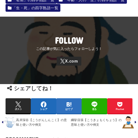
「名前」の四字熟語一覧
「年齢・人の一生」の四字熟語一覧
「生・死」の四字熟語一覧
FOLLOW
シェアしてね！
ポスト
シェア
はてブ
送る
Pocket
高岸深谷【こうがんしんこく】の意
綱挙目張【こうきょもくちょう】の
味と使い方や例文
意味と使い方や例文