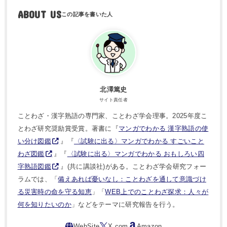
ABOUT US
北澤篤史
サイト責任者
ことわざ・漢字熟語の専門家、ことわざ学会理事。2025年度こ
とわざ研究奨励賞受賞。著書に『
マンガでわかる 漢字熟語の使
い分け図鑑
』『
〈試験に出る〉マンガでわかる すごいこと
わざ図鑑
』『
〈試験に出る〉マンガでわかる おもしろい四
字熟語図鑑
』(共に講談社)がある。ことわざ学会研究フォー
ラムでは、「
備えあれば憂いなし：ことわざを通して意識づけ
る災害時の命を守る知恵
」「
WEB上でのことわざ探求：人々が
何を知りたいのか
」などをテーマに研究報告を行う。