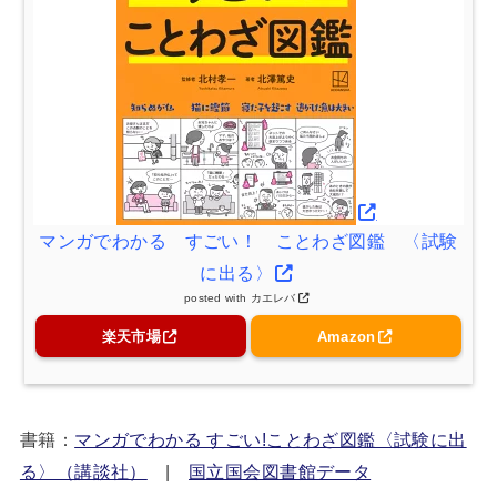
マンガでわかる すごい！ ことわざ図鑑 〈試験
に出る〉
posted with
カエレバ
楽天市場
Amazon
書籍：
マンガでわかる すごい!ことわざ図鑑〈試験に出
る〉（講談社）
|
国立国会図書館データ