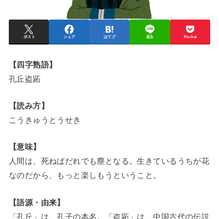
ポスト
シェア
はてブ
送る
Pocket
【四字熟語】
孔丘盗跖
【読み方】
こうきゅうとうせき
【意味】
人間は、死ねばだれでも塵となる。生きているうちが花
なのだから、もっと楽しもうということ。
【語源・由来】
「孔丘」は、孔子の本名。「盗跖」は、中国古代の伝説