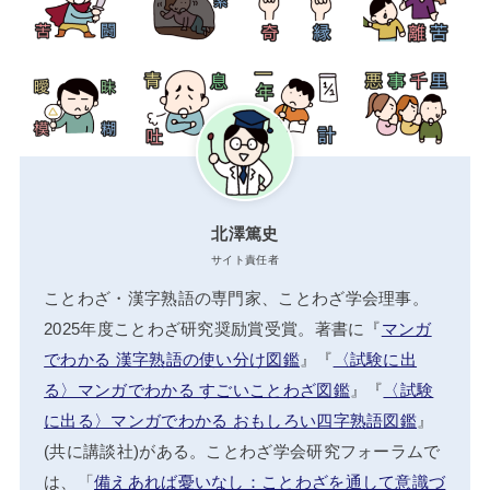
北澤篤史
サイト責任者
ことわざ・漢字熟語の専門家、ことわざ学会理事。
2025年度ことわざ研究奨励賞受賞。著書に『
マンガ
でわかる 漢字熟語の使い分け図鑑
』『
〈試験に出
る〉マンガでわかる すごいことわざ図鑑
』『
〈試験
に出る〉マンガでわかる おもしろい四字熟語図鑑
』
(共に講談社)がある。ことわざ学会研究フォーラムで
は、「
備えあれば憂いなし：ことわざを通して意識づ