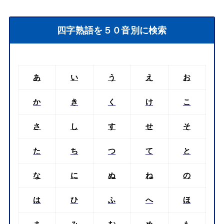
四字熟語を５０音別に検索
あ
い
う
え
お
か
き
く
け
こ
さ
し
す
せ
そ
た
ち
つ
て
と
な
に
ぬ
ね
の
は
ひ
ふ
へ
ほ