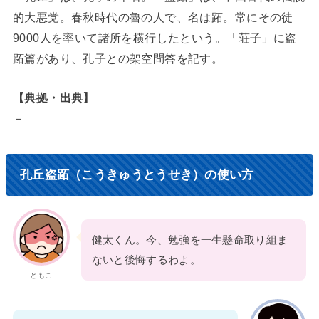
的大悪党。春秋時代の魯の人で、名は跖。常にその徒
9000人を率いて諸所を横行したという。「荘子」に盗
跖篇があり、孔子との架空問答を記す。
【典拠・出典】
－
孔丘盗跖（こうきゅうとうせき）の使い方
健太くん。今、勉強を一生懸命取り組ま
ないと後悔するわよ。
ともこ