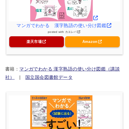
マンガでわかる 漢字熟語の使い分け図鑑
posted with
カエレバ
楽天市場
Amazon
書籍：
マンガでわかる 漢字熟語の使い分け図鑑（講談
社）
|
国立国会図書館データ