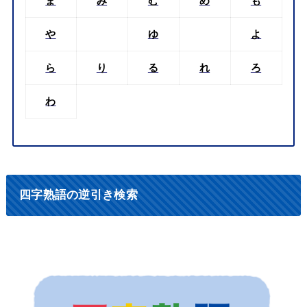
ま
み
む
め
も
や
ゆ
よ
ら
り
る
れ
ろ
わ
四字熟語の逆引き検索