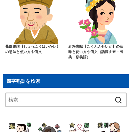
蕉風俳諧【しょうふうはいかい】
紅粉青蛾【こうふんせいが】の意
の意味と使い方や例文
味と使い方や例文（語源由来・出
典・類義語）
四字熟語を検索
検
索: