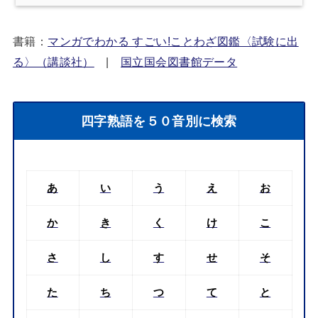
書籍：
マンガでわかる すごい!ことわざ図鑑〈試験に出
る〉（講談社）
|
国立国会図書館データ
四字熟語を５０音別に検索
あ
い
う
え
お
か
き
く
け
こ
さ
し
す
せ
そ
た
ち
つ
て
と