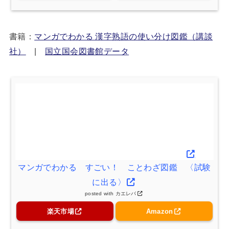
書籍：
マンガでわかる 漢字熟語の使い分け図鑑（講談
社）
|
国立国会図書館データ
マンガでわかる すごい！ ことわざ図鑑 〈試験
に出る〉
posted with
カエレバ
楽天市場
Amazon