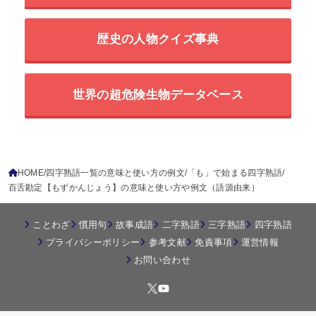
歴史の人物クイズ事典
世界の超危険生物データベース
HOME
四字熟語一覧の意味と使い方の例文
「も」で始まる四字熟語
百舌勘定【もずかんじょう】の意味と使い方や例文（語源由来）
ことわざ
慣用句
故事成語
二字熟語
三字熟語
四字熟語
プライバシーポリシー
参考文献
免責事項
運営情報
お問い合わせ