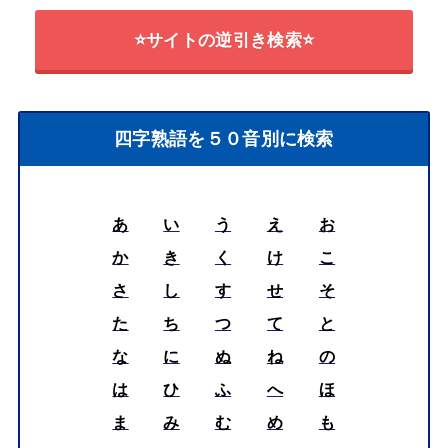
⭐サイトの逆引き検索⭐
四字熟語を５０音別に検索
あ
い
う
え
お
か
き
く
け
こ
さ
し
す
せ
そ
た
ち
つ
て
と
な
に
ぬ
ね
の
は
ひ
ふ
へ
ほ
ま
み
む
め
も