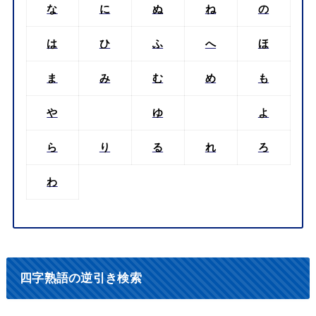
な
に
ぬ
ね
の
は
ひ
ふ
へ
ほ
ま
み
む
め
も
や
ゆ
よ
ら
り
る
れ
ろ
わ
四字熟語の逆引き検索