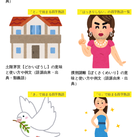
典）
「と」で始まる四字熟語
「はっきりしない」の四字熟語一覧
土階茅茨【どかいぼうし】の意味
と使い方や例文（語源由来・出
撲朔謎離【ぼくさくめいり】の意
典・類義語）
味と使い方や例文（語源由来・出
典）
「き」で始まる四字熟語
「り」で始まる四字熟語