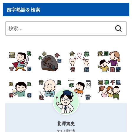
四字熟語を検索
検
索:
北澤篤史
サイト責任者