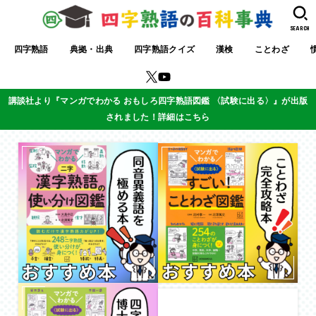
SEARCH
四字熟語
典拠・出典
四字熟語クイズ
漢検
ことわざ
講談社より『マンガでわかる おもしろ四字熟語図鑑 〈試験に出る〉』が出版
されました！詳細はこちら