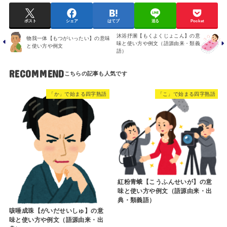
ポスト
シェア
はてブ
送る
Pocket
沐浴抒溷【もくよくじょこん】の意
物我一体【もつがいったい】の意味
味と使い方や例文（語源由来・類義
と使い方や例文
語）
RECOMMEND
「か」で始まる四字熟語
「こ」で始まる四字熟語
紅粉青蛾【こうふんせいが】の意
味と使い方や例文（語源由来・出
典・類義語）
咳唾成珠【がいだせいしゅ】の意
味と使い方や例文（語源由来・出