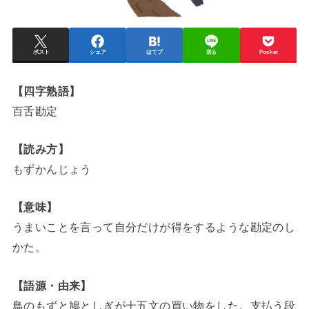
ポスト
シェア
はてブ
送る
Pocket
【四字熟語】
百舌勘定
【読み方】
もずかんじょう
【意味】
うまいことを言って自分だけが得をするような勘定のし
かた。
【語源・由来】
鳥のもずと鳩としぎが十五文の買い物をした。支払う段