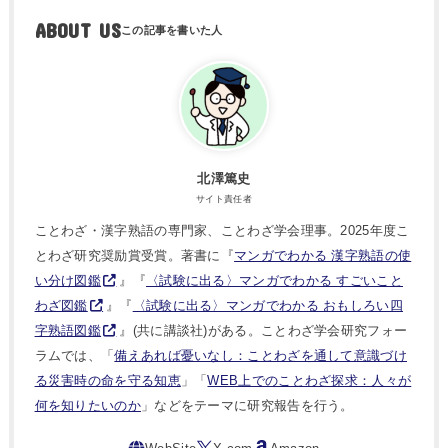
ABOUT US
北澤篤史
サイト責任者
ことわざ・漢字熟語の専門家、ことわざ学会理事。2025年度こ
とわざ研究奨励賞受賞。著書に『
マンガでわかる 漢字熟語の使
い分け図鑑
』『
〈試験に出る〉マンガでわかる すごいこと
わざ図鑑
』『
〈試験に出る〉マンガでわかる おもしろい四
字熟語図鑑
』(共に講談社)がある。ことわざ学会研究フォー
ラムでは、「
備えあれば憂いなし：ことわざを通して意識づけ
る災害時の命を守る知恵
」「
WEB上でのことわざ探求：人々が
何を知りたいのか
」などをテーマに研究報告を行う。