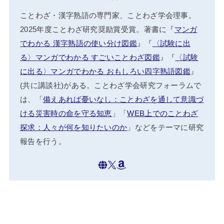
ことわざ・漢字熟語の専門家、ことわざ学会理事。
2025年度ことわざ研究奨励賞受賞。著書に『
マンガ
でわかる 漢字熟語の使い分け図鑑
』『
〈試験に出
る〉マンガでわかる すごいことわざ図鑑
』『
〈試験
に出る〉マンガでわかる おもしろい四字熟語図鑑
』
(共に講談社)がある。ことわざ学会研究フォーラムで
は、「
備えあれば憂いなし：ことわざを通して意識づ
ける災害時の命を守る知恵
」「
WEB上でのことわざ
探求：人々が何を知りたいのか
」などをテーマに研究
報告を行う。