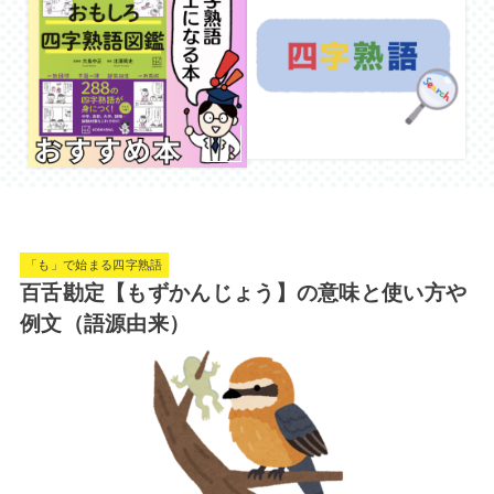
「も」で始まる四字熟語
百舌勘定【もずかんじょう】の意味と使い方や
例文（語源由来）