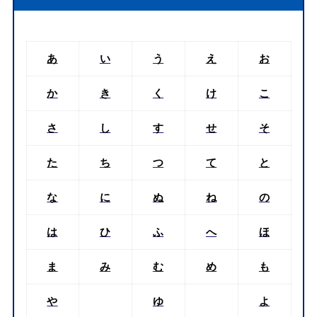
あ
い
う
え
お
か
き
く
け
こ
さ
し
す
せ
そ
た
ち
つ
て
と
な
に
ぬ
ね
の
は
ひ
ふ
へ
ほ
ま
み
む
め
も
や
ゆ
よ