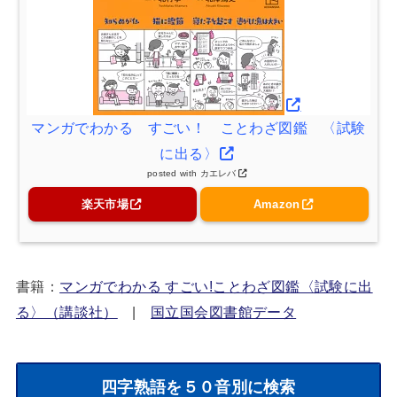
マンガでわかる すごい！ ことわざ図鑑 〈試験
に出る〉
posted with
カエレバ
楽天市場
Amazon
書籍：
マンガでわかる すごい!ことわざ図鑑〈試験に出
る〉（講談社）
|
国立国会図書館データ
四字熟語を５０音別に検索