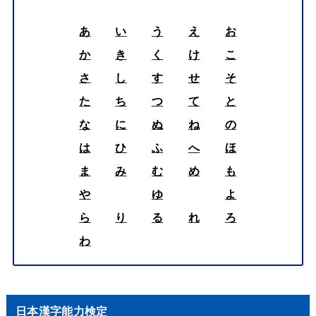
あ
い
う
え
お
か
き
く
け
こ
さ
し
す
せ
そ
た
ち
つ
て
と
な
に
ぬ
ね
の
は
ひ
ふ
へ
ほ
ま
み
む
め
も
や
ゆ
よ
ら
り
る
れ
ろ
わ
日本漢字能力検定