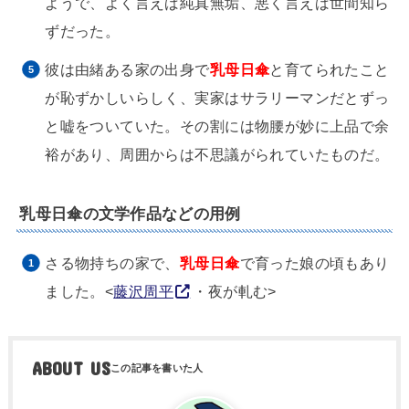
ようで、よく言えば純真無垢、悪く言えば世間知ら
ずだった。
彼は由緒ある家の出身で
乳母日傘
と育てられたこと
が恥ずかしいらしく、実家はサラリーマンだとずっ
と嘘をついていた。その割には物腰が妙に上品で余
裕があり、周囲からは不思議がられていたものだ。
乳母日傘の文学作品などの用例
さる物持ちの家で、
乳母日傘
で育った娘の頃もあり
ました。<
藤沢周平
・夜が軋む>
ABOUT US