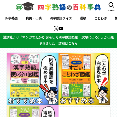
SEARCH
四字熟語
典拠・出典
四字熟語クイズ
漢検
ことわざ
講談社より『マンガでわかる おもしろ四字熟語図鑑 〈試験に出る〉』が出版
されました！詳細はこちら