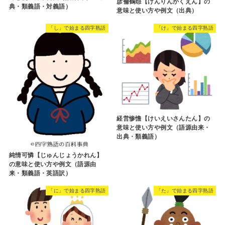
彦倫鶴怨【げんりんかくえん】の
典・類義語・対義語）
意味と使い方や例文（出典）
「し」で始まる四字熟語
「け」で始まる四字熟語
経営惨憺【けいえいさんたん】の
意味と使い方や例文（語源由来・
出典・類義語）
純情可憐【じゅんじょうかれん】
の意味と使い方や例文（語源由
来・類義語・英語訳）
「に」で始まる四字熟語
「た」で始まる四字熟語