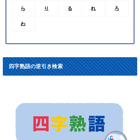
ら
り
る
れ
ろ
わ
四字熟語の逆引き検索