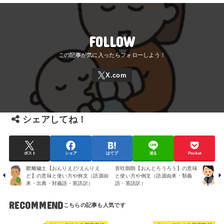
FOLLOW
シェアしてね！
ポスト
シェア
はてブ
送る
Pocket
厭離穢土【おんりえど/えんりえ
音吐朗朗【おんとろうろう】の意味
ど】の意味と使い方や例文（語源由
と使い方や例文（語源由来・類義
来・出典・対義語・英語訳）
語・英語訳）
RECOMMEND