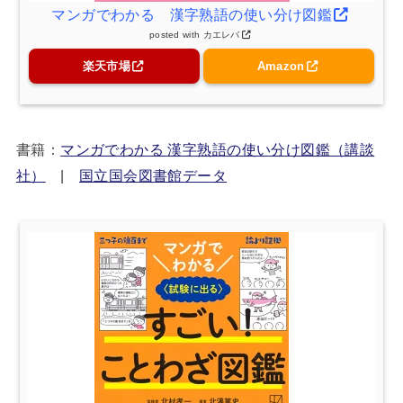
マンガでわかる 漢字熟語の使い分け図鑑
posted with
カエレバ
楽天市場
Amazon
書籍：
マンガでわかる 漢字熟語の使い分け図鑑（講談
社）
|
国立国会図書館データ