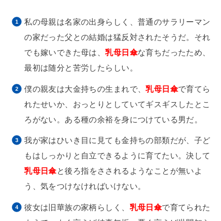
私の母親は名家の出身らしく、普通のサラリーマン
の家だった父との結婚は猛反対されたそうだ。それ
でも嫁いできた母は、
乳母日傘
な育ちだったため、
最初は随分と苦労したらしい。
僕の親友は大金持ちの生まれで、
乳母日傘
で育てら
れたせいか、おっとりとしていてギスギスしたとこ
ろがない。ある種の余裕を身につけている男だ。
我が家はひいき目に見ても金持ちの部類だが、子ど
もはしっかりと自立できるように育てたい。決して
乳母日傘
と後ろ指をさされるようなことが無いよ
う、気をつけなければいけない。
彼女は旧華族の家柄らしく、
乳母日傘
で育てられた