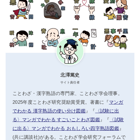
北澤篤史
サイト責任者
ことわざ・漢字熟語の専門家、ことわざ学会理事。
2025年度ことわざ研究奨励賞受賞。著書に『
マンガ
でわかる 漢字熟語の使い分け図鑑
』『
〈試験に出
る〉マンガでわかる すごいことわざ図鑑
』『
〈試験
に出る〉マンガでわかる おもしろい四字熟語図鑑
』
(共に講談社)がある。ことわざ学会研究フォーラムで