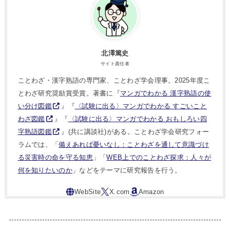
北澤篤史
サイト責任者
ことわざ・漢字熟語の専門家、ことわざ学会理事。2025年度こ
とわざ研究奨励賞受賞。著書に『
マンガでわかる 漢字熟語の使
い分け図鑑
』『
〈試験に出る〉マンガでわかる すごいこと
わざ図鑑
』『
〈試験に出る〉マンガでわかる おもしろい四
字熟語図鑑
』(共に講談社)がある。ことわざ学会研究フォー
ラムでは、「
備えあれば憂いなし：ことわざを通して意識づけ
る災害時の命を守る知恵
」「
WEB上でのことわざ探求：人々が
何を知りたいのか
」などをテーマに研究報告を行う。