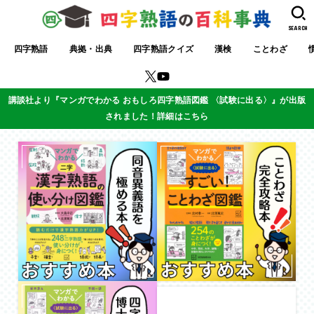
SEARCH
四字熟語
典拠・出典
四字熟語クイズ
漢検
ことわざ
講談社より『マンガでわかる おもしろ四字熟語図鑑 〈試験に出る〉』が出版
されました！詳細はこちら