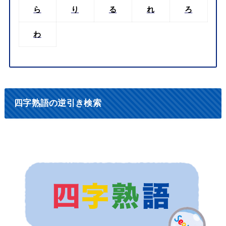
ら
り
る
れ
ろ
わ
四字熟語の逆引き検索