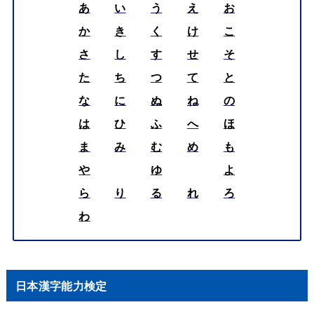
あ
い
う
え
お
か
き
く
け
こ
さ
し
す
せ
そ
た
ち
つ
て
と
な
に
ぬ
ね
の
は
ひ
ふ
へ
ほ
ま
み
む
め
も
や
ゆ
よ
ら
り
る
れ
ろ
わ
日本漢字能力検定