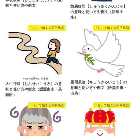
事後承諾【じごしょうだく】の意
味と使い方や例文
醜悪奸邪【しゅうあくかんじゃ】
の意味と使い方や例文（語源由
来）
「し」で始まる四字熟語
「ち」で始まる四字熟語
重熙累洽【ちょうきるいこう】の
人生行路【じんせいこうろ】の意
意味と使い方や例文（語源由来・
味と使い方や例文（語源由来・英
出典）
語訳）
「け」で始まる四字熟語
「せ」で始まる四字熟語