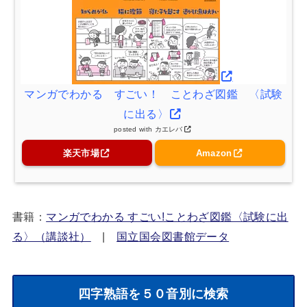
マンガでわかる すごい！ ことわざ図鑑 〈試験
に出る〉
posted with
カエレバ
楽天市場
Amazon
書籍：
マンガでわかる すごい!ことわざ図鑑〈試験に出
る〉（講談社）
|
国立国会図書館データ
四字熟語を５０音別に検索