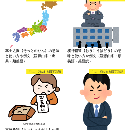
率土之浜【そっとのひん】の意味
横行覇道【おうこうはどう】の意
と使い方や例文（語源由来・出
味と使い方や例文（語源由来・類
典・類義語）
義語・英語訳）
「し」で始まる四字熟語
「し」で始まる四字熟語