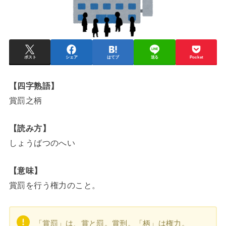
ポスト
シェア
はてブ
送る
Pocket
【四字熟語】
賞罰之柄
【読み方】
しょうばつのへい
【意味】
賞罰を行う権力のこと。
「賞罰」は、賞と罰。賞刑。「柄」は権力。