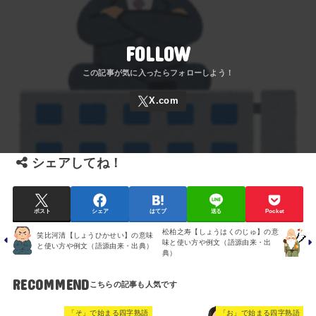
FOLLOW
シェアしてね！
ポスト
シェア
はてブ
送る
Pocket
松柏之寿【しょうはくのじゅ】の意
笑比河清【しょうひかせい】の意味
味と使い方や例文（語源由来・出
と使い方や例文（語源由来・出典）
典）
RECOMMEND
「そ」で始まる四字熟語
「お」で始まる四字熟語