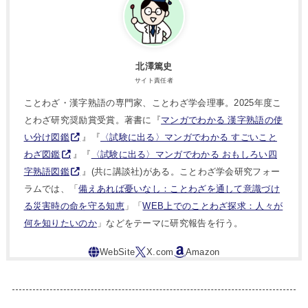
北澤篤史
サイト責任者
ことわざ・漢字熟語の専門家、ことわざ学会理事。2025年度こ
とわざ研究奨励賞受賞。著書に『
マンガでわかる 漢字熟語の使
い分け図鑑
』『
〈試験に出る〉マンガでわかる すごいこと
わざ図鑑
』『
〈試験に出る〉マンガでわかる おもしろい四
字熟語図鑑
』(共に講談社)がある。ことわざ学会研究フォー
ラムでは、「
備えあれば憂いなし：ことわざを通して意識づけ
る災害時の命を守る知恵
」「
WEB上でのことわざ探求：人々が
何を知りたいのか
」などをテーマに研究報告を行う。