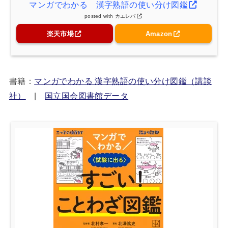
マンガでわかる 漢字熟語の使い分け図鑑
posted with
カエレバ
楽天市場
Amazon
書籍：
マンガでわかる 漢字熟語の使い分け図鑑（講談
社）
|
国立国会図書館データ