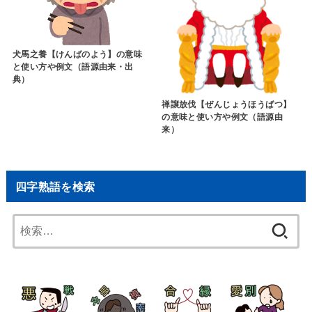
犬馬之養【けんばのよう】の意味
と使い方や例文（語源由来・出
典）
禅譲放伐【ぜんじょうほうばつ】
の意味と使い方や例文（語源由
来）
四字熟語を検索
検
索: