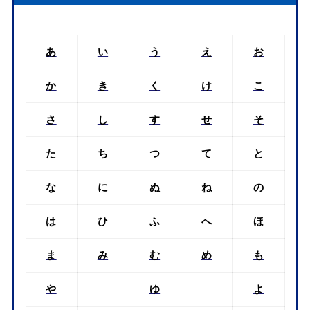
あ
い
う
え
お
か
き
く
け
こ
さ
し
す
せ
そ
た
ち
つ
て
と
な
に
ぬ
ね
の
は
ひ
ふ
へ
ほ
ま
み
む
め
も
や
ゆ
よ