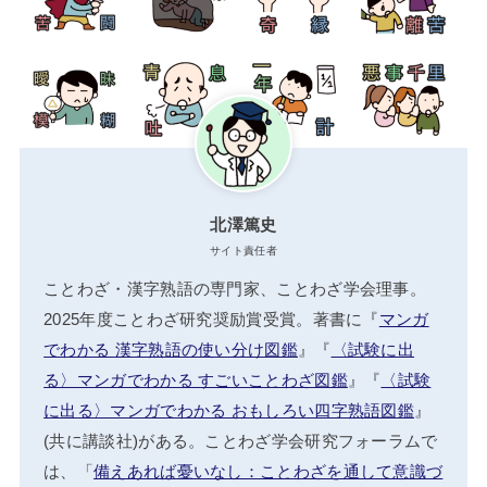
北澤篤史
サイト責任者
ことわざ・漢字熟語の専門家、ことわざ学会理事。
2025年度ことわざ研究奨励賞受賞。著書に『
マンガ
でわかる 漢字熟語の使い分け図鑑
』『
〈試験に出
る〉マンガでわかる すごいことわざ図鑑
』『
〈試験
に出る〉マンガでわかる おもしろい四字熟語図鑑
』
(共に講談社)がある。ことわざ学会研究フォーラムで
は、「
備えあれば憂いなし：ことわざを通して意識づ