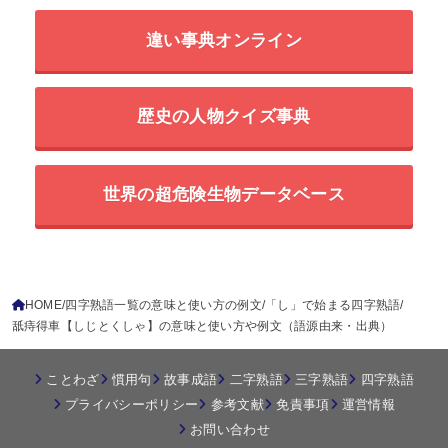
違い事典オンライン
歴史の人物クイズ事典
世界の超危険生物データベース
HOME
四字熟語一覧の意味と使い方の例文
「し」で始まる四字熟語
舐痔得車【しじとくしゃ】の意味と使い方や例文（語源由来・出典）
ことわざ
慣用句
故事成語
二字熟語
三字熟語
四字熟語
プライバシーポリシー
参考文献
免責事項
運営情報
お問い合わせ