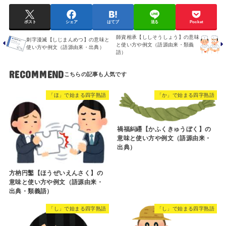
ポスト
シェア
はてブ
送る
Pocket
師資相承【ししそうしょう】の意味
刺字漫滅【しじまんめつ】の意味と
と使い方や例文（語源由来・類義
使い方や例文（語源由来・出典）
語）
RECOMMEND
「ほ」で始まる四字熟語
「か」で始まる四字熟語
禍福糾纆【かふくきゅうぼく】の
意味と使い方や例文（語源由来・
出典）
方枘円鑿【ほうぜいえんさく】の
意味と使い方や例文（語源由来・
出典・類義語）
「し」で始まる四字熟語
「し」で始まる四字熟語