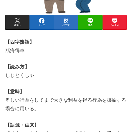
ポスト
シェア
はてブ
送る
Pocket
【四字熟語】
舐痔得車
【読み方】
しじとくしゃ
【意味】
卑しい行為をしてまで大きな利益を得る行為を揶揄する
場合に用いる。
【語源・由来】