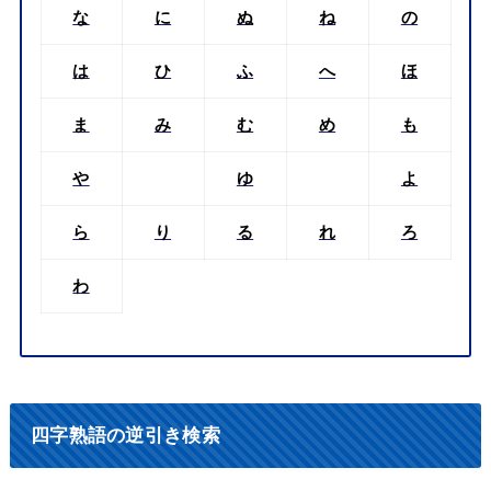
な
に
ぬ
ね
の
は
ひ
ふ
へ
ほ
ま
み
む
め
も
や
ゆ
よ
ら
り
る
れ
ろ
わ
四字熟語の逆引き検索