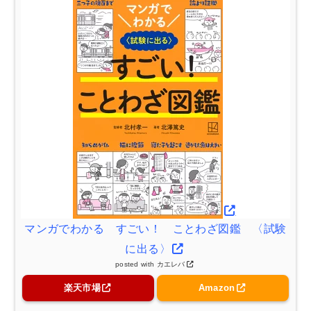
マンガでわかる すごい！ ことわざ図鑑 〈試験
に出る〉
posted with
カエレバ
楽天市場
Amazon