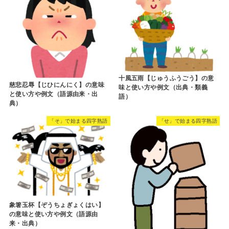
十風五雨【じゅうふうごう】の意
慈悲忍辱【じひにんにく】の意味
味と使い方や例文（出典・類義
と使い方や例文（語源由来・出
語）
典）
「そ」で始まる四字熟語
「せ」で始まる四字熟語
象箸玉杯【ぞうちょぎょくはい】
の意味と使い方や例文（語源由
来・出典）