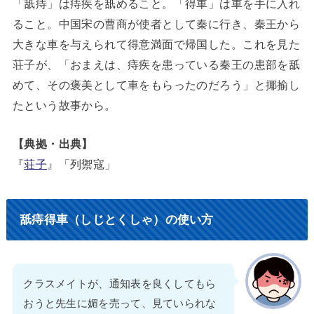
「舐痔」は痔疾を舐めること。「得車」は車を手に入れ
ること。中国宋の曹商が使者として秦に行き、秦王から
大きな車を与えられて得意満面で帰国した。これを見た
荘子が、「おまえは、痔疾を患っている秦王の患部を舐
めて、その褒美として車をもらったのだろう」と揶揄し
たという故事から。
【典拠・出典】
『
荘子
』「列禦寇」
舐痔得車（しじとくしゃ）の使い方
クラスメイトが、通知表を良くしてもら
おうと先生に媚を売って、見ていられな