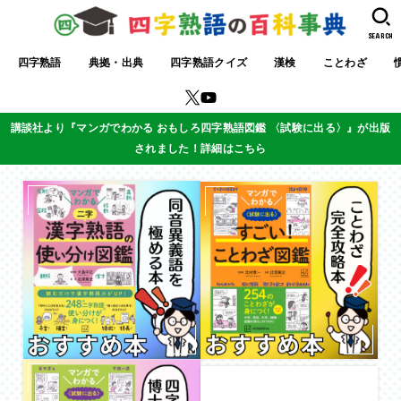
SEARCH
四字熟語
典拠・出典
四字熟語クイズ
漢検
ことわざ
講談社より『マンガでわかる おもしろ四字熟語図鑑 〈試験に出る〉』が出版
されました！詳細はこちら