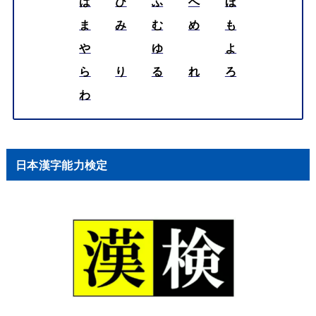
は
ひ
ふ
へ
ほ
ま
み
む
め
も
や
ゆ
よ
ら
り
る
れ
ろ
わ
日本漢字能力検定