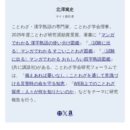
北澤篤史
サイト責任者
ことわざ・漢字熟語の専門家、ことわざ学会理事。
2025年度ことわざ研究奨励賞受賞。著書に『
マンガ
でわかる 漢字熟語の使い分け図鑑
』『
〈試験に出
る〉マンガでわかる すごいことわざ図鑑
』『
〈試験
に出る〉マンガでわかる おもしろい四字熟語図鑑
』
(共に講談社)がある。ことわざ学会研究フォーラムで
は、「
備えあれば憂いなし：ことわざを通して意識づ
ける災害時の命を守る知恵
」「
WEB上でのことわざ
探求：人々が何を知りたいのか
」などをテーマに研究
報告を行う。