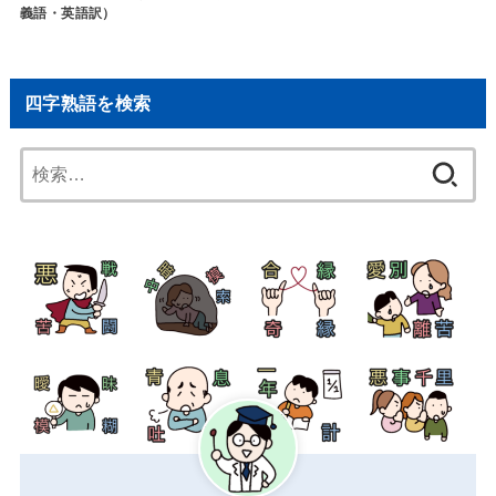
義語・英語訳）
四字熟語を検索
検
索: