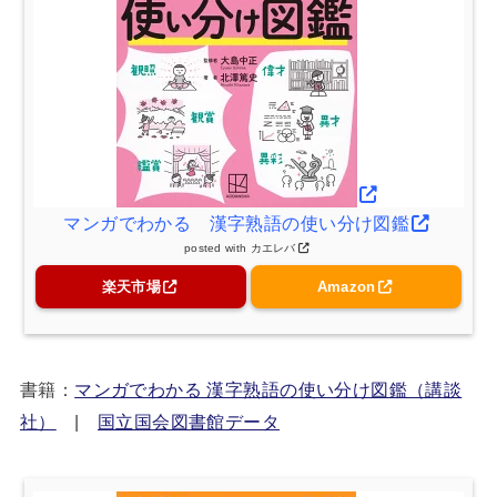
マンガでわかる 漢字熟語の使い分け図鑑
posted with
カエレバ
楽天市場
Amazon
書籍：
マンガでわかる 漢字熟語の使い分け図鑑（講談
社）
|
国立国会図書館データ