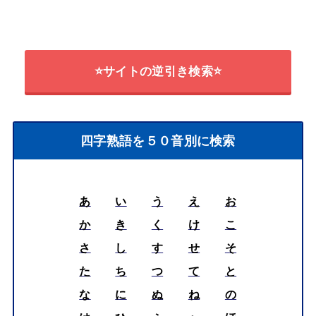
⭐サイトの逆引き検索⭐
四字熟語を５０音別に検索
あ
い
う
え
お
か
き
く
け
こ
さ
し
す
せ
そ
た
ち
つ
て
と
な
に
ぬ
ね
の