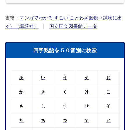
書籍：
マンガでわかる すごい!ことわざ図鑑〈試験に出
る〉（講談社）
|
国立国会図書館データ
四字熟語を５０音別に検索
あ
い
う
え
お
か
き
く
け
こ
さ
し
す
せ
そ
た
ち
つ
て
と