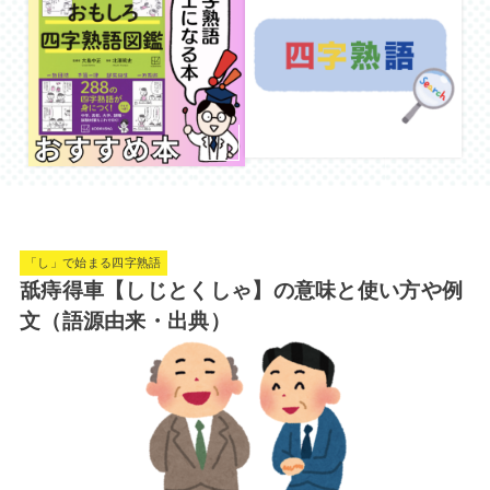
「し」で始まる四字熟語
舐痔得車【しじとくしゃ】の意味と使い方や例
文（語源由来・出典）