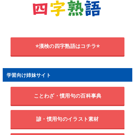
⭐漢検の四字熟語はコチラ⭐
学習向け姉妹サイト
ことわざ・慣用句の百科事典
諺・慣用句のイラスト素材