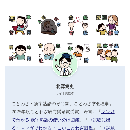
北澤篤史
サイト責任者
ことわざ・漢字熟語の専門家、ことわざ学会理事。
2025年度ことわざ研究奨励賞受賞。著書に『
マンガ
でわかる 漢字熟語の使い分け図鑑
』『
〈試験に出
る〉マンガでわかる すごいことわざ図鑑
』『
〈試験