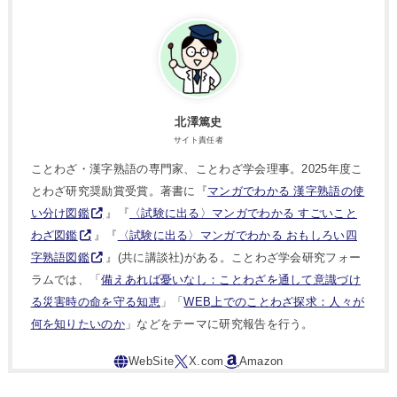
北澤篤史
サイト責任者
ことわざ・漢字熟語の専門家、ことわざ学会理事。2025年度こ
とわざ研究奨励賞受賞。著書に『
マンガでわかる 漢字熟語の使
い分け図鑑
』『
〈試験に出る〉マンガでわかる すごいこと
わざ図鑑
』『
〈試験に出る〉マンガでわかる おもしろい四
字熟語図鑑
』(共に講談社)がある。ことわざ学会研究フォー
ラムでは、「
備えあれば憂いなし：ことわざを通して意識づけ
る災害時の命を守る知恵
」「
WEB上でのことわざ探求：人々が
何を知りたいのか
」などをテーマに研究報告を行う。