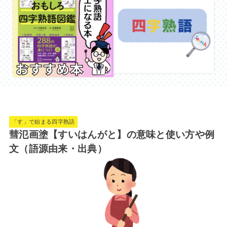
「す」で始まる四字熟語
彗氾画塗【すいはんがと】の意味と使い方や例
文（語源由来・出典）