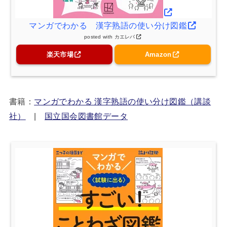
マンガでわかる 漢字熟語の使い分け図鑑
posted with
カエレバ
楽天市場
Amazon
書籍：
マンガでわかる 漢字熟語の使い分け図鑑（講談
社）
|
国立国会図書館データ