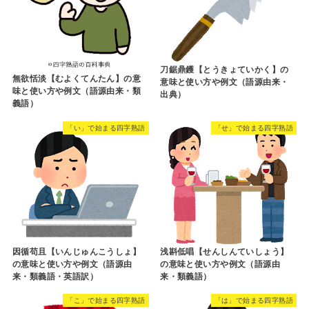
刀鋸鼎鑊【とうきょていかく】の
無欲恬淡【むよくてんたん】の意
意味と使い方や例文（語源由来・
味と使い方や例文（語源由来・類
出典）
義語）
「い」で始まる四字熟語
「せ」で始まる四字熟語
因循苟且【いんじゅんこうしょ】
浅斟低唱【せんしんていしょう】
の意味と使い方や例文（語源由
の意味と使い方や例文（語源由
来・類義語・英語訳）
来・類義語）
「こ」で始まる四字熟語
「は」で始まる四字熟語