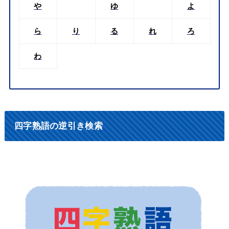
や
ゆ
よ
ら
り
る
れ
ろ
わ
四字熟語の逆引き検索