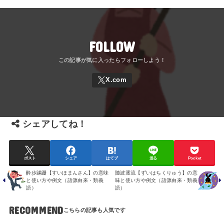
FOLLOW
シェアしてね！
ポスト
シェア
はてブ
送る
Pocket
酔歩蹣跚【すいほまんさん】の意味
随波逐流【ずいはちくりゅう】の意
と使い方や例文（語源由来・類義
味と使い方や例文（語源由来・類義
語）
語）
RECOMMEND