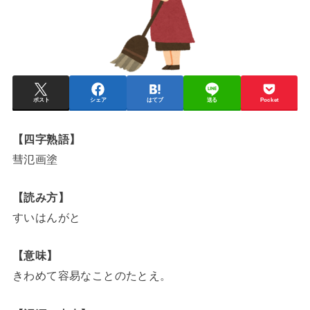
ポスト
シェア
はてブ
送る
Pocket
【四字熟語】
彗氾画塗
【読み方】
すいはんがと
【意味】
きわめて容易なことのたとえ。