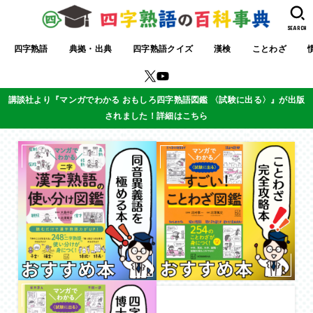
SEARCH
四字熟語
典拠・出典
四字熟語クイズ
漢検
ことわざ
講談社より『マンガでわかる おもしろ四字熟語図鑑 〈試験に出る〉』が出版
されました！詳細はこちら