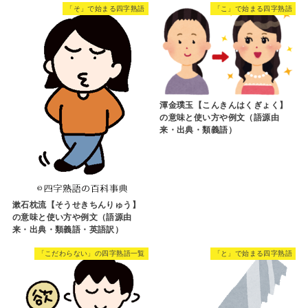
「そ」で始まる四字熟語
「こ」で始まる四字熟語
渾金璞玉【こんきんはくぎょく】
の意味と使い方や例文（語源由
来・出典・類義語）
漱石枕流【そうせきちんりゅう】
の意味と使い方や例文（語源由
来・出典・類義語・英語訳）
「こだわらない」の四字熟語一覧
「と」で始まる四字熟語