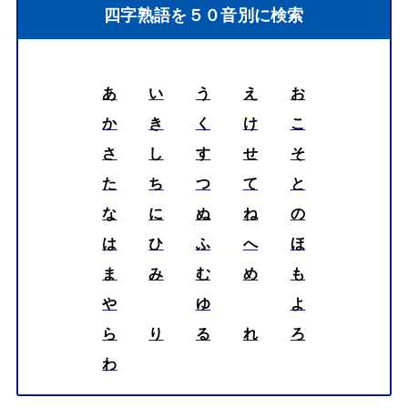
四字熟語を５０音別に検索
あ
い
う
え
お
か
き
く
け
こ
さ
し
す
せ
そ
た
ち
つ
て
と
な
に
ぬ
ね
の
は
ひ
ふ
へ
ほ
ま
み
む
め
も
や
ゆ
よ
ら
り
る
れ
ろ
わ