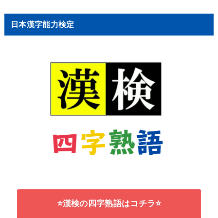
日本漢字能力検定
⭐漢検の四字熟語はコチラ⭐