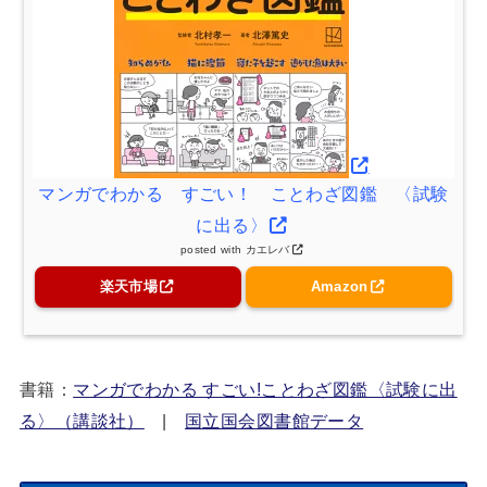
マンガでわかる すごい！ ことわざ図鑑 〈試験
に出る〉
posted with
カエレバ
楽天市場
Amazon
書籍：
マンガでわかる すごい!ことわざ図鑑〈試験に出
る〉（講談社）
|
国立国会図書館データ