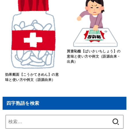
買妻恥醮【ばいさいちしょう】の
意味と使い方や例文（語源由来・
出典）
効果覿面【こうかてきめん】の意
味と使い方や例文（語源由来）
四字熟語を検索
検
索: