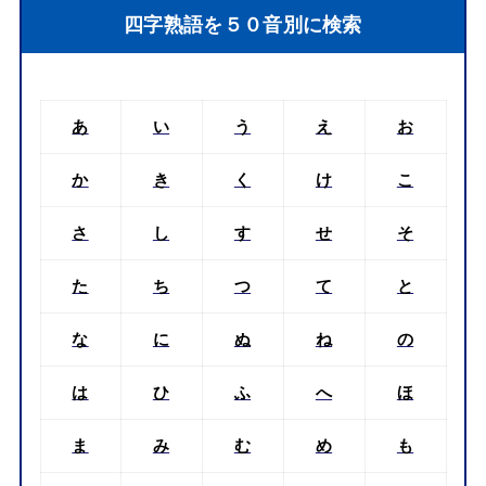
四字熟語を５０音別に検索
あ
い
う
え
お
か
き
く
け
こ
さ
し
す
せ
そ
た
ち
つ
て
と
な
に
ぬ
ね
の
は
ひ
ふ
へ
ほ
ま
み
む
め
も