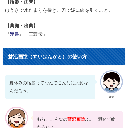
【語源・由来】
ほうきで水たまりを掃き、刀で泥に線を引くこと。
【典拠・出典】
『
漢書
』「王褒伝」
彗氾画塗（すいはんがと）の使い方
夏休みの宿題ってなんでこんなに大変な
んだろう。
健太
あら。こんなの
彗氾画塗
よ。一週間で終
わるわよ。