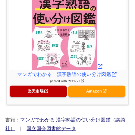
マンガでわかる 漢字熟語の使い分け図鑑
posted with
カエレバ
楽天市場
Amazon
書籍：
マンガでわかる 漢字熟語の使い分け図鑑（講談
社）
|
国立国会図書館データ