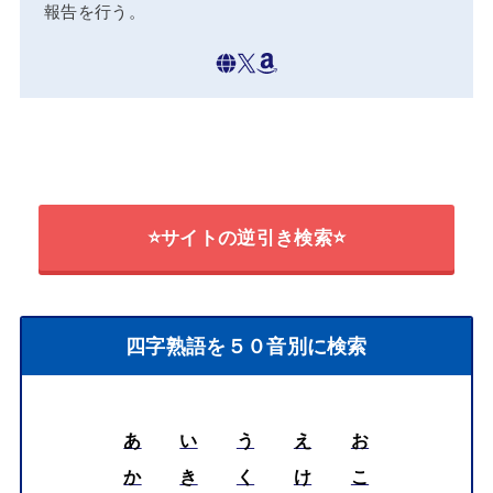
報告を行う。
⭐サイトの逆引き検索⭐
四字熟語を５０音別に検索
あ
い
う
え
お
か
き
く
け
こ