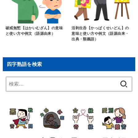
破戒無慙【はかいむざん】の意味
活剥生呑【かっぱくせいどん】の
と使い方や例文（語源由来）
意味と使い方や例文（語源由来・
出典・類義語）
四字熟語を検索
検
索: