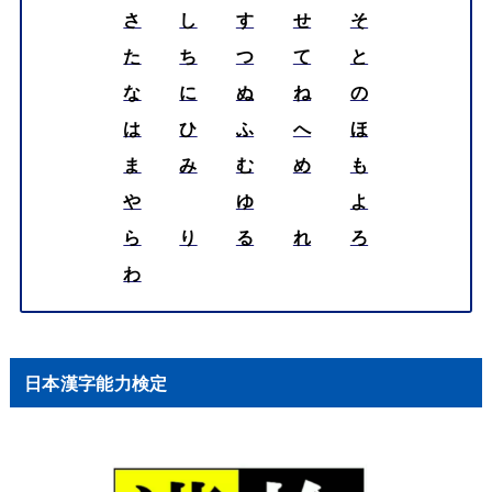
さ
し
す
せ
そ
た
ち
つ
て
と
な
に
ぬ
ね
の
は
ひ
ふ
へ
ほ
ま
み
む
め
も
や
ゆ
よ
ら
り
る
れ
ろ
わ
日本漢字能力検定