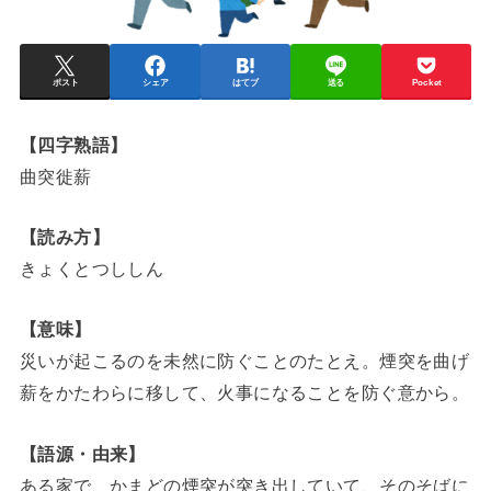
ポスト
シェア
はてブ
送る
Pocket
【四字熟語】
曲突徙薪
【読み方】
きょくとつししん
【意味】
災いが起こるのを未然に防ぐことのたとえ。煙突を曲げ
薪をかたわらに移して、火事になることを防ぐ意から。
【語源・由来】
ある家で、かまどの煙突が突き出していて、そのそばに