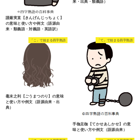
来・出典・類義語）
謹厳実直【きんげんじっちょく】
の意味と使い方や例文（語源由
来・類義語・対義語・英語訳）
「こ」で始まる四字熟語
「て」で始まる四字熟語
毫末之利【ごうまつのり】の意味
と使い方や例文（語源由来・出
典）
手枷足枷【てかせあしかせ】の意
味と使い方や例文（語源由来）