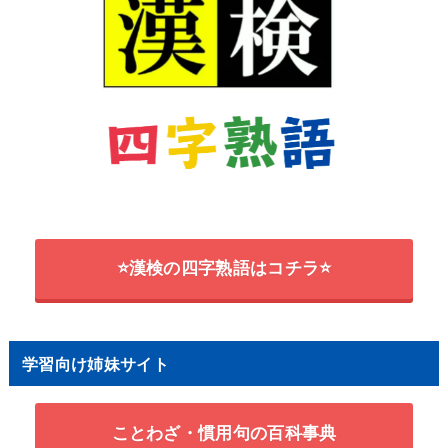
⭐漢検の四字熟語はコチラ⭐
学習向け姉妹サイト
ことわざ・慣用句の百科事典