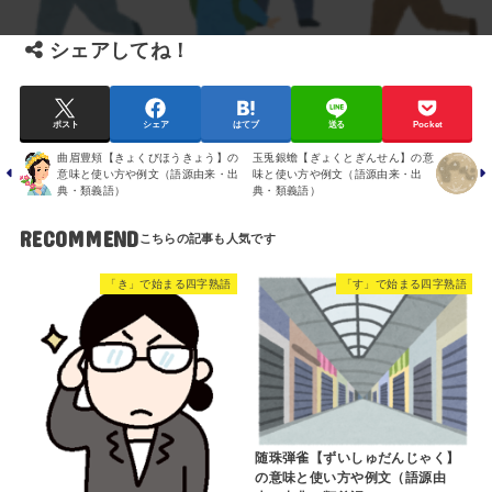
シェアしてね！
ポスト
シェア
はてブ
送る
Pocket
曲眉豊頬【きょくびほうきょう】の
玉兎銀蟾【ぎょくとぎんせん】の意
意味と使い方や例文（語源由来・出
味と使い方や例文（語源由来・出
典・類義語）
典・類義語）
RECOMMEND
「き」で始まる四字熟語
「す」で始まる四字熟語
随珠弾雀【ずいしゅだんじゃく】
の意味と使い方や例文（語源由