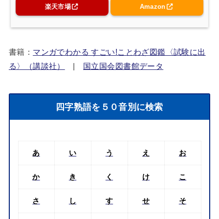
楽天市場
Amazon
書籍：
マンガでわかる すごい!ことわざ図鑑〈試験に出
る〉（講談社）
|
国立国会図書館データ
四字熟語を５０音別に検索
あ
い
う
え
お
か
き
く
け
こ
さ
し
す
せ
そ