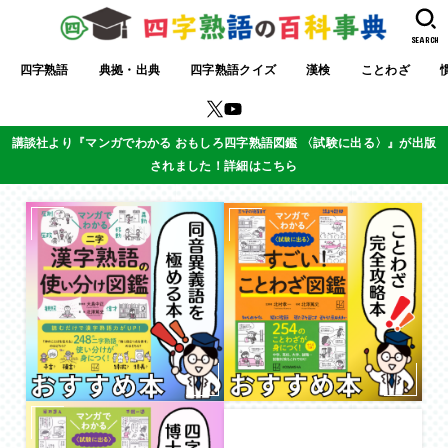
SEARCH
四字熟語
典拠・出典
四字熟語クイズ
漢検
ことわざ
講談社より『マンガでわかる おもしろ四字熟語図鑑 〈試験に出る〉』が出版
されました！詳細はこちら