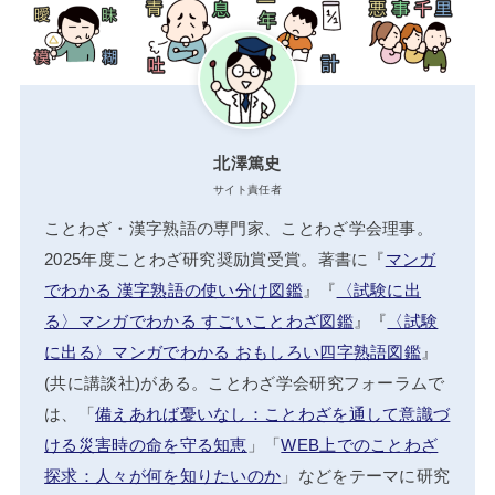
北澤篤史
サイト責任者
ことわざ・漢字熟語の専門家、ことわざ学会理事。
2025年度ことわざ研究奨励賞受賞。著書に『
マンガ
でわかる 漢字熟語の使い分け図鑑
』『
〈試験に出
る〉マンガでわかる すごいことわざ図鑑
』『
〈試験
に出る〉マンガでわかる おもしろい四字熟語図鑑
』
(共に講談社)がある。ことわざ学会研究フォーラムで
は、「
備えあれば憂いなし：ことわざを通して意識づ
ける災害時の命を守る知恵
」「
WEB上でのことわざ
探求：人々が何を知りたいのか
」などをテーマに研究