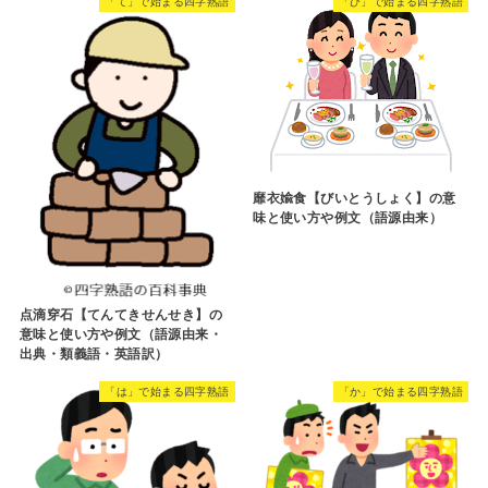
「て」で始まる四字熟語
「ひ」で始まる四字熟語
靡衣婾食【びいとうしょく】の意
味と使い方や例文（語源由来）
点滴穿石【てんてきせんせき】の
意味と使い方や例文（語源由来・
出典・類義語・英語訳）
「は」で始まる四字熟語
「か」で始まる四字熟語