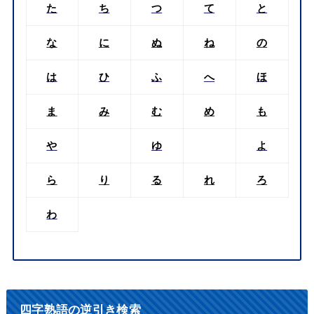
た
ち
つ
て
と
な
に
ぬ
ね
の
は
ひ
ふ
へ
ほ
ま
み
む
め
も
や
ゆ
よ
ら
り
る
れ
ろ
わ
四字熟語の逆引き検索