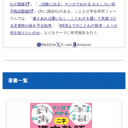
わざ図鑑
』『
〈試験に出る〉マンガでわかる おもしろい四
字熟語図鑑
』(共に講談社)がある。ことわざ学会研究フォー
ラムでは、「
備えあれば憂いなし：ことわざを通して意識づけ
る災害時の命を守る知恵
」「
WEB上でのことわざ探求：人々が
何を知りたいのか
」などをテーマに研究報告を行う。
著書一覧