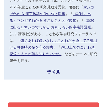
ことわざ・漢字熟語の専門家、ことわざ学会理事。
2025年度ことわざ研究奨励賞受賞。著書に『
マンガ
でわかる 漢字熟語の使い分け図鑑
』『
〈試験に出
る〉マンガでわかる すごいことわざ図鑑
』『
〈試験
に出る〉マンガでわかる おもしろい四字熟語図鑑
』
(共に講談社)がある。ことわざ学会研究フォーラムで
は、「
備えあれば憂いなし：ことわざを通して意識づ
ける災害時の命を守る知恵
」「
WEB上でのことわざ
探求：人々が何を知りたいのか
」などをテーマに研究
報告を行う。