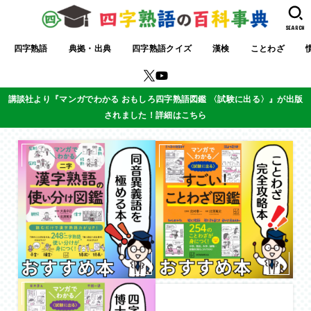
SEARCH
四字熟語
典拠・出典
四字熟語クイズ
漢検
ことわざ
講談社より『マンガでわかる おもしろ四字熟語図鑑 〈試験に出る〉』が出版
されました！詳細はこちら