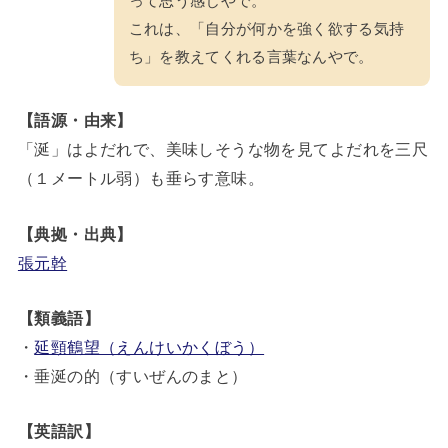
って思う感じやで。
これは、「自分が何かを強く欲する気持
ち」を教えてくれる言葉なんやで。
【語源・由来】
「涎」はよだれで、美味しそうな物を見てよだれを三尺
（１メートル弱）も垂らす意味。
【典拠・出典】
張元幹
【類義語】
・
延頸鶴望（えんけいかくぼう）
・垂涎の的（すいぜんのまと）
【英語訳】