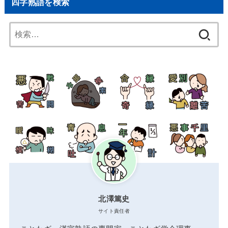
四字熟語を検索
検
索:
北澤篤史
サイト責任者