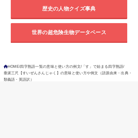
歴史の人物クイズ事典
世界の超危険生物データベース
HOME
四字熟語一覧の意味と使い方の例文
「す」で始まる四字熟語
垂涎三尺【すいぜんさんじゃく】の意味と使い方や例文（語源由来・出典・
類義語・英語訳）
ことわざ
慣用句
故事成語
二字熟語
三字熟語
四字熟語
プライバシーポリシー
参考文献
免責事項
運営情報
お問い合わせ
© 2026
四字熟語の百科事典
All Rights Reserved.