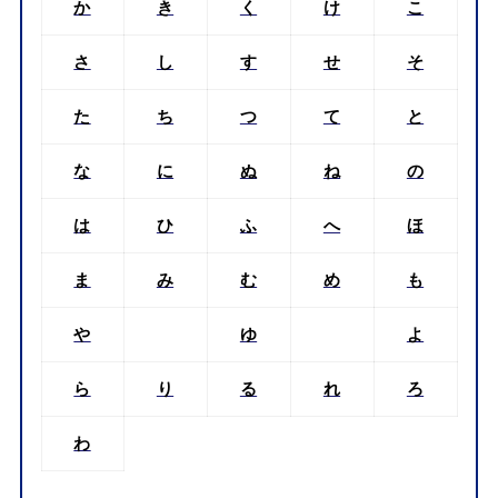
か
き
く
け
こ
さ
し
す
せ
そ
た
ち
つ
て
と
な
に
ぬ
ね
の
は
ひ
ふ
へ
ほ
ま
み
む
め
も
や
ゆ
よ
ら
り
る
れ
ろ
わ