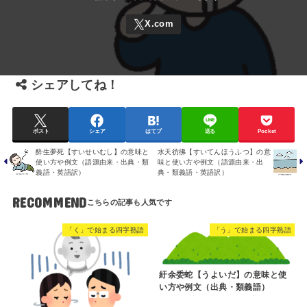
シェアしてね！
ポスト
シェア
はてブ
送る
Pocket
酔生夢死【すいせいむし】の意味と
水天彷彿【すいてんほうふつ】の意
使い方や例文（語源由来・出典・類
味と使い方や例文（語源由来・出
義語・英語訳）
典・類義語・英語訳）
RECOMMEND
「く」で始まる四字熟語
「う」で始まる四字熟語
紆余委蛇【うよいだ】の意味と使
い方や例文（出典・類義語）