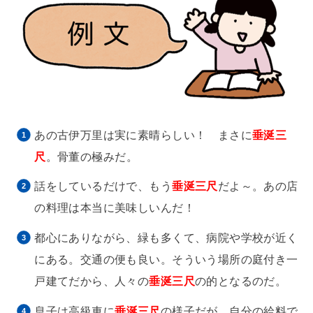
あの古伊万里は実に素晴らしい！ まさに
垂涎三
尺
。骨董の極みだ。
話をしているだけで、もう
垂涎三尺
だよ～。あの店
の料理は本当に美味しいんだ！
都心にありながら、緑も多くて、病院や学校が近く
にある。交通の便も良い。そういう場所の庭付き一
戸建てだから、人々の
垂涎三尺
の的となるのだ。
息子は高級車に
垂涎三尺
の様子だが、自分の給料で