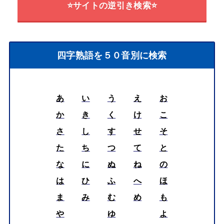
⭐サイトの逆引き検索⭐
四字熟語を５０音別に検索
あ
い
う
え
お
か
き
く
け
こ
さ
し
す
せ
そ
た
ち
つ
て
と
な
に
ぬ
ね
の
は
ひ
ふ
へ
ほ
ま
み
む
め
も
や
ゆ
よ