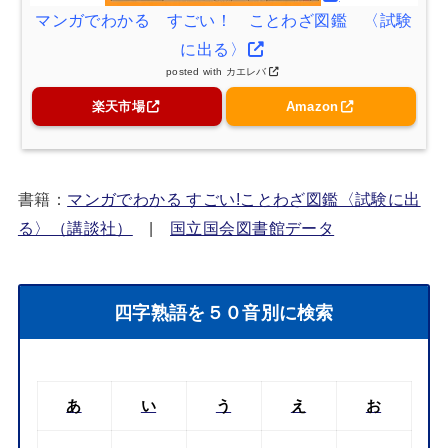
マンガでわかる すごい！ ことわざ図鑑 〈試験
に出る〉
posted with
カエレバ
楽天市場
Amazon
書籍：
マンガでわかる すごい!ことわざ図鑑〈試験に出
る〉（講談社）
|
国立国会図書館データ
四字熟語を５０音別に検索
あ
い
う
え
お