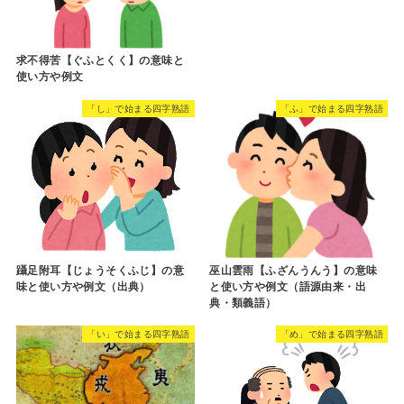
求不得苦【ぐふとくく】の意味と
使い方や例文
「し」で始まる四字熟語
「ふ」で始まる四字熟語
躡足附耳【じょうそくふじ】の意
巫山雲雨【ふざんうんう】の意味
味と使い方や例文（出典）
と使い方や例文（語源由来・出
典・類義語）
「い」で始まる四字熟語
「め」で始まる四字熟語