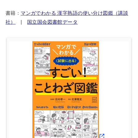
書籍：
マンガでわかる 漢字熟語の使い分け図鑑（講談
社）
|
国立国会図書館データ