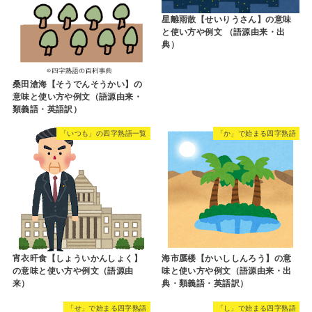
星離雨散【せいりうさん】の意味
と使い方や例文 （語源由来・出
典）
桑田滄海【そうでんそうかい】の
意味と使い方や例文（語源由来・
類義語・英語訳）
「いつも」の四字熟語一覧
「か」で始まる四字熟語
宵衣旰食【しょういかんしょく】
海市蜃楼【かいししんろう】の意
の意味と使い方や例文（語源由
味と使い方や例文（語源由来・出
来）
典・類義語・英語訳）
「せ」で始まる四字熟語
「し」で始まる四字熟語