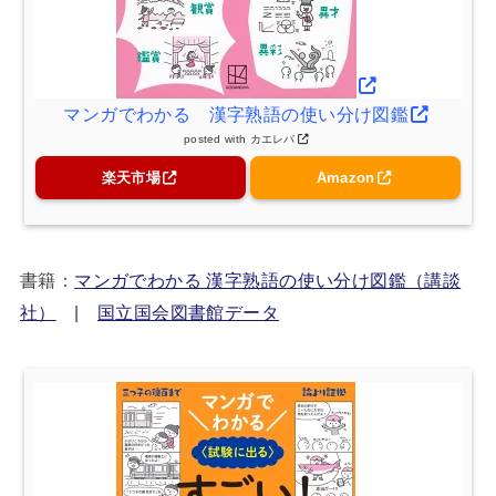
マンガでわかる 漢字熟語の使い分け図鑑
posted with
カエレバ
楽天市場
Amazon
書籍：
マンガでわかる 漢字熟語の使い分け図鑑（講談
社）
|
国立国会図書館データ