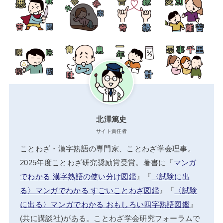
北澤篤史
サイト責任者
ことわざ・漢字熟語の専門家、ことわざ学会理事。
2025年度ことわざ研究奨励賞受賞。著書に『
マンガ
でわかる 漢字熟語の使い分け図鑑
』『
〈試験に出
る〉マンガでわかる すごいことわざ図鑑
』『
〈試験
に出る〉マンガでわかる おもしろい四字熟語図鑑
』
(共に講談社)がある。ことわざ学会研究フォーラムで