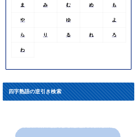
ま
み
む
め
も
や
ゆ
よ
ら
り
る
れ
ろ
わ
四字熟語の逆引き検索