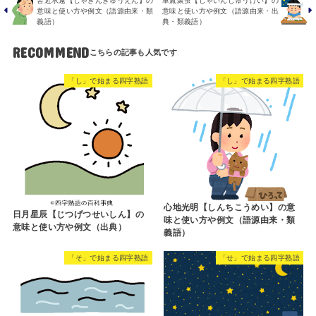
舎近求遠【しゃきんきゅうえん】の
車胤聚蛍【しゃいんしゅうけい】の
意味と使い方や例文（語源由来・類
意味と使い方や例文（語源由来・出
義語）
典・類義語）
RECOMMEND
「し」で始まる四字熟語
「し」で始まる四字熟語
心地光明【しんちこうめい】の意
日月星辰【じつげつせいしん】の
味と使い方や例文（語源由来・類
意味と使い方や例文（出典）
義語）
「そ」で始まる四字熟語
「せ」で始まる四字熟語