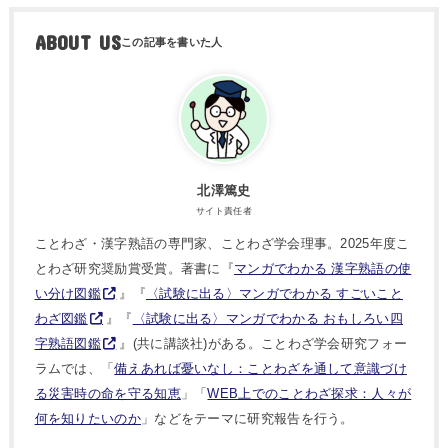
ABOUT US
北澤篤史
サイト責任者
ことわざ・漢字熟語の専門家、ことわざ学会理事。2025年度こ
とわざ研究奨励賞受賞。著書に『
マンガでわかる 漢字熟語の使
い分け図鑑
』『
〈試験に出る〉マンガでわかる すごいこと
わざ図鑑
』『
〈試験に出る〉マンガでわかる おもしろい四
字熟語図鑑
』(共に講談社)がある。ことわざ学会研究フォー
ラムでは、「
備えあれば憂いなし：ことわざを通して意識づけ
る災害時の命を守る知恵
」「
WEB上でのことわざ探求：人々が
何を知りたいのか
」などをテーマに研究報告を行う。