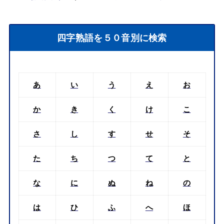
四字熟語を５０音別に検索
あ
い
う
え
お
か
き
く
け
こ
さ
し
す
せ
そ
た
ち
つ
て
と
な
に
ぬ
ね
の
は
ひ
ふ
へ
ほ