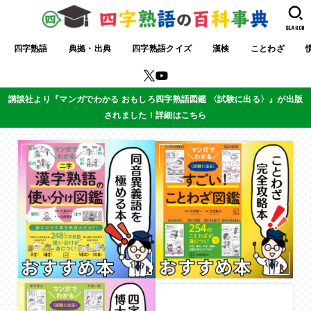
SEARCH
四字熟語
典拠・出典
四字熟語クイズ
漢検
ことわざ
講談社より『マンガでわかる おもしろ四字熟語図鑑 〈試験に出る〉』が出版
されました！詳細はこちら