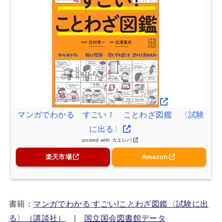
マンガでわかる すごい！ ことわざ図鑑 〈試験
に出る〉
posted with
カエレバ
楽天市場
Amazon
書籍：
マンガでわかる すごい!ことわざ図鑑〈試験に出
る〉（講談社）
|
国立国会図書館データ