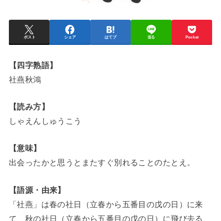
ポスト
シェア
はてブ
送る
Pocket
【四字熟語】
社燕秋鴻
【読み方】
しゃえんしゅうこう
【意味】
出会ったかと思うとまたすぐ別れることのたとえ。
【語源・由来】
「社燕」は春の社日（立春から五番目の戊の日）に来
て、秋の社日（立春から五番目の戊の日）に飛び去る