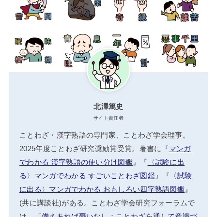
北澤篤史
サイト責任者
ことわざ・漢字熟語の専門家、ことわざ学会理事。
2025年度ことわざ研究奨励賞受賞。著書に『
マンガ
でわかる 漢字熟語の使い分け図鑑
』『
〈試験に出
る〉マンガでわかる すごいことわざ図鑑
』『
〈試験
に出る〉マンガでわかる おもしろい四字熟語図鑑
』
(共に講談社)がある。ことわざ学会研究フォーラムで
は、「
備えあれば憂いなし：ことわざを通して意識づ