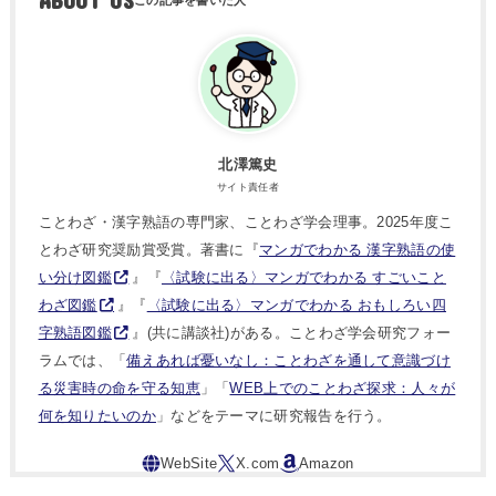
ABOUT US
北澤篤史
サイト責任者
ことわざ・漢字熟語の専門家、ことわざ学会理事。2025年度こ
とわざ研究奨励賞受賞。著書に『
マンガでわかる 漢字熟語の使
い分け図鑑
』『
〈試験に出る〉マンガでわかる すごいこと
わざ図鑑
』『
〈試験に出る〉マンガでわかる おもしろい四
字熟語図鑑
』(共に講談社)がある。ことわざ学会研究フォー
ラムでは、「
備えあれば憂いなし：ことわざを通して意識づけ
る災害時の命を守る知恵
」「
WEB上でのことわざ探求：人々が
何を知りたいのか
」などをテーマに研究報告を行う。