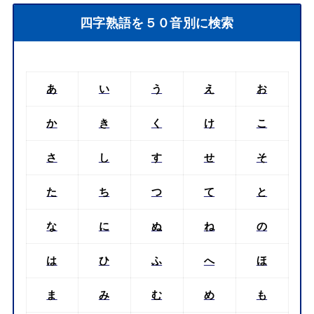
四字熟語を５０音別に検索
あ
い
う
え
お
か
き
く
け
こ
さ
し
す
せ
そ
た
ち
つ
て
と
な
に
ぬ
ね
の
は
ひ
ふ
へ
ほ
ま
み
む
め
も