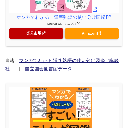
マンガでわかる 漢字熟語の使い分け図鑑
posted with
カエレバ
楽天市場
Amazon
書籍：
マンガでわかる 漢字熟語の使い分け図鑑（講談
社）
|
国立国会図書館データ