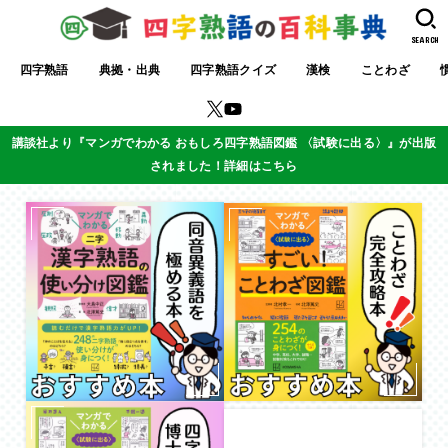
SEARCH
四字熟語
典拠・出典
四字熟語クイズ
漢検
ことわざ
講談社より『マンガでわかる おもしろ四字熟語図鑑 〈試験に出る〉』が出版
されました！詳細はこちら