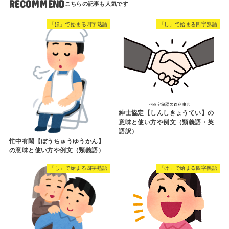
RECOMMEND
「ほ」で始まる四字熟語
「し」で始まる四字熟語
紳士協定【しんしきょうてい】の
意味と使い方や例文（類義語・英
語訳）
忙中有閑【ぼうちゅうゆうかん】
の意味と使い方や例文（類義語）
「し」で始まる四字熟語
「け」で始まる四字熟語