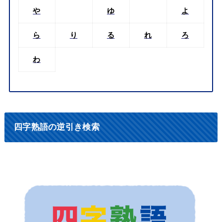
や
ゆ
よ
ら
り
る
れ
ろ
わ
四字熟語の逆引き検索