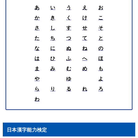
あ
い
う
え
お
か
き
く
け
こ
さ
し
す
せ
そ
た
ち
つ
て
と
な
に
ぬ
ね
の
は
ひ
ふ
へ
ほ
ま
み
む
め
も
や
ゆ
よ
ら
り
る
れ
ろ
わ
日本漢字能力検定