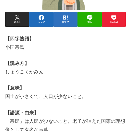
ポスト
シェア
はてブ
送る
Pocket
【四字熟語】
小国寡民
【読み方】
しょうこくかみん
【意味】
国土が小さくて、人口が少ないこと。
【語源・由来】
「寡民」は人民が少ないこと。老子が唱えた国家の理想
像として有名な言葉。