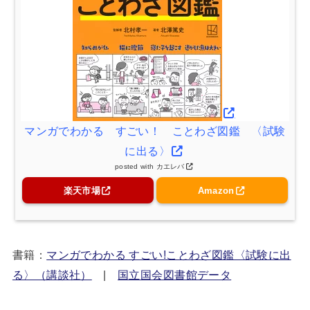
マンガでわかる すごい！ ことわざ図鑑 〈試験
に出る〉
posted with
カエレバ
楽天市場
Amazon
書籍：
マンガでわかる すごい!ことわざ図鑑〈試験に出
る〉（講談社）
|
国立国会図書館データ