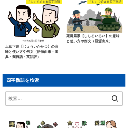
「し」で始まる四字熟語
「し」で始まる四字熟語
死屍累累【ししるいるい】の意味
と使い方や例文（語源由来）
上意下達【じょういかたつ】の意
味と使い方や例文（語源由来・出
典・類義語・英語訳）
四字熟語を検索
検
索: