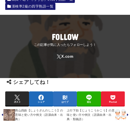
漢検準2級の四字熟語一覧
FOLLOW
シェアしてね！
ポスト
シェア
はてブ
送る
Pocket
商山四皓【しょうざんのしこう】の
上行下効【じょうこうかこう】の意
意味と使い方や例文（語源由来・出
味と使い方や例文（語源由来・出
典）
典・類義語）