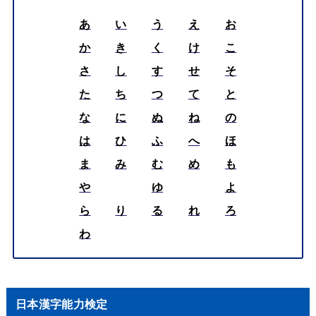
あ
い
う
え
お
か
き
く
け
こ
さ
し
す
せ
そ
た
ち
つ
て
と
な
に
ぬ
ね
の
は
ひ
ふ
へ
ほ
ま
み
む
め
も
や
ゆ
よ
ら
り
る
れ
ろ
わ
日本漢字能力検定