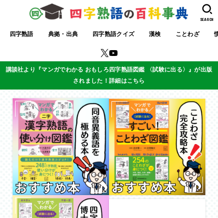
SEARCH
四字熟語
典拠・出典
四字熟語クイズ
漢検
ことわざ
講談社より『マンガでわかる おもしろ四字熟語図鑑 〈試験に出る〉』が出版
されました！詳細はこちら