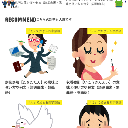
意味と使い方や例文（語源由来・出
味と使い方や例文（語源由来）
典）
RECOMMEND
「た」で始まる四字熟語
「い」で始まる四字熟語
多岐多端【たきたたん】の意味と
衣香襟影【いこうきんえい】の意
使い方や例文（語源由来・類義
味と使い方や例文（語源由来・類
語）
義語・英語訳）
「ふ」で始まる四字熟語
「け」で始まる四字熟語