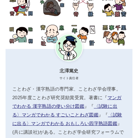
北澤篤史
サイト責任者
ことわざ・漢字熟語の専門家、ことわざ学会理事。
2025年度ことわざ研究奨励賞受賞。著書に『
マンガ
でわかる 漢字熟語の使い分け図鑑
』『
〈試験に出
る〉マンガでわかる すごいことわざ図鑑
』『
〈試験
に出る〉マンガでわかる おもしろい四字熟語図鑑
』
(共に講談社)がある。ことわざ学会研究フォーラムで