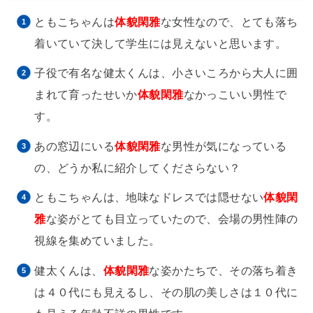
ともこちゃんは
体貌閑雅
な女性なので、とても落ち
着いていて決して学生には見えないと思います。
子役で有名な健太くんは、小さいころから大人に囲
まれて育ったせいか
体貌閑雅
なかっこいい男性で
す。
あの窓辺にいる
体貌閑雅
な男性が気になっている
の、どうか私に紹介してくださらない？
ともこちゃんは、地味なドレスでは隠せない
体貌閑
雅
な姿がとても目立っていたので、会場の男性陣の
視線を集めていました。
健太くんは、
体貌閑雅
な姿かたちで、その落ち着き
は４０代にも見えるし、その肌の美しさは１０代に