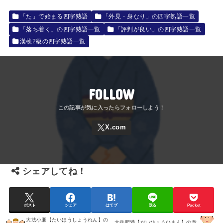
「た」で始まる四字熟語
「外見・身なり」の四字熟語一覧
「落ち着く」の四字熟語一覧
「評判が良い」の四字熟語一覧
漢検2級の四字熟語一覧
FOLLOW
シェアしてね！
ポスト
シェア
はてブ
送る
Pocket
大法小廉【たいほうしょうれん】の
大兵肥満【だいひょうひまん】の意