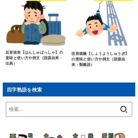
反首抜舎【はんしゅばっしゃ】の
従容就義【しょうようしゅうぎ】
意味と使い方や例文（語源由来・
の意味と使い方や例文（語源由
出典）
来・類義語）
四字熟語を検索
検
索: