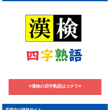
⭐漢検の四字熟語はコチラ⭐
学習向け姉妹サイト