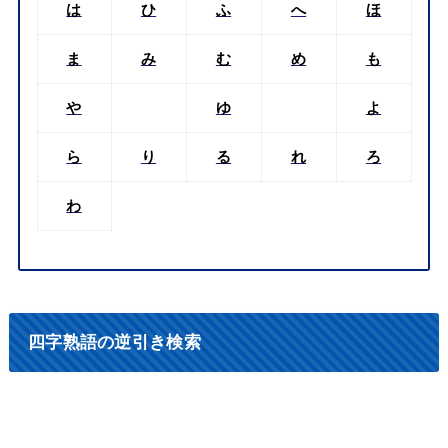
は
ひ
ふ
へ
ほ
ま
み
む
め
も
や
ゆ
よ
ら
り
る
れ
ろ
わ
四字熟語の逆引き検索