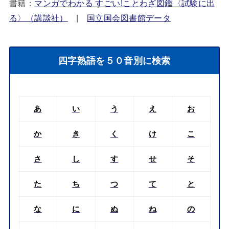
書籍：
マンガでわかる すごい!ことわざ図鑑〈試験に出
る〉（講談社）
|
国立国会図書館データ
四字熟語を５０音別に検索
あ
い
う
え
お
か
き
く
け
こ
さ
し
す
せ
そ
た
ち
つ
て
と
な
に
ぬ
ね
の