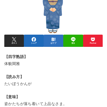
ポスト
シェア
はてブ
送る
Pocket
【四字熟語】
体貌閑雅
【読み方】
たいぼうかんが
【意味】
姿かたちが落ち着いて上品なさま。