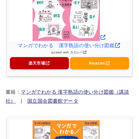
マンガでわかる 漢字熟語の使い分け図鑑
posted with
カエレバ
楽天市場
Amazon
書籍：
マンガでわかる 漢字熟語の使い分け図鑑（講談
社）
|
国立国会図書館データ