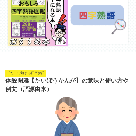
「た」で始まる四字熟語
体貌閑雅【たいぼうかんが】の意味と使い方や
例文（語源由来）