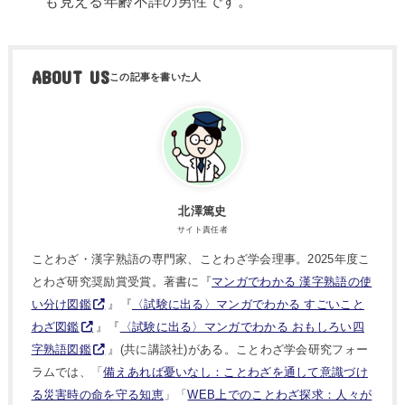
も見える年齢不詳の男性です。
ABOUT US
北澤篤史
サイト責任者
ことわざ・漢字熟語の専門家、ことわざ学会理事。2025年度こ
とわざ研究奨励賞受賞。著書に『
マンガでわかる 漢字熟語の使
い分け図鑑
』『
〈試験に出る〉マンガでわかる すごいこと
わざ図鑑
』『
〈試験に出る〉マンガでわかる おもしろい四
字熟語図鑑
』(共に講談社)がある。ことわざ学会研究フォー
ラムでは、「
備えあれば憂いなし：ことわざを通して意識づけ
る災害時の命を守る知恵
」「
WEB上でのことわざ探求：人々が