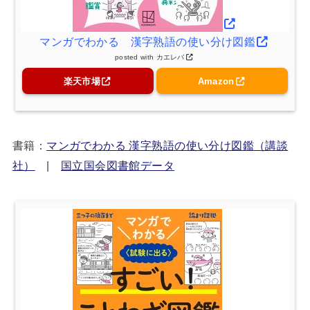
マンガでわかる 漢字熟語の使い分け図鑑
posted with
カエレバ
楽天市場
Amazon
書籍：
マンガでわかる 漢字熟語の使い分け図鑑（講談
社）
|
国立国会図書館データ