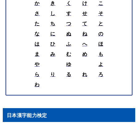
か
き
く
け
こ
さ
し
す
せ
そ
た
ち
つ
て
と
な
に
ぬ
ね
の
は
ひ
ふ
へ
ほ
ま
み
む
め
も
や
ゆ
よ
ら
り
る
れ
ろ
わ
日本漢字能力検定