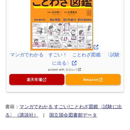
マンガでわかる すごい！ ことわざ図鑑 〈試験
に出る〉
posted with
カエレバ
楽天市場
Amazon
書籍：
マンガでわかる すごい!ことわざ図鑑〈試験に出
る〉（講談社）
|
国立国会図書館データ