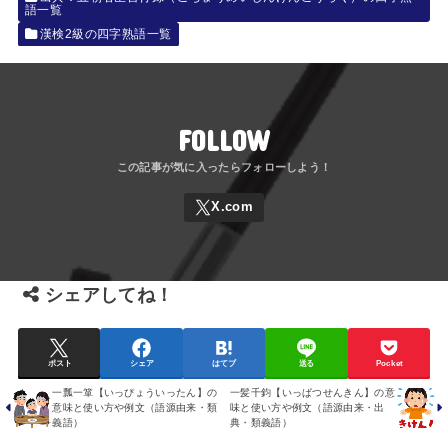
語一覧
漢検2級の四字熟語一覧
FOLLOW
シェアしてね！
ポスト
シェア
はてブ
送る
Pocket
一瓢一箪【いっぴょういったん】の
一髪千鈞【いっぱつせんきん】の意
意味と使い方や例文（語源由来・類
味と使い方や例文（語源由来・出
義語）
典・類義語）