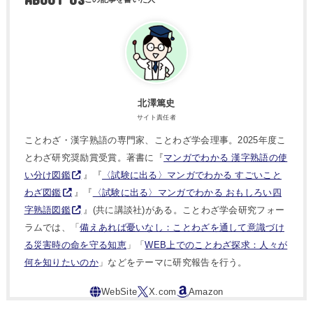
北澤篤史
サイト責任者
ことわざ・漢字熟語の専門家、ことわざ学会理事。2025年度こ
とわざ研究奨励賞受賞。著書に『
マンガでわかる 漢字熟語の使
い分け図鑑
』『
〈試験に出る〉マンガでわかる すごいこと
わざ図鑑
』『
〈試験に出る〉マンガでわかる おもしろい四
字熟語図鑑
』(共に講談社)がある。ことわざ学会研究フォー
ラムでは、「
備えあれば憂いなし：ことわざを通して意識づけ
る災害時の命を守る知恵
」「
WEB上でのことわざ探求：人々が
何を知りたいのか
」などをテーマに研究報告を行う。