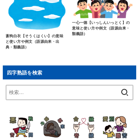
一心一徳【いっしんいっとく】の
意味と使い方や例文（語源由来・
類義語）
蒼狗白衣【そうくはくい】の意味
と使い方や例文（語源由来・出
典・類義語）
四字熟語を検索
検
索: