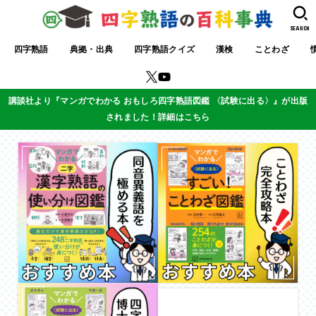
SEARCH
四字熟語
典拠・出典
四字熟語クイズ
漢検
ことわざ
講談社より『マンガでわかる おもしろ四字熟語図鑑 〈試験に出る〉』が出版
されました！詳細はこちら