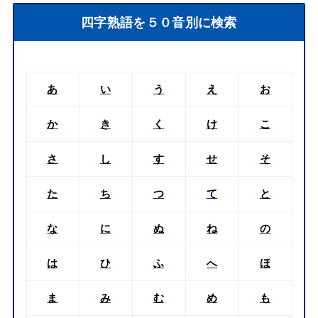
四字熟語を５０音別に検索
あ
い
う
え
お
か
き
く
け
こ
さ
し
す
せ
そ
た
ち
つ
て
と
な
に
ぬ
ね
の
は
ひ
ふ
へ
ほ
ま
み
む
め
も