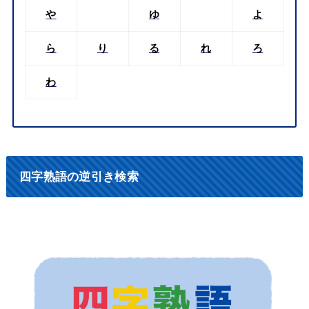
や
ゆ
よ
ら
り
る
れ
ろ
わ
四字熟語の逆引き検索