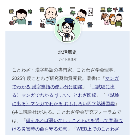
北澤篤史
サイト責任者
ことわざ・漢字熟語の専門家、ことわざ学会理事。
2025年度ことわざ研究奨励賞受賞。著書に『
マンガ
でわかる 漢字熟語の使い分け図鑑
』『
〈試験に出
る〉マンガでわかる すごいことわざ図鑑
』『
〈試験
に出る〉マンガでわかる おもしろい四字熟語図鑑
』
(共に講談社)がある。ことわざ学会研究フォーラムで
は、「
備えあれば憂いなし：ことわざを通して意識づ
ける災害時の命を守る知恵
」「
WEB上でのことわざ