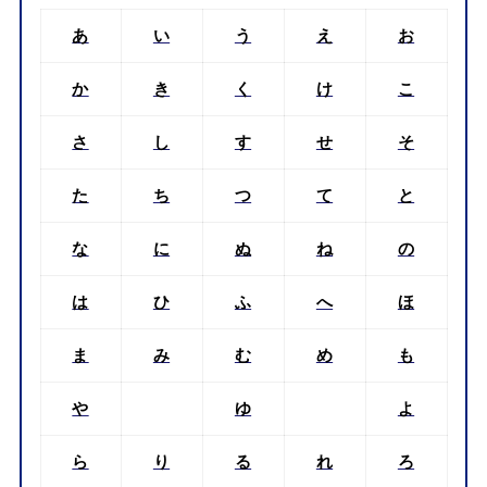
あ
い
う
え
お
か
き
く
け
こ
さ
し
す
せ
そ
た
ち
つ
て
と
な
に
ぬ
ね
の
は
ひ
ふ
へ
ほ
ま
み
む
め
も
や
ゆ
よ
ら
り
る
れ
ろ