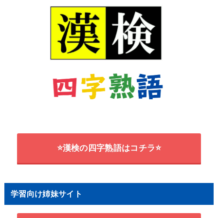
⭐漢検の四字熟語はコチラ⭐
学習向け姉妹サイト