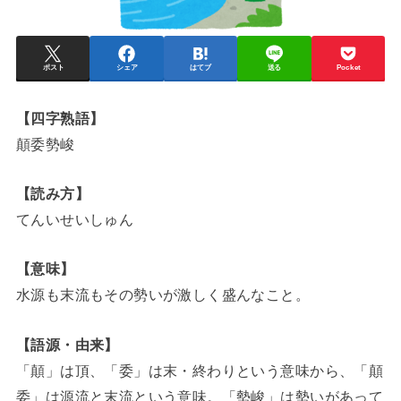
ポスト
シェア
はてブ
送る
Pocket
【四字熟語】
顛委勢峻
【読み方】
てんいせいしゅん
【意味】
水源も末流もその勢いが激しく盛んなこと。
【語源・由来】
「顛」は頂、「委」は末・終わりという意味から、「顛
委」は源流と末流という意味。「勢峻」は勢いがあって