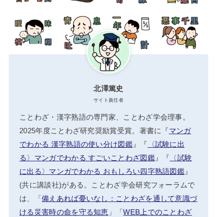
北澤篤史
サイト責任者
ことわざ・漢字熟語の専門家、ことわざ学会理事。
2025年度ことわざ研究奨励賞受賞。著書に『
マンガ
でわかる 漢字熟語の使い分け図鑑
』『
〈試験に出
る〉マンガでわかる すごいことわざ図鑑
』『
〈試験
に出る〉マンガでわかる おもしろい四字熟語図鑑
』
(共に講談社)がある。ことわざ学会研究フォーラムで
は、「
備えあれば憂いなし：ことわざを通して意識づ
ける災害時の命を守る知恵
」「
WEB上でのことわざ