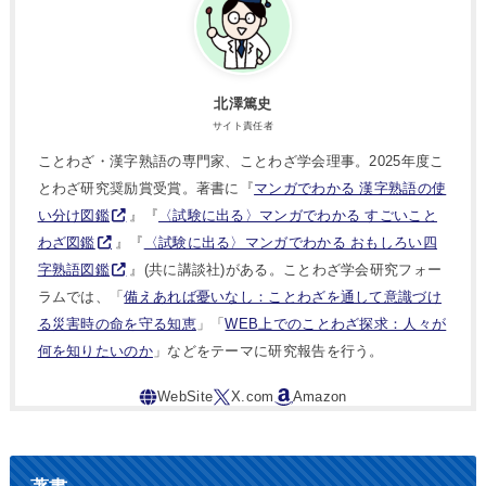
北澤篤史
サイト責任者
ことわざ・漢字熟語の専門家、ことわざ学会理事。2025年度こ
とわざ研究奨励賞受賞。著書に『
マンガでわかる 漢字熟語の使
い分け図鑑
』『
〈試験に出る〉マンガでわかる すごいこと
わざ図鑑
』『
〈試験に出る〉マンガでわかる おもしろい四
字熟語図鑑
』(共に講談社)がある。ことわざ学会研究フォー
ラムでは、「
備えあれば憂いなし：ことわざを通して意識づけ
る災害時の命を守る知恵
」「
WEB上でのことわざ探求：人々が
何を知りたいのか
」などをテーマに研究報告を行う。