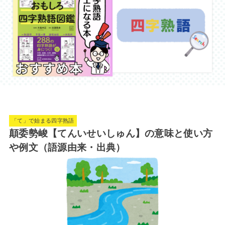
「て」で始まる四字熟語
顛委勢峻【てんいせいしゅん】の意味と使い方
や例文（語源由来・出典）