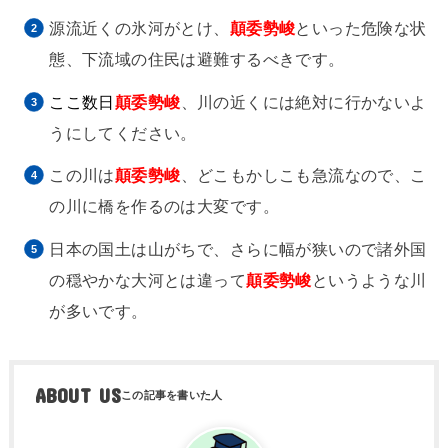
源流近くの氷河がとけ、
顛委勢峻
といった危険な状
態、下流域の住民は避難するべきです。
ここ数日
顛委勢峻
、川の近くには絶対に行かないよ
うにしてください。
この川は
顛委勢峻
、どこもかしこも急流なので、こ
の川に橋を作るのは大変です。
日本の国土は山がちで、さらに幅が狭いので諸外国
の穏やかな大河とは違って
顛委勢峻
というような川
が多いです。
ABOUT US