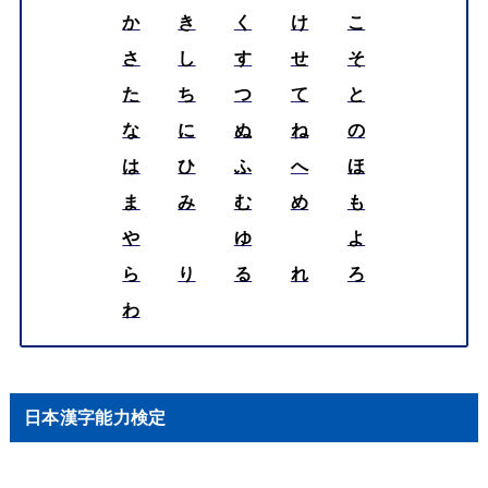
か
き
く
け
こ
さ
し
す
せ
そ
た
ち
つ
て
と
な
に
ぬ
ね
の
は
ひ
ふ
へ
ほ
ま
み
む
め
も
や
ゆ
よ
ら
り
る
れ
ろ
わ
日本漢字能力検定