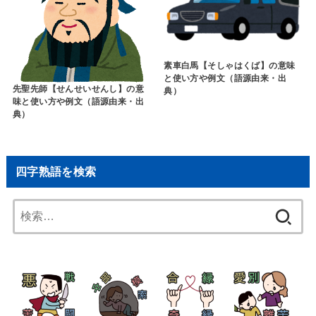
素車白馬【そしゃはくば】の意味
と使い方や例文（語源由来・出
先聖先師【せんせいせんし】の意
典）
味と使い方や例文（語源由来・出
典）
四字熟語を検索
検
索: