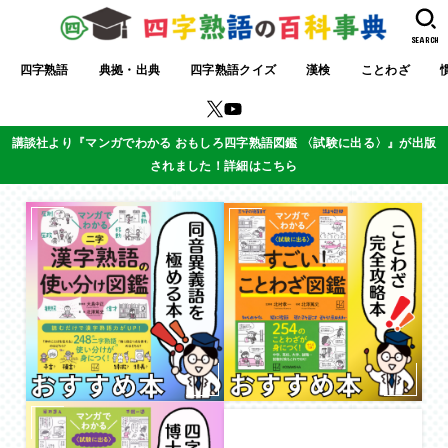
SEARCH
四字熟語
典拠・出典
四字熟語クイズ
漢検
ことわざ
講談社より『マンガでわかる おもしろ四字熟語図鑑 〈試験に出る〉』が出版
されました！詳細はこちら