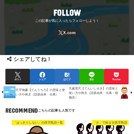
FOLLOW
シェアしてね！
ポスト
シェア
はてブ
送る
Pocket
天威咫尺【てんいしせき】の意味と
天宇地廬【てんうちろ】の意味と使
使い方や例文（語源由来・出典・類
い方や例文（語源由来・出典）
義語）
RECOMMEND
「はっきりしない」の四字熟語一覧
「さ」で始まる四字熟語