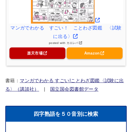
マンガでわかる すごい！ ことわざ図鑑 〈試験
に出る〉
posted with
カエレバ
楽天市場
Amazon
書籍：
マンガでわかる すごい!ことわざ図鑑〈試験に出
る〉（講談社）
|
国立国会図書館データ
四字熟語を５０音別に検索