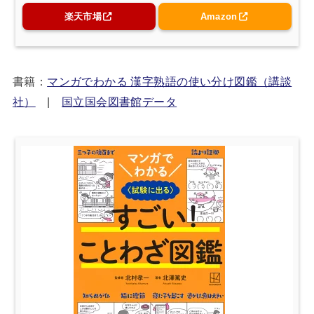
楽天市場
Amazon
書籍：
マンガでわかる 漢字熟語の使い分け図鑑（講談
社）
|
国立国会図書館データ