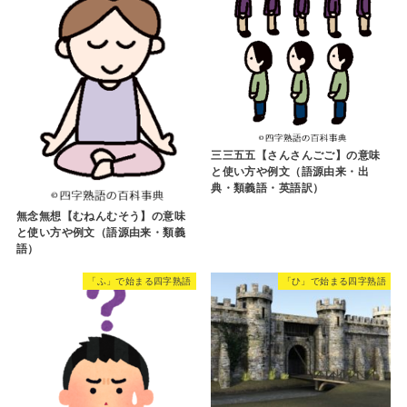
三三五五【さんさんごご】の意味
と使い方や例文（語源由来・出
典・類義語・英語訳）
無念無想【むねんむそう】の意味
と使い方や例文（語源由来・類義
語）
「ふ」で始まる四字熟語
「ひ」で始まる四字熟語