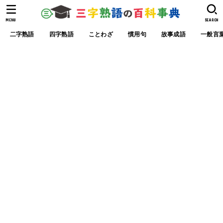
MENU
SEARCH
二字熟語
四字熟語
ことわざ
慣用句
故事成語
一般言