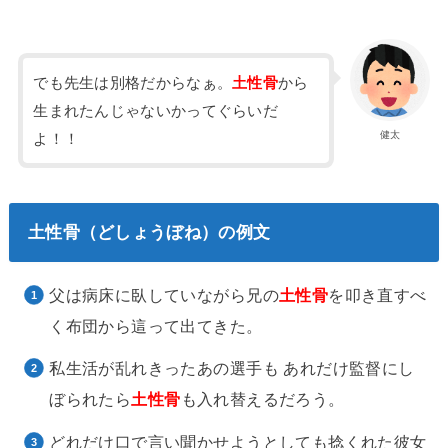
でも先生は別格だからなぁ。
土性骨
から
生まれたんじゃないかってぐらいだ
健太
よ！！
土性骨（どしょうぼね）の例文
父は病床に臥していながら兄の
土性骨
を叩き直すべ
く布団から這って出てきた。
私生活が乱れきったあの選手も あれだけ監督にし
ぼられたら
土性骨
も入れ替えるだろう。
どれだけ口で言い聞かせようとしても捻くれた彼女