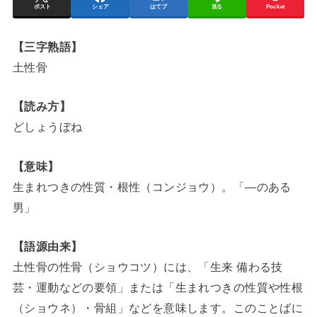
ポスト
シェア
はてブ
送る
Pocket
【三字熟語】
土性骨
【読み方】
どしょうぼね
【意味】
生まれつきの性質・根性（コンジョウ）。「―のある
男」
【語源由来】
土性骨の性骨（ショウコツ）には、「生来 備わる技
芸・運動などの要領」または「生まれつきの性質や性根
（ショウネ）・骨組」などを意味します。このことばに