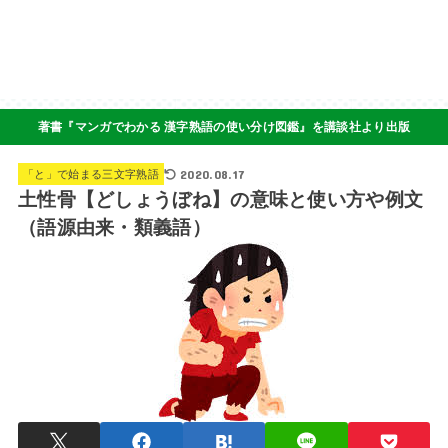
著書『マンガでわかる 漢字熟語の使い分け図鑑』を講談社より出版
2020.08.17
「と」で始まる三文字熟語
土性骨【どしょうぼね】の意味と使い方や例文
（語源由来・類義語）