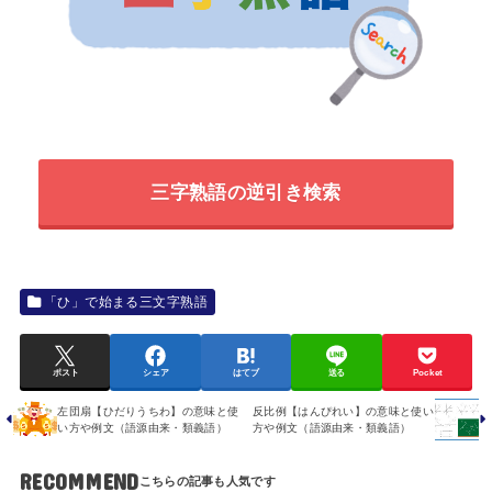
三字熟語の逆引き検索
「ひ」で始まる三文字熟語
ポスト
シェア
はてブ
送る
Pocket
左団扇【ひだりうちわ】の意味と使
反比例【はんぴれい】の意味と使い
い方や例文（語源由来・類義語）
方や例文（語源由来・類義語）
RECOMMEND