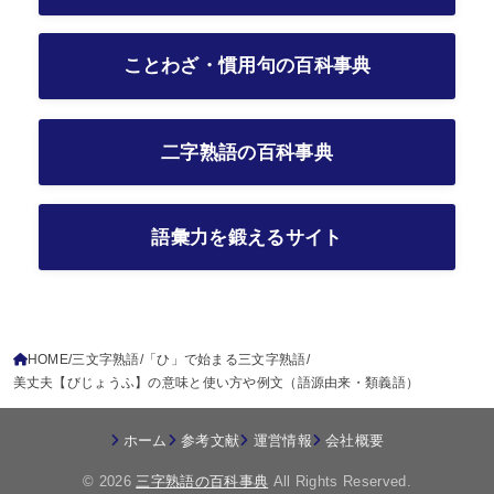
ことわざ・慣用句の百科事典
二字熟語の百科事典
語彙力を鍛えるサイト
HOME
三文字熟語
「ひ」で始まる三文字熟語
美丈夫【びじょうふ】の意味と使い方や例文（語源由来・類義語）
ホーム
参考文献
運営情報
会社概要
© 2026
三字熟語の百科事典
All Rights Reserved.