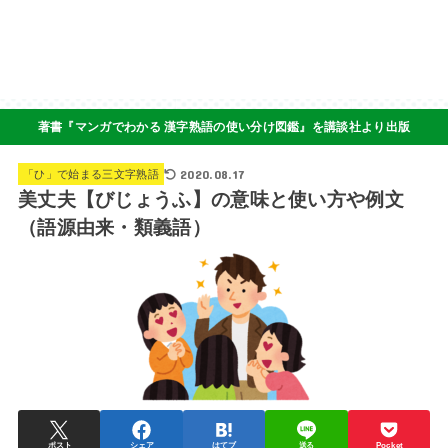
著書『マンガでわかる 漢字熟語の使い分け図鑑』を講談社より出版
2020.08.17
「ひ」で始まる三文字熟語
美丈夫【びじょうふ】の意味と使い方や例文
（語源由来・類義語）
ポスト
シェア
はてブ
送る
Pocket