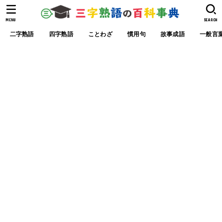
MENU
SEARCH
二字熟語
四字熟語
ことわざ
慣用句
故事成語
一般言