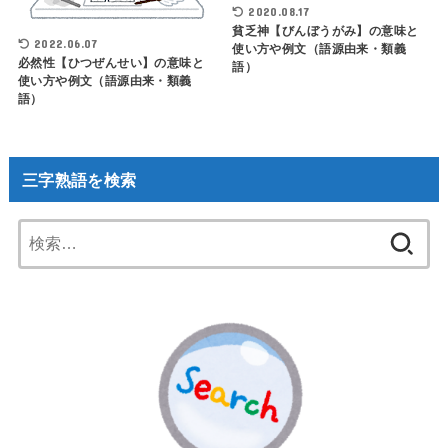
2020.08.17
貧乏神【びんぼうがみ】の意味と
2022.06.07
使い方や例文（語源由来・類義
必然性【ひつぜんせい】の意味と
語）
使い方や例文（語源由来・類義
語）
三字熟語を検索
検
索: