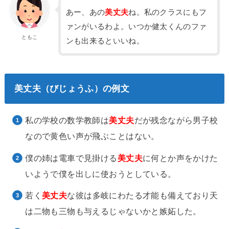
あー、あの
美丈夫
ね。私のクラスにもフ
ァンがいるわよ。いつか健太くんのファ
ともこ
ンも出来るといいね。
美丈夫（びじょうふ）の例文
私の学校の数学教師は
美丈夫
だが残念ながら男子校
なので黄色い声が飛ぶことはない。
僕の姉は電車で見掛ける
美丈夫
に何とか声をかけた
いようで僕を出しに使おうとしている。
若く
美丈夫
な彼は多岐にわたる才能も備えており天
は二物も三物も与えるじゃないかと嫉妬した。