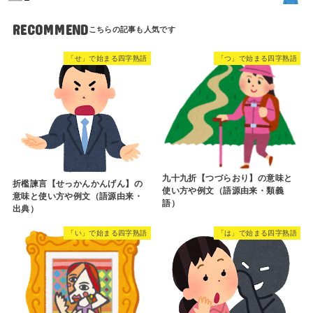
RECOMMEND
「せ」で始まる四字熟語
「つ」で始まる四字熟語
九十九折【つづらおり】の意味と
折檻諫言【せっかんかんげん】の
使い方や例文（語源由来・類義
意味と使い方や例文（語源由来・
語）
出典）
「い」で始まる四字熟語
「は」で始まる四字熟語