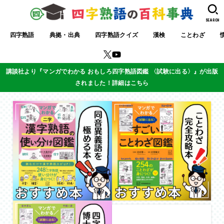
SEARCH
四字熟語
典拠・出典
四字熟語クイズ
漢検
ことわざ
講談社より『マンガでわかる おもしろ四字熟語図鑑 〈試験に出る〉』が出版
されました！詳細はこちら