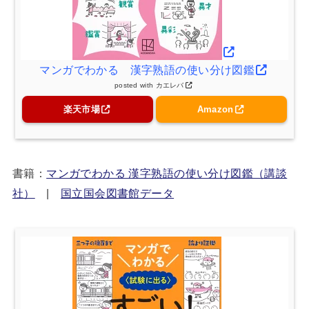
マンガでわかる 漢字熟語の使い分け図鑑
posted with
カエレバ
楽天市場
Amazon
書籍：
マンガでわかる 漢字熟語の使い分け図鑑（講談
社）
|
国立国会図書館データ