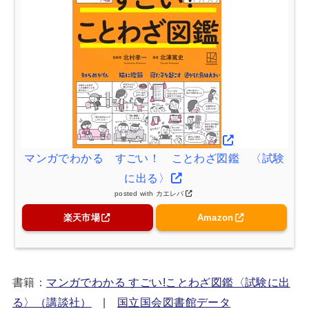
マンガでわかる すごい！ ことわざ図鑑 〈試験
に出る〉
posted with
カエレバ
楽天市場
Amazon
書籍：
マンガでわかる すごい!ことわざ図鑑〈試験に出
る〉（講談社）
|
国立国会図書館データ