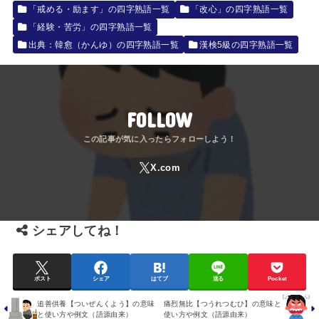
「戒める・励ます」の四字熟語一覧
「改心」の四字熟語一覧
「経験・苦労」の四字熟語一覧
出典：韓愈（かんゆ）の四字熟語一覧
漢検5級の四字熟語一覧
FOLLOW
シェアしてね！
ポスト
シェア
はてブ
送る
Pocket
追善供養【ついぜんくよう】の意味
痛烈無比【つうれつむひ】の意味と
と使い方や例文（語源由来）
使い方や例文（語源由来）