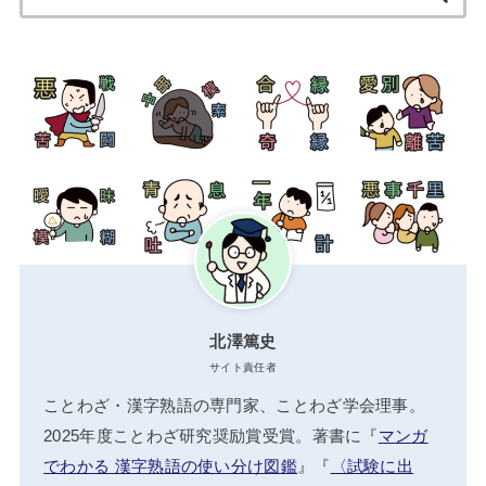
索:
北澤篤史
サイト責任者
ことわざ・漢字熟語の専門家、ことわざ学会理事。
2025年度ことわざ研究奨励賞受賞。著書に『
マンガ
でわかる 漢字熟語の使い分け図鑑
』『
〈試験に出