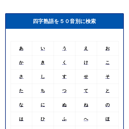
四字熟語を５０音別に検索
あ
い
う
え
お
か
き
く
け
こ
さ
し
す
せ
そ
た
ち
つ
て
と
な
に
ぬ
ね
の
は
ひ
ふ
へ
ほ