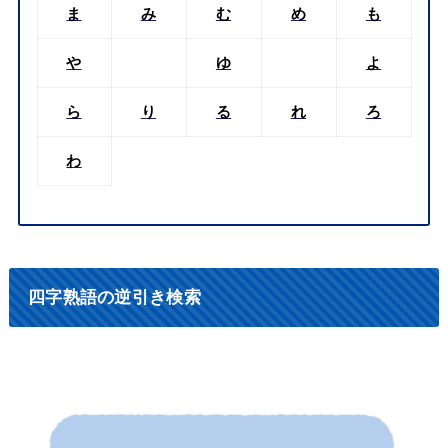
ま
み
む
め
も
や
ゆ
よ
ら
り
る
れ
ろ
わ
四字熟語の逆引き検索