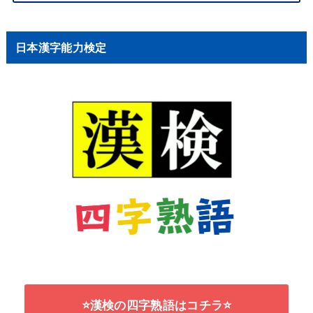
日本漢字能力検定
⭐漢検の四字熟語はコチラ⭐