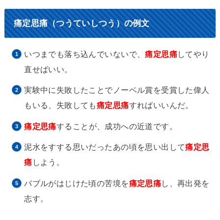
痛定思痛（つうていしつう）の例文
いつまでも落ち込んでいないで、
痛定思痛
してやり
直せばいい。
実験中に失敗したことでノーベル賞を受賞した偉人
もいる、失敗しても
痛定思痛
すればいいんだ。
痛定思痛
することが、成功への近道です。
泥水をすする思いだったあの頃を思い出して
痛定思
痛
しよう。
バブルがはじけた頃の苦境を
痛定思痛
し、再出発を
志す。