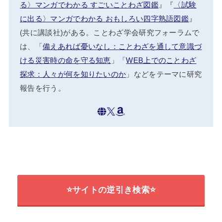
る〉マンガでわかる すごいことわざ図鑑
』『
〈試験
に出る〉マンガでわかる おもしろい四字熟語図鑑
』
(共に講談社)がある。ことわざ学会研究フォーラムで
は、「
備えあれば憂いなし：ことわざを通して意識づ
ける災害時の命を守る知恵
」「
WEB上でのことわざ
探求：人々が何を知りたいのか
」などをテーマに研究
報告を行う。
⭐サイトの逆引き検索⭐