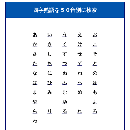
四字熟語を５０音別に検索
あ
い
う
え
お
か
き
く
け
こ
さ
し
す
せ
そ
た
ち
つ
て
と
な
に
ぬ
ね
の
は
ひ
ふ
へ
ほ
ま
み
む
め
も
や
ゆ
よ
ら
り
る
れ
ろ
わ