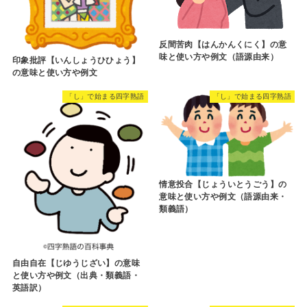
反間苦肉【はんかんくにく】の意
味と使い方や例文（語源由来）
印象批評【いんしょうひひょう】
の意味と使い方や例文
「し」で始まる四字熟語
「し」で始まる四字熟語
情意投合【じょういとうごう】の
意味と使い方や例文（語源由来・
類義語）
自由自在【じゆうじざい】の意味
と使い方や例文（出典・類義語・
英語訳）