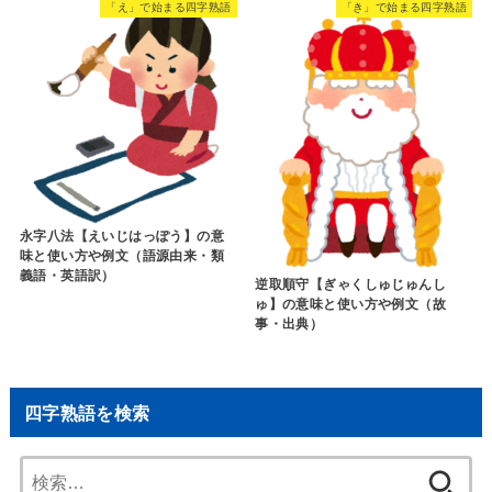
「え」で始まる四字熟語
「き」で始まる四字熟語
永字八法【えいじはっぽう】の意
味と使い方や例文（語源由来・類
義語・英語訳）
逆取順守【ぎゃくしゅじゅんし
ゅ】の意味と使い方や例文（故
事・出典）
四字熟語を検索
検