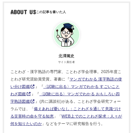
ABOUT US
北澤篤史
サイト責任者
ことわざ・漢字熟語の専門家、ことわざ学会理事。2025年度こ
とわざ研究奨励賞受賞。著書に『
マンガでわかる 漢字熟語の使
い分け図鑑
』『
〈試験に出る〉マンガでわかる すごいこと
わざ図鑑
』『
〈試験に出る〉マンガでわかる おもしろい四
字熟語図鑑
』(共に講談社)がある。ことわざ学会研究フォー
ラムでは、「
備えあれば憂いなし：ことわざを通して意識づけ
る災害時の命を守る知恵
」「
WEB上でのことわざ探求：人々が
何を知りたいのか
」などをテーマに研究報告を行う。