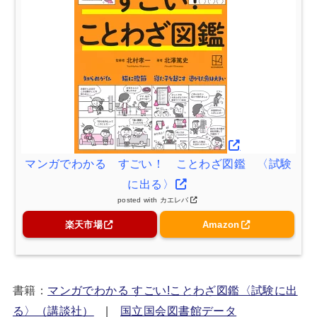
マンガでわかる すごい！ ことわざ図鑑 〈試験
に出る〉
posted with
カエレバ
楽天市場
Amazon
書籍：
マンガでわかる すごい!ことわざ図鑑〈試験に出
る〉（講談社）
|
国立国会図書館データ