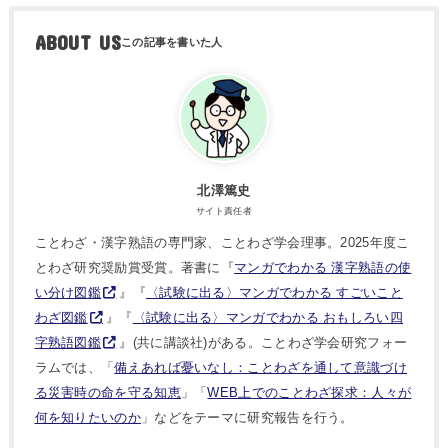
ABOUT US
北澤篤史
サイト責任者
ことわざ・漢字熟語の専門家、ことわざ学会理事。2025年度こ
とわざ研究奨励賞受賞。著書に『
マンガでわかる 漢字熟語の使
い分け図鑑
』『
〈試験に出る〉マンガでわかる すごいこと
わざ図鑑
』『
〈試験に出る〉マンガでわかる おもしろい四
字熟語図鑑
』(共に講談社)がある。ことわざ学会研究フォー
ラムでは、「
備えあれば憂いなし：ことわざを通して意識づけ
る災害時の命を守る知恵
」「
WEB上でのことわざ探求：人々が
何を知りたいのか
」などをテーマに研究報告を行う。