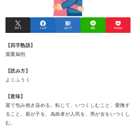
ポスト
シェア
はてブ
送る
Pocket
【四字熟語】
翼覆嫗煦
【読み方】
よくふうく
【意味】
翼で包み抱き温める。転じて、いつくしむこと、愛撫す
ること。親が子を、為政者が人民を、男が女をいつくし
む。