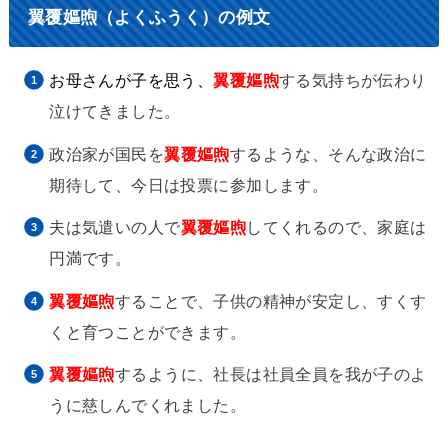
翼覆嫗煦（よくふうく）の例文
お母さんが子を思う、
翼覆嫗煦
する気持ちが伝わり
泣けてきました。
政治家が国民を
翼覆嫗煦
するような、そんな政治に
期待して、今日は投票に参加します。
夫は気遣いの人で
翼覆嫗煦
してくれるので、家庭は
円満です。
翼覆嫗煦
することで、子供の精神が安定し、すくす
くと育つことができます。
翼覆嫗煦
するように、社長は社員全員を我が子のよ
うに慈しんでくれました。