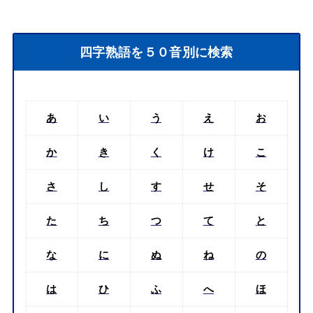
四字熟語を５０音別に検索
あ
い
う
え
お
か
き
く
け
こ
さ
し
す
せ
そ
た
ち
つ
て
と
な
に
ぬ
ね
の
は
ひ
ふ
へ
ほ