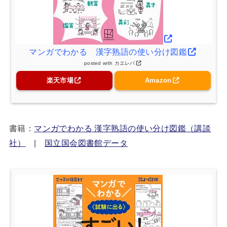
マンガでわかる 漢字熟語の使い分け図鑑
posted with
カエレバ
楽天市場
Amazon
書籍：
マンガでわかる 漢字熟語の使い分け図鑑（講談
社）
|
国立国会図書館データ