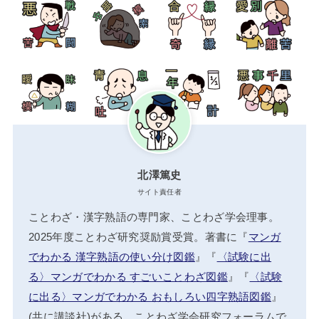
北澤篤史
サイト責任者
ことわざ・漢字熟語の専門家、ことわざ学会理事。
2025年度ことわざ研究奨励賞受賞。著書に『
マンガ
でわかる 漢字熟語の使い分け図鑑
』『
〈試験に出
る〉マンガでわかる すごいことわざ図鑑
』『
〈試験
に出る〉マンガでわかる おもしろい四字熟語図鑑
』
(共に講談社)がある。ことわざ学会研究フォーラムで