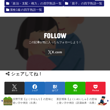
「政治・支配・権力」の四字熟語一覧
「親子」の四字熟語一覧
漢検1級の四字熟語一覧
FOLLOW
シェアしてね！
ポスト
シェア
はてブ
送る
Pocket
沃野千里【よくやせんり】の意味と
薏苡明珠【よくいめいしゅ】の意味
使い方や例文（出典）
と使い方や例文（語源由来・出典）