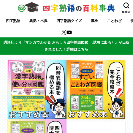
SEARCH
四字熟語
典拠・出典
四字熟語クイズ
漢検
ことわざ
講談社より『マンガでわかる おもしろ四字熟語図鑑 〈試験に出る〉』が出版
されました！詳細はこちら