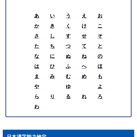
あ
い
う
え
お
か
き
く
け
こ
さ
し
す
せ
そ
た
ち
つ
て
と
な
に
ぬ
ね
の
は
ひ
ふ
へ
ほ
ま
み
む
め
も
や
ゆ
よ
ら
り
る
れ
ろ
わ
日本漢字能力検定