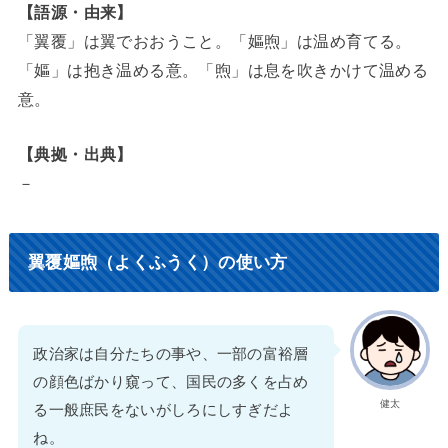
【語源・由来】
「翼覆」は翼でおおうこと。「嫗煦」は温め育てる。
「嫗」は抱き温める意。「煦」は息を吹きかけて温める
意。
【典拠・出典】
－
翼覆嫗煦（よくふうく）の使い方
政治家は自分たちの事や、一部の富裕層
の顔色ばかり窺って、国民の多くを占め
健太
る一般庶民をないがしろにしすぎだよ
ね。