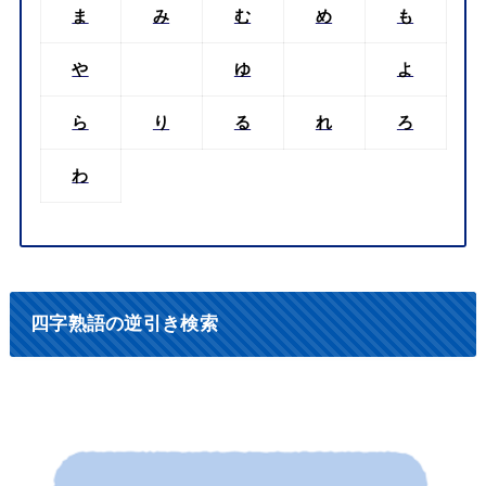
ま
み
む
め
も
や
ゆ
よ
ら
り
る
れ
ろ
わ
四字熟語の逆引き検索