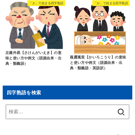
「さ」で始まる四字熟語
「か」で始まる四字熟語
左建外易【さけんがいえき】の意
薤露蒿里【かいろこうり】の意味
味と使い方や例文（語源由来・出
と使い方や例文（語源由来・出
典・類義語）
典・類義語・英語訳）
四字熟語を検索
検
索: