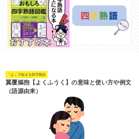
「よ」で始まる四字熟語
翼覆嫗煦【よくふうく】の意味と使い方や例文
（語源由来）