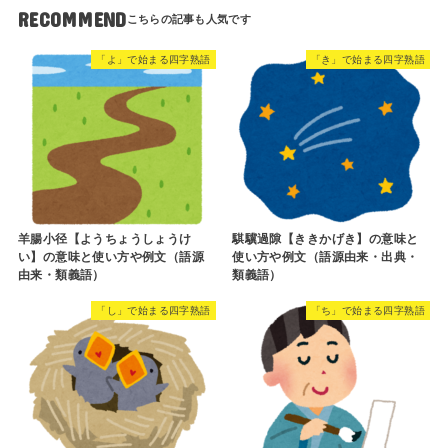
RECOMMEND
「よ」で始まる四字熟語
「き」で始まる四字熟語
羊腸小径【ようちょうしょうけ
騏驥過隙【ききかげき】の意味と
い】の意味と使い方や例文（語源
使い方や例文（語源由来・出典・
由来・類義語）
類義語）
「し」で始まる四字熟語
「ち」で始まる四字熟語