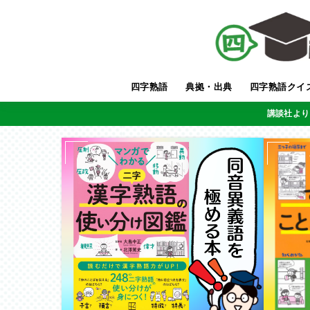
四字熟語
典拠・出典
四字熟語クイ
講談社より