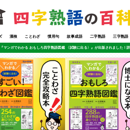
ズ
漢検
ことわざ
慣用句
故事成語
二字熟語
三字熟語
『マンガでわかる おもしろ四字熟語図鑑 〈試験に出る〉』が出版されました！