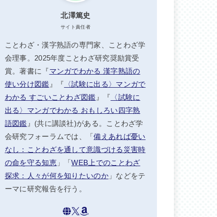
北澤篤史
サイト責任者
ことわざ・漢字熟語の専門家、ことわざ学
会理事。2025年度ことわざ研究奨励賞受
賞。著書に『
マンガでわかる 漢字熟語の
使い分け図鑑
』『
〈試験に出る〉マンガで
わかる すごいことわざ図鑑
』『
〈試験に
出る〉マンガでわかる おもしろい四字熟
語図鑑
』(共に講談社)がある。ことわざ学
会研究フォーラムでは、「
備えあれば憂い
なし：ことわざを通して意識づける災害時
の命を守る知恵
」「
WEB上でのことわざ
探求：人々が何を知りたいのか
」などをテ
ーマに研究報告を行う。