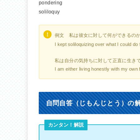
pondering
soliloquy
例文 私は彼女に対して何ができるの
I kept soliloquizing over what I could do 
私は自分の気持ちに対して正直に生き
I am either living honestly with my own 
自問自答（じもんじとう）の
カンタン！解説