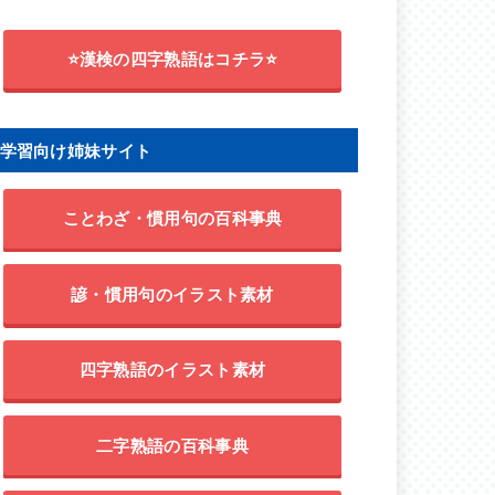
⭐漢検の四字熟語はコチラ⭐
学習向け姉妹サイト
ことわざ・慣用句の百科事典
諺・慣用句のイラスト素材
四字熟語のイラスト素材
二字熟語の百科事典