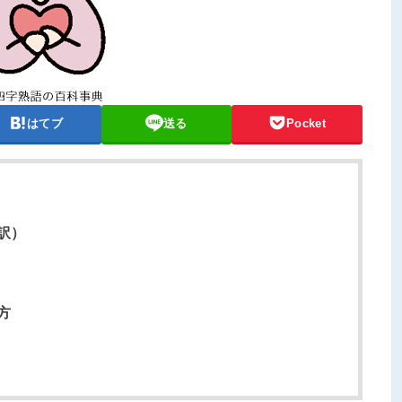
はてブ
送る
Pocket
訳）
方