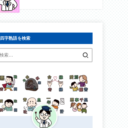
四字熟語を検索
検
索: