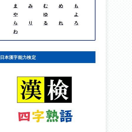
ま
み
む
め
も
や
ゆ
よ
ら
り
る
れ
ろ
わ
日本漢字能力検定