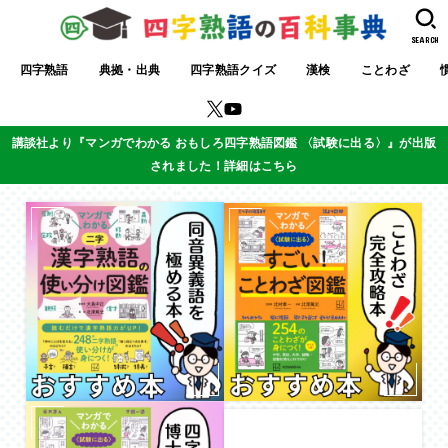
SEARCH
四字熟語
典拠・出典
四字熟語クイズ
漢検
ことわざ
講談社より『マンガでわかる おもしろ四字熟語図鑑 〈試験に出る〉』が出版
されました！詳細はこちら