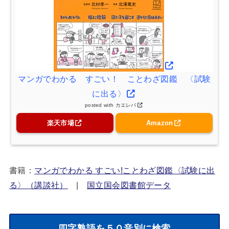
マンガでわかる すごい！ ことわざ図鑑 〈試験
に出る〉
posted with
カエレバ
楽天市場
Amazon
書籍：
マンガでわかる すごい!ことわざ図鑑〈試験に出
る〉（講談社）
|
国立国会図書館データ
四字熟語を５０音別に検索