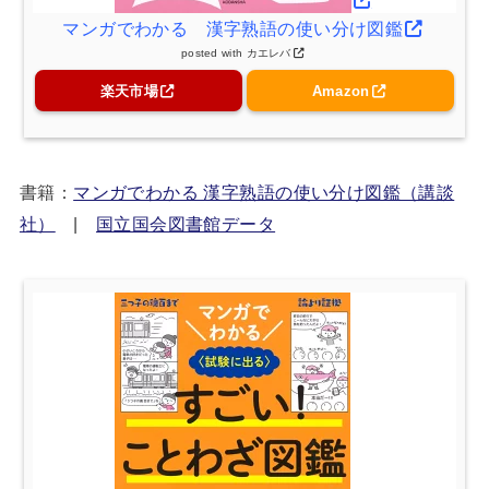
マンガでわかる 漢字熟語の使い分け図鑑
posted with
カエレバ
楽天市場
Amazon
書籍：
マンガでわかる 漢字熟語の使い分け図鑑（講談
社）
|
国立国会図書館データ