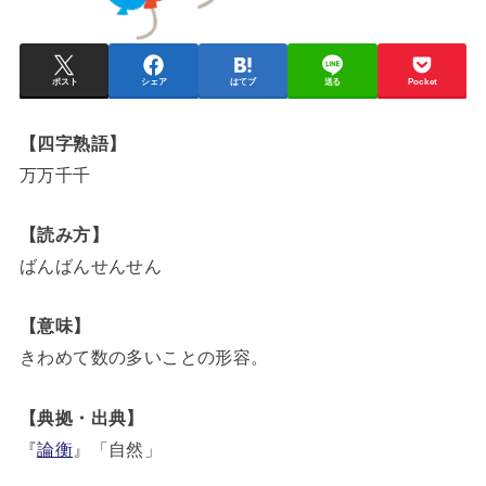
ポスト
シェア
はてブ
送る
Pocket
【四字熟語】
万万千千
【読み方】
ばんばんせんせん
【意味】
きわめて数の多いことの形容。
【典拠・出典】
『
論衡
』「自然」