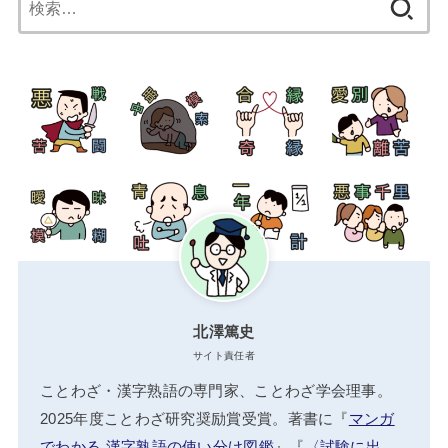
索:
北澤篤史
サイト責任者
ことわざ・漢字熟語の専門家、ことわざ学会理事。
2025年度ことわざ研究奨励賞受賞。著書に『
マンガ
でわかる 漢字熟語の使い分け図鑑
』『
〈試験に出