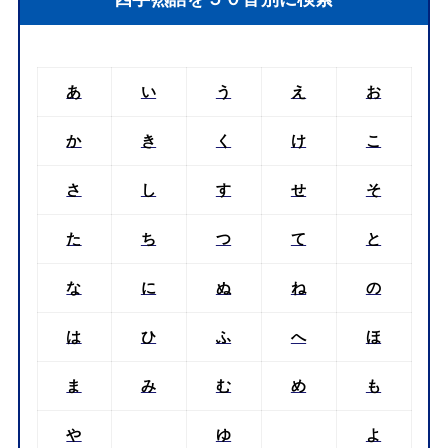
あ
い
う
え
お
か
き
く
け
こ
さ
し
す
せ
そ
た
ち
つ
て
と
な
に
ぬ
ね
の
は
ひ
ふ
へ
ほ
ま
み
む
め
も
や
ゆ
よ