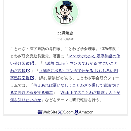
北澤篤史
サイト責任者
ことわざ・漢字熟語の専門家、ことわざ学会理事。2025年度こ
とわざ研究奨励賞受賞。著書に『
マンガでわかる 漢字熟語の使
い分け図鑑
』『
〈試験に出る〉マンガでわかる すごいこと
わざ図鑑
』『
〈試験に出る〉マンガでわかる おもしろい四
字熟語図鑑
』(共に講談社)がある。ことわざ学会研究フォー
ラムでは、「
備えあれば憂いなし：ことわざを通して意識づけ
る災害時の命を守る知恵
」「
WEB上でのことわざ探求：人々が
何を知りたいのか
」などをテーマに研究報告を行う。