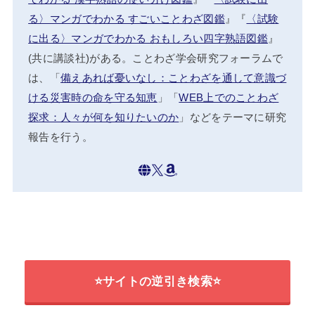
る〉マンガでわかる すごいことわざ図鑑
』『
〈試験
に出る〉マンガでわかる おもしろい四字熟語図鑑
』
(共に講談社)がある。ことわざ学会研究フォーラムで
は、「
備えあれば憂いなし：ことわざを通して意識づ
ける災害時の命を守る知恵
」「
WEB上でのことわざ
探求：人々が何を知りたいのか
」などをテーマに研究
報告を行う。
⭐サイトの逆引き検索⭐