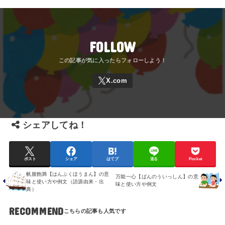
FOLLOW
シェアしてね！
ポスト
シェア
はてブ
送る
Pocket
帆腹飽満【はんぷくほうまん】の意
万能一心【ばんのういっしん】の意
味と使い方や例文（語源由来・出
味と使い方や例文
典）
RECOMMEND