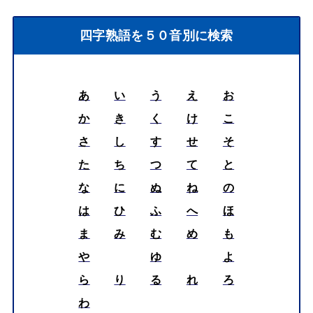
四字熟語を５０音別に検索
あ
い
う
え
お
か
き
く
け
こ
さ
し
す
せ
そ
た
ち
つ
て
と
な
に
ぬ
ね
の
は
ひ
ふ
へ
ほ
ま
み
む
め
も
や
ゆ
よ
ら
り
る
れ
ろ
わ