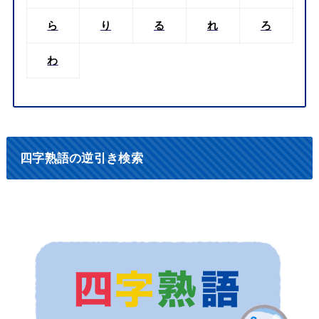
ら
り
る
れ
ろ
わ
四字熟語の逆引き検索