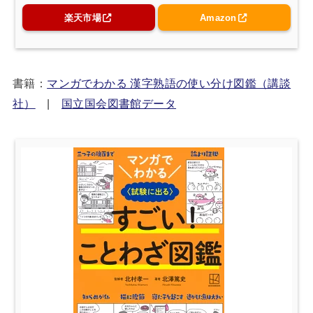
楽天市場
Amazon
書籍：
マンガでわかる 漢字熟語の使い分け図鑑（講談
社）
|
国立国会図書館データ