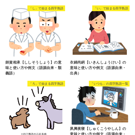
「し」で始まる四字熟語
「い」で始まる四字熟語
師資相承【ししそうしょう】の意
衣錦尚絅【いきんしょうけい】の
味と使い方や例文（語源由来・類
意味と使い方や例文（語源由来・
義語）
出典）
「ろ」で始まる四字熟語
「いつも」の四字熟語一覧
夙興夜寝【しゅくこうやしん】の
意味と使い方や例文（語源由来・