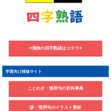
⭐漢検の四字熟語はコチラ⭐
学習向け姉妹サイト
ことわざ・慣用句の百科事典
諺・慣用句のイラスト素材