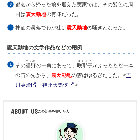
都会から帰った娘を迎えた実家では、その髪色に周
囲は
震天動地
の有様だった。
株価の暴落でわが社は
震天動地
の騒ぎとなった。
震天動地の文学作品などの用例
すその
さくやこ
その
裾野
の一角にあって、
咲耶子
がふったただ一本
の笛の先から、
震天動地
の雲はゆるぎだした。<
吉
川英治
・
神州天馬侠
>
ABOUT US