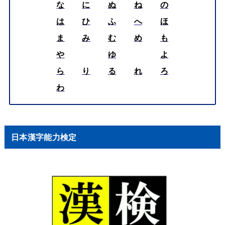
な
に
ぬ
ね
の
は
ひ
ふ
へ
ほ
ま
み
む
め
も
や
ゆ
よ
ら
り
る
れ
ろ
わ
日本漢字能力検定