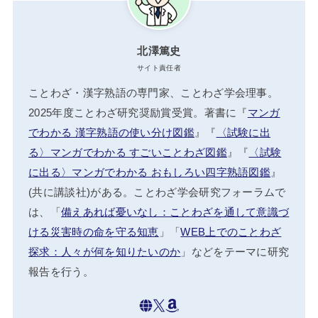
北澤篤史
サイト責任者
ことわざ・漢字熟語の専門家、ことわざ学会理事。
2025年度ことわざ研究奨励賞受賞。著書に『
マンガ
でわかる 漢字熟語の使い分け図鑑
』『
〈試験に出
る〉マンガでわかる すごいことわざ図鑑
』『
〈試験
に出る〉マンガでわかる おもしろい四字熟語図鑑
』
(共に講談社)がある。ことわざ学会研究フォーラムで
は、「
備えあれば憂いなし：ことわざを通して意識づ
ける災害時の命を守る知恵
」「
WEB上でのことわざ
探求：人々が何を知りたいのか
」などをテーマに研究
報告を行う。