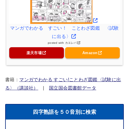
マンガでわかる すごい！ ことわざ図鑑 〈試験
に出る〉
posted with
カエレバ
楽天市場
Amazon
書籍：
マンガでわかる すごい!ことわざ図鑑〈試験に出
る〉（講談社）
|
国立国会図書館データ
四字熟語を５０音別に検索