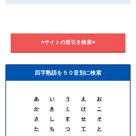
⭐サイトの逆引き検索⭐
四字熟語を５０音別に検索
あ
い
う
え
お
か
き
く
け
こ
さ
し
す
せ
そ
た
ち
つ
て
と