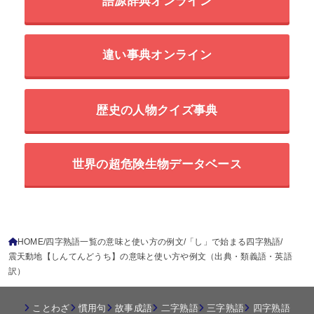
語源辞典オンライン
違い事典オンライン
歴史の人物クイズ事典
世界の超危険生物データベース
HOME
四字熟語一覧の意味と使い方の例文
「し」で始まる四字熟語
震天動地【しんてんどうち】の意味と使い方や例文（出典・類義語・英語
訳）
ことわざ
慣用句
故事成語
二字熟語
三字熟語
四字熟語