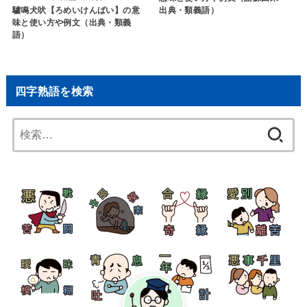
驢鳴犬吠【ろめいけんばい】の意
出典・類義語）
味と使い方や例文（出典・類義
語）
四字熟語を検索
検
索: