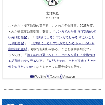
北澤篤史
サイト責任者
ことわざ・漢字熟語の専門家、ことわざ学会理事。2025年度こ
とわざ研究奨励賞受賞。著書に『
マンガでわかる 漢字熟語の使
い分け図鑑
』『
〈試験に出る〉マンガでわかる すごいこと
わざ図鑑
』『
〈試験に出る〉マンガでわかる おもしろい四
字熟語図鑑
』(共に講談社)がある。ことわざ学会研究フォー
ラムでは、「
備えあれば憂いなし：ことわざを通して意識づけ
る災害時の命を守る知恵
」「
WEB上でのことわざ探求：人々が
何を知りたいのか
」などをテーマに研究報告を行う。