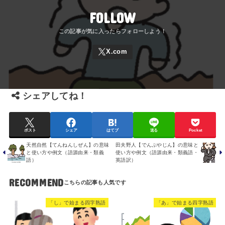
FOLLOW
シェアしてね！
ポスト
シェア
はてブ
送る
Pocket
天然自然【てんねんしぜん】の意味
田夫野人【でんぷやじん】の意味と
と使い方や例文（語源由来・類義
使い方や例文（語源由来・類義語・
語）
英語訳）
RECOMMEND
「し」で始まる四字熟語
「あ」で始まる四字熟語