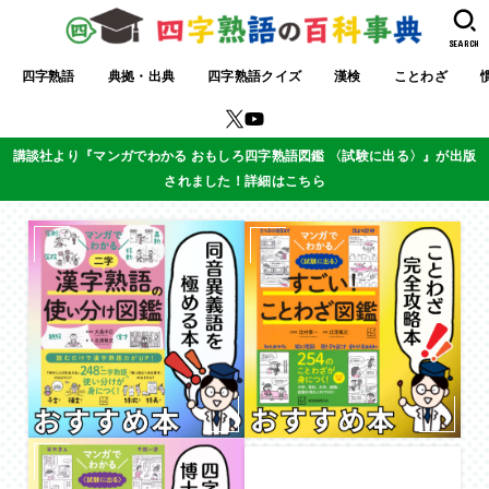
SEARCH
四字熟語
典拠・出典
四字熟語クイズ
漢検
ことわざ
講談社より『マンガでわかる おもしろ四字熟語図鑑 〈試験に出る〉』が出版
されました！詳細はこちら