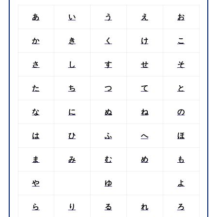
あ
い
う
え
お
か
き
く
け
こ
さ
し
す
せ
そ
た
ち
つ
て
と
な
に
ぬ
ね
の
は
ひ
ふ
へ
ほ
ま
み
む
め
も
や
ゆ
よ
ら
り
る
れ
ろ