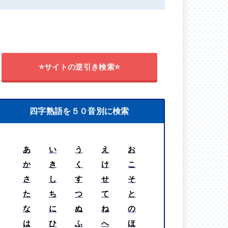
⭐サイトの逆引き検索⭐
四字熟語を５０音別に検索
あ
い
う
え
お
か
き
く
け
こ
さ
し
す
せ
そ
た
ち
つ
て
と
な
に
ぬ
ね
の
は
ひ
ふ
へ
ほ