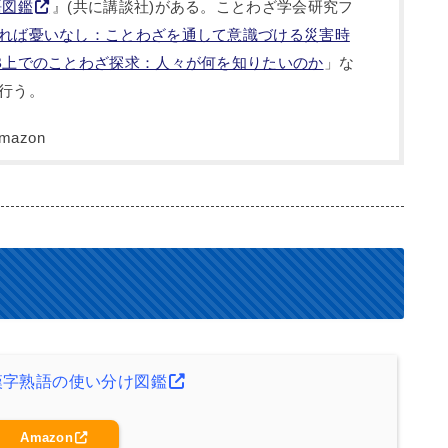
語図鑑
』(共に講談社)がある。ことわざ学会研究フ
れば憂いなし：ことわざを通して意識づける災害時
B上でのことわざ探求：人々が何を知りたいのか
」な
行う。
漢字熟語の使い分け図鑑
Amazon