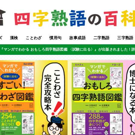
ズ
漢検
ことわざ
慣用句
故事成語
二字熟語
三字熟語
『マンガでわかる おもしろ四字熟語図鑑 〈試験に出る〉』が出版されました！