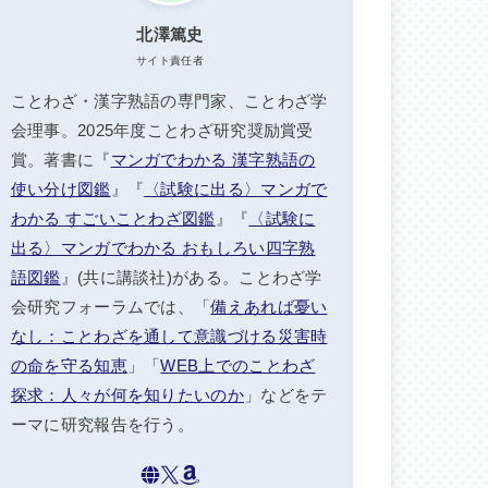
北澤篤史
サイト責任者
ことわざ・漢字熟語の専門家、ことわざ学
会理事。2025年度ことわざ研究奨励賞受
賞。著書に『
マンガでわかる 漢字熟語の
使い分け図鑑
』『
〈試験に出る〉マンガで
わかる すごいことわざ図鑑
』『
〈試験に
出る〉マンガでわかる おもしろい四字熟
語図鑑
』(共に講談社)がある。ことわざ学
会研究フォーラムでは、「
備えあれば憂い
なし：ことわざを通して意識づける災害時
の命を守る知恵
」「
WEB上でのことわざ
探求：人々が何を知りたいのか
」などをテ
ーマに研究報告を行う。