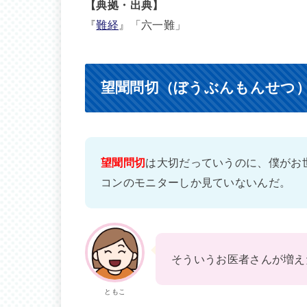
【典拠・出典】
『
難経
』「六一難」
望聞問切（ぼうぶんもんせつ
望聞問切
は大切だっていうのに、僕がお
コンのモニターしか見ていないんだ。
そういうお医者さんが増え
ともこ