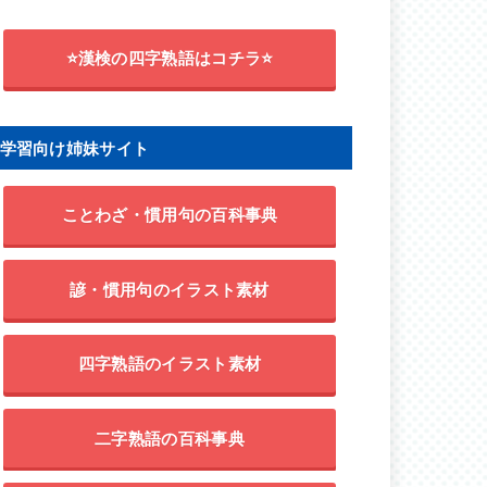
⭐漢検の四字熟語はコチラ⭐
学習向け姉妹サイト
ことわざ・慣用句の百科事典
諺・慣用句のイラスト素材
四字熟語のイラスト素材
二字熟語の百科事典