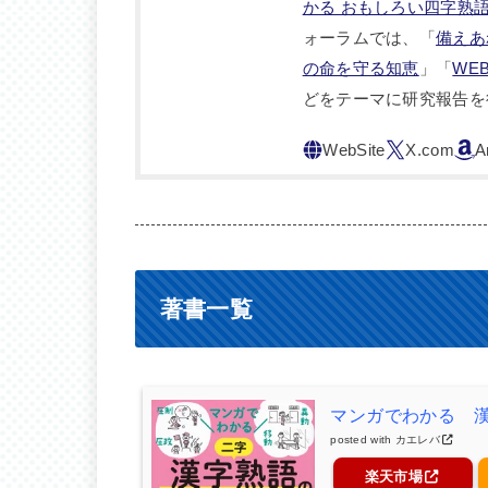
かる おもしろい四字熟
ォーラムでは、「
備えあ
の命を守る知恵
」「
WE
どをテーマに研究報告を
著書一覧
マンガでわかる 
posted with
カエレバ
楽天市場