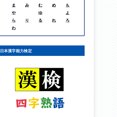
ま
み
む
め
も
や
ゆ
よ
ら
り
る
れ
ろ
わ
日本漢字能力検定