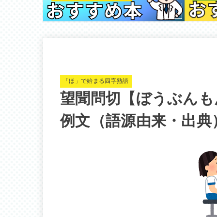
「ほ」で始まる四字熟語
望聞問切【ぼうぶんも
例文（語源由来・出典