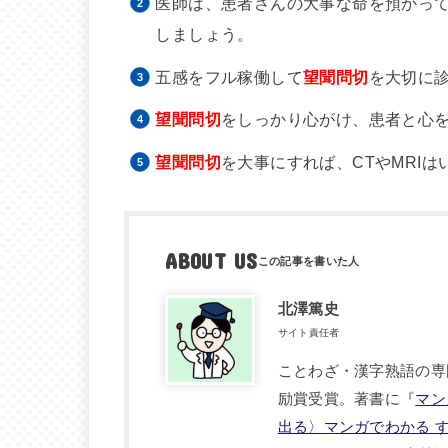
医師は、患者さんの大事な命を預かっ
しましょう。
五感をフル稼働して
望聞問切
を大切に
望聞問切
をしっかり心がけ、患者と心
望聞問切
を大事にすれば、CTやMRI
ABOUT US
北澤篤史
サイト責任者
ことわざ・漢字熟語の専
励賞受賞。著書に『
マン
出る〉マンガでわかる 