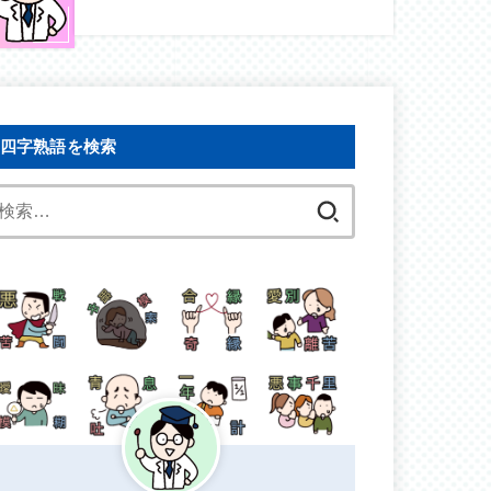
四字熟語を検索
検
索: