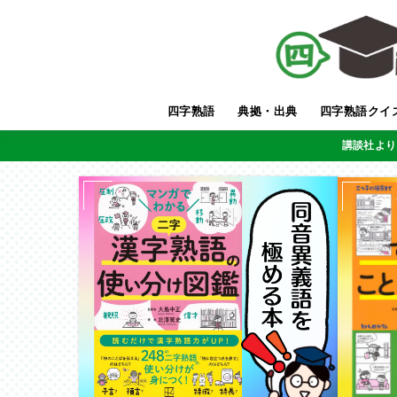
四字熟語
典拠・出典
四字熟語クイ
講談社より