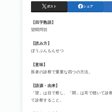
ポスト
シェア
【四字熟語】
望聞問切
【読み方】
ぼうぶんもんせつ
【意味】
医者の診察で重要な四つの方法。
【語源・由来】
「望」は目で察し、「聞」は耳で聴いて診
て診察すること。