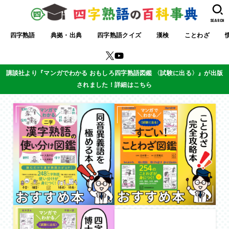
SEARCH
四字熟語
典拠・出典
四字熟語クイズ
漢検
ことわざ
講談社より『マンガでわかる おもしろ四字熟語図鑑 〈試験に出る〉』が出版
されました！詳細はこちら