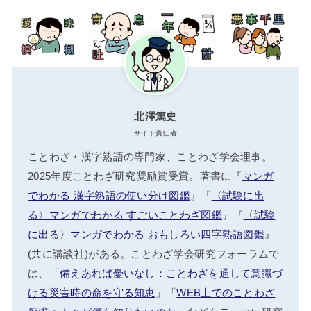
北澤篤史
サイト責任者
ことわざ・漢字熟語の専門家、ことわざ学会理事。
2025年度ことわざ研究奨励賞受賞。著書に『
マンガ
でわかる 漢字熟語の使い分け図鑑
』『
〈試験に出
る〉マンガでわかる すごいことわざ図鑑
』『
〈試験
に出る〉マンガでわかる おもしろい四字熟語図鑑
』
(共に講談社)がある。ことわざ学会研究フォーラムで
は、「
備えあれば憂いなし：ことわざを通して意識づ
ける災害時の命を守る知恵
」「
WEB上でのことわざ