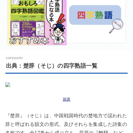
出典：楚辞（そじ）の四字熟語一覧
屈原
『楚辞』（そじ）は、中国戦国時代の楚地方で謡われた
辞と呼ばれる韻文の形式、及びそれらを集成した詩集の
名称です。全17巻から成り立ち、屈原の『離騒』など