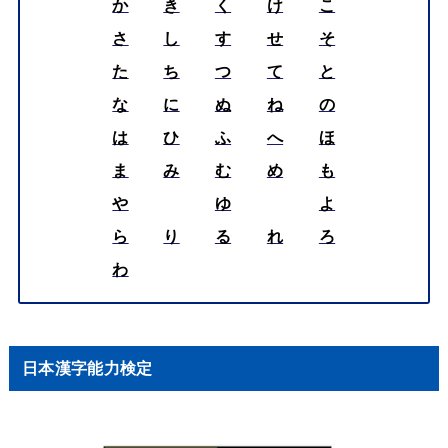
か
き
く
け
こ
さ
し
す
せ
そ
た
ち
つ
て
と
な
に
ぬ
ね
の
は
ひ
ふ
へ
ほ
ま
み
む
め
も
や
ゆ
よ
ら
り
る
れ
ろ
わ
日本漢字能力検定