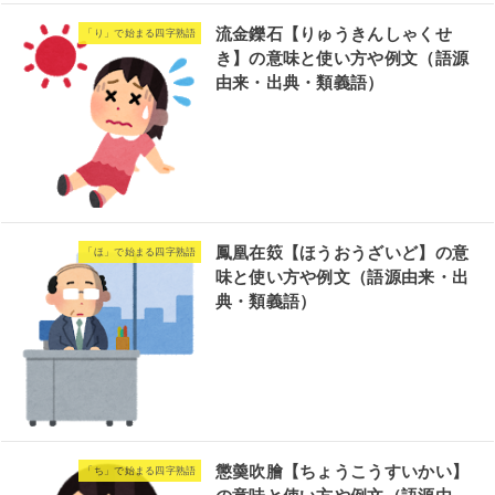
流金鑠石【りゅうきんしゃくせ
「り」で始まる四字熟語
き】の意味と使い方や例文（語源
由来・出典・類義語）
鳳凰在笯【ほうおうざいど】の意
「ほ」で始まる四字熟語
味と使い方や例文（語源由来・出
典・類義語）
懲羮吹膾【ちょうこうすいかい】
「ち」で始まる四字熟語