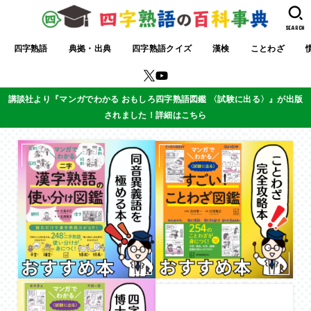
SEARCH
四字熟語
典拠・出典
四字熟語クイズ
漢検
ことわざ
講談社より『マンガでわかる おもしろ四字熟語図鑑 〈試験に出る〉』が出版
されました！詳細はこちら