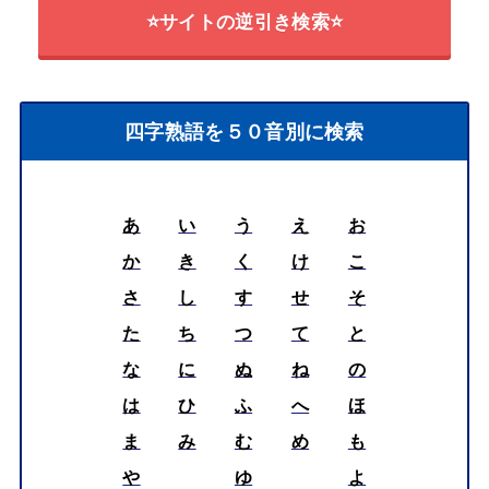
⭐サイトの逆引き検索⭐
四字熟語を５０音別に検索
あ
い
う
え
お
か
き
く
け
こ
さ
し
す
せ
そ
た
ち
つ
て
と
な
に
ぬ
ね
の
は
ひ
ふ
へ
ほ
ま
み
む
め
も
や
ゆ
よ