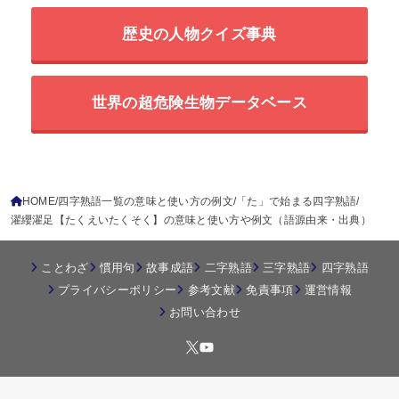
歴史の人物クイズ事典
世界の超危険生物データベース
HOME
四字熟語一覧の意味と使い方の例文
「た」で始まる四字熟語
濯纓濯足【たくえいたくそく】の意味と使い方や例文（語源由来・出典）
ことわざ
慣用句
故事成語
二字熟語
三字熟語
四字熟語
プライバシーポリシー
参考文献
免責事項
運営情報
お問い合わせ
© 2026
四字熟語の百科事典
All Rights Reserved.