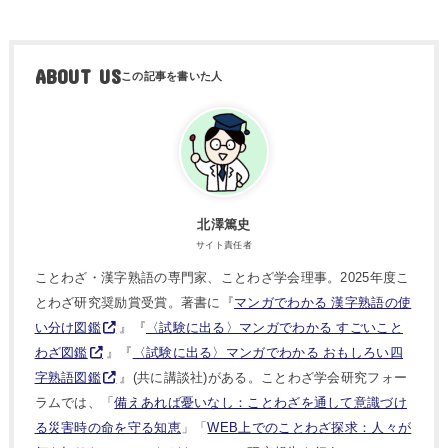
ABOUT US
北澤篤史
サイト責任者
ことわざ・漢字熟語の専門家、ことわざ学会理事。2025年度こ
とわざ研究奨励賞受賞。著書に『
マンガでわかる 漢字熟語の使
い分け図鑑
』『
〈試験に出る〉マンガでわかる すごいこと
わざ図鑑
』『
〈試験に出る〉マンガでわかる おもしろい四
字熟語図鑑
』(共に講談社)がある。ことわざ学会研究フォー
ラムでは、「
備えあれば憂いなし：ことわざを通して意識づけ
る災害時の命を守る知恵
」「
WEB上でのことわざ探求：人々が