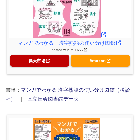
マンガでわかる 漢字熟語の使い分け図鑑
posted with
カエレバ
楽天市場
Amazon
書籍：
マンガでわかる 漢字熟語の使い分け図鑑（講談
社）
|
国立国会図書館データ