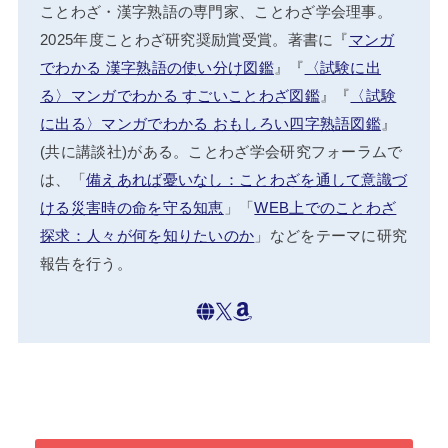
ことわざ・漢字熟語の専門家、ことわざ学会理事。
2025年度ことわざ研究奨励賞受賞。著書に『
マンガ
でわかる 漢字熟語の使い分け図鑑
』『
〈試験に出
る〉マンガでわかる すごいことわざ図鑑
』『
〈試験
に出る〉マンガでわかる おもしろい四字熟語図鑑
』
(共に講談社)がある。ことわざ学会研究フォーラムで
は、「
備えあれば憂いなし：ことわざを通して意識づ
ける災害時の命を守る知恵
」「
WEB上でのことわざ
探求：人々が何を知りたいのか
」などをテーマに研究
報告を行う。