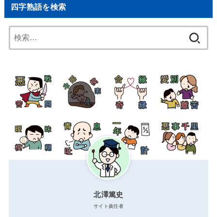
四字熟語を検索
検
索:
北澤篤史
サイト責任者