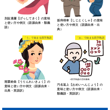
刖趾適屨【げっしてきく】の意味
舐痔得車【しじとくしゃ】の意味
と使い方や例文（語源由来・類義
と使い方や例文（語源由来・出
語）
典）
「う」で始まる四字熟語
「お」で始まる四字熟語
雨霖鈴曲【うりんれいきょく】の
汚名返上【おめいへんじょう】の
意味と使い方や例文（語源由来・
意味と使い方や例文（語源由来・
出典・英語訳）
類義語・英語訳）