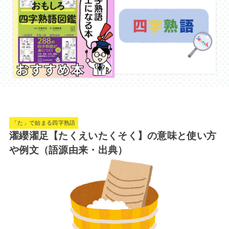
「た」で始まる四字熟語
濯纓濯足【たくえいたくそく】の意味と使い方
や例文（語源由来・出典）