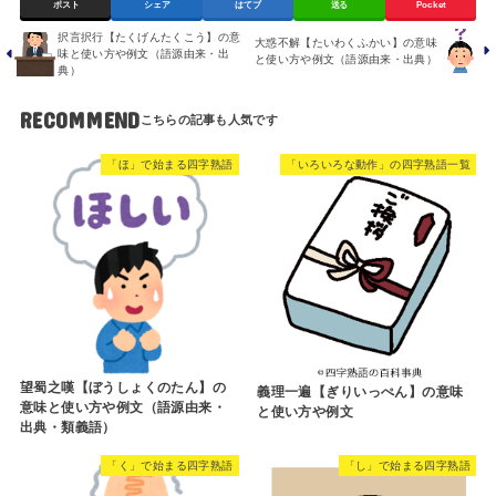
ポスト
シェア
はてブ
送る
Pocket
択言択行【たくげんたくこう】の意
大惑不解【たいわくふかい】の意味
味と使い方や例文（語源由来・出
と使い方や例文（語源由来・出典）
典）
RECOMMEND
「ほ」で始まる四字熟語
「いろいろな動作」の四字熟語一覧
望蜀之嘆【ぼうしょくのたん】の
義理一遍【ぎりいっぺん】の意味
意味と使い方や例文（語源由来・
と使い方や例文
出典・類義語）
「く」で始まる四字熟語
「し」で始まる四字熟語