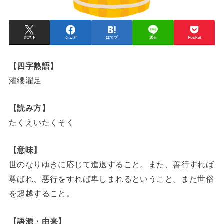
ポスト
シェア
はてブ
送る
Pocket
【四字熟語】
濯纓濯足
【読み方】
たくえいたくそく
【意味】
世のなりゆきに応じて進退すること。また、善行すれば
尊ばれ、悪行をすれば卑しまれるということ。また世俗
を超越すること。
【語源・由来】