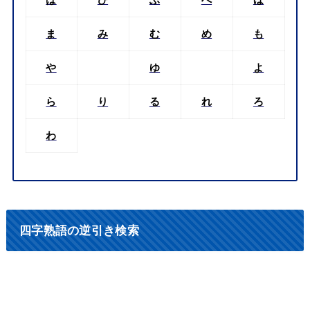
は
ひ
ふ
へ
ほ
ま
み
む
め
も
や
ゆ
よ
ら
り
る
れ
ろ
わ
四字熟語の逆引き検索