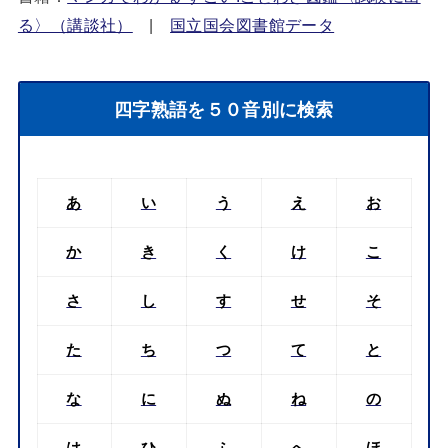
る〉（講談社）
|
国立国会図書館データ
四字熟語を５０音別に検索
あ
い
う
え
お
か
き
く
け
こ
さ
し
す
せ
そ
た
ち
つ
て
と
な
に
ぬ
ね
の