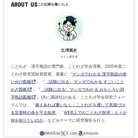
ABOUT US
北澤篤史
サイト責任者
ことわざ・漢字熟語の専門家、ことわざ学会理事。2025年度こ
とわざ研究奨励賞受賞。著書に『
マンガでわかる 漢字熟語の使
い分け図鑑
』『
〈試験に出る〉マンガでわかる すごいこと
わざ図鑑
』『
〈試験に出る〉マンガでわかる おもしろい四
字熟語図鑑
』(共に講談社)がある。ことわざ学会研究フォー
ラムでは、「
備えあれば憂いなし：ことわざを通して意識づけ
る災害時の命を守る知恵
」「
WEB上でのことわざ探求：人々が
何を知りたいのか
」などをテーマに研究報告を行う。