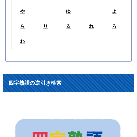
や
ゆ
よ
ら
り
る
れ
ろ
わ
四字熟語の逆引き検索