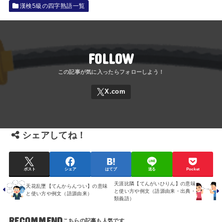
漢検5級の四字熟語一覧
FOLLOW
シェアしてね！
ポスト
シェア
はてブ
送る
Pocket
天涯比隣【てんがいひりん】の意味
天花乱墜【てんからんつい】の意味
と使い方や例文（語源由来・出典・
と使い方や例文（語源由来）
類義語）
RECOMMEND