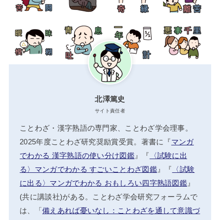
北澤篤史
サイト責任者
ことわざ・漢字熟語の専門家、ことわざ学会理事。
2025年度ことわざ研究奨励賞受賞。著書に『
マンガ
でわかる 漢字熟語の使い分け図鑑
』『
〈試験に出
る〉マンガでわかる すごいことわざ図鑑
』『
〈試験
に出る〉マンガでわかる おもしろい四字熟語図鑑
』
(共に講談社)がある。ことわざ学会研究フォーラムで
は、「
備えあれば憂いなし：ことわざを通して意識づ