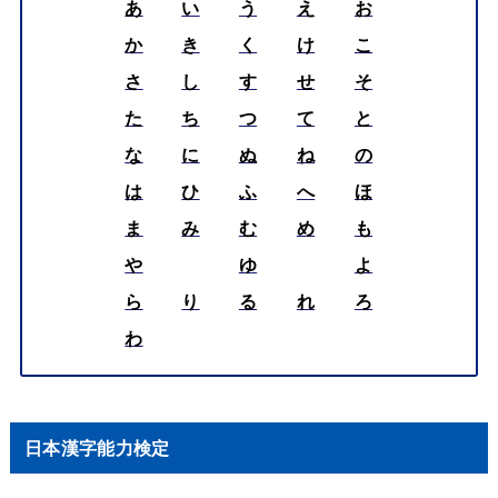
あ
い
う
え
お
か
き
く
け
こ
さ
し
す
せ
そ
た
ち
つ
て
と
な
に
ぬ
ね
の
は
ひ
ふ
へ
ほ
ま
み
む
め
も
や
ゆ
よ
ら
り
る
れ
ろ
わ
日本漢字能力検定