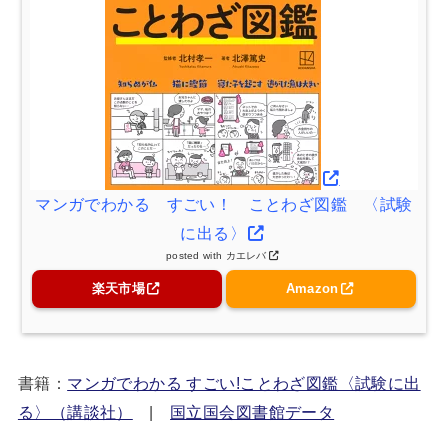
マンガでわかる すごい！ ことわざ図鑑 〈試験
に出る〉
posted with
カエレバ
楽天市場
Amazon
書籍：
マンガでわかる すごい!ことわざ図鑑〈試験に出
る〉（講談社）
|
国立国会図書館データ