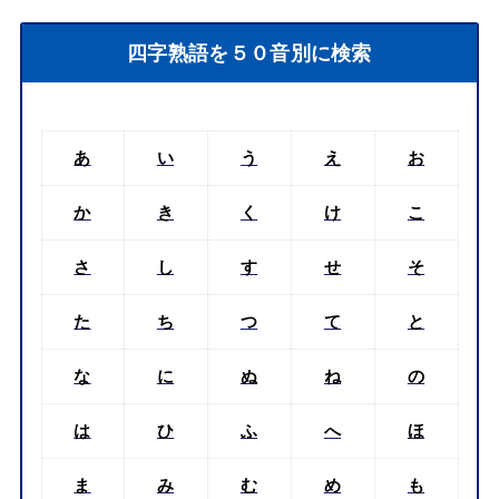
四字熟語を５０音別に検索
あ
い
う
え
お
か
き
く
け
こ
さ
し
す
せ
そ
た
ち
つ
て
と
な
に
ぬ
ね
の
は
ひ
ふ
へ
ほ
ま
み
む
め
も