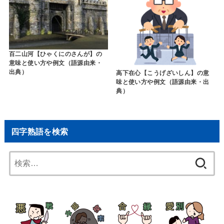
百二山河【ひゃくにのさんが】の
意味と使い方や例文（語源由来・
出典）
高下在心【こうげざいしん】の意
味と使い方や例文（語源由来・出
典）
四字熟語を検索
検
索: