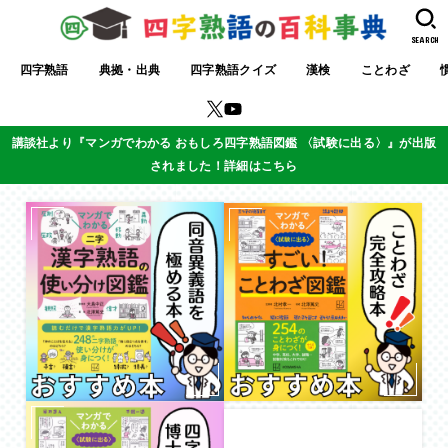
SEARCH
四字熟語
典拠・出典
四字熟語クイズ
漢検
ことわざ
講談社より『マンガでわかる おもしろ四字熟語図鑑 〈試験に出る〉』が出版
されました！詳細はこちら