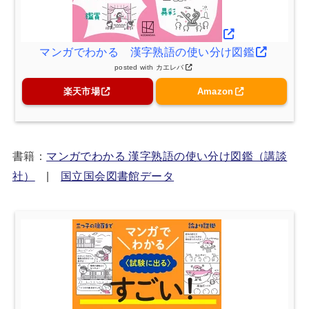
マンガでわかる 漢字熟語の使い分け図鑑
posted with
カエレバ
楽天市場
Amazon
書籍：
マンガでわかる 漢字熟語の使い分け図鑑（講談
社）
|
国立国会図書館データ