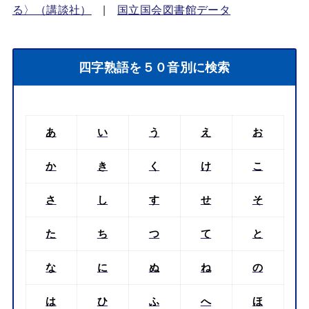
る〉（講談社）
|
国立国会図書館データ
四字熟語を５０音別に検索
あ
い
う
え
お
か
き
く
け
こ
さ
し
す
せ
そ
た
ち
つ
て
と
な
に
ぬ
ね
の
は
ひ
ふ
へ
ほ