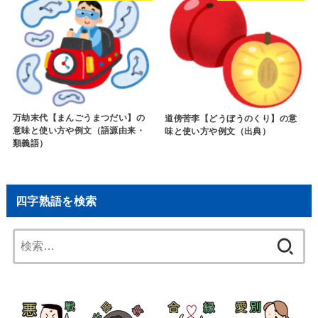
万劫末代【まんごうまつだい】の
道傍苦李【どうぼうのくり】の意
意味と使い方や例文（語源由来・
味と使い方や例文（出典）
類義語）
四字熟語を検索
検
索: