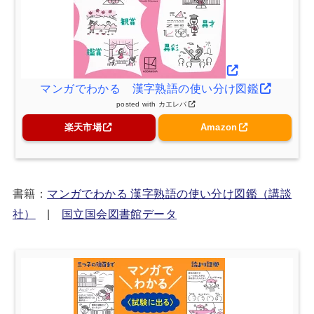
マンガでわかる 漢字熟語の使い分け図鑑
posted with
カエレバ
楽天市場
Amazon
書籍：
マンガでわかる 漢字熟語の使い分け図鑑（講談
社）
|
国立国会図書館データ