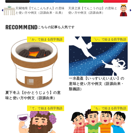
天閫地垠【てんこんちぎん】の意味
天潢之派【てんこうのは】の意味と
と使い方や例文（語源由来・出典）
使い方や例文（語源由来）
RECOMMEND
「か」で始まる四字熟語
「い」で始まる四字熟語
一水盈盈【いっすいえいえい】の
意味と使い方や例文（語源由来・
類義語）
夏下冬上【かかとうじょう】の意
味と使い方や例文（語源由来）
「て」で始まる四字熟語
「ち」で始まる四字熟語