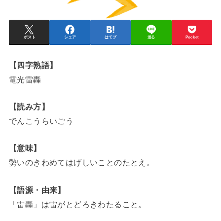
ポスト
シェア
はてブ
送る
Pocket
【四字熟語】
電光雷轟
【読み方】
でんこうらいごう
【意味】
勢いのきわめてはげしいことのたとえ。
【語源・由来】
「雷轟」は雷がとどろきわたること。