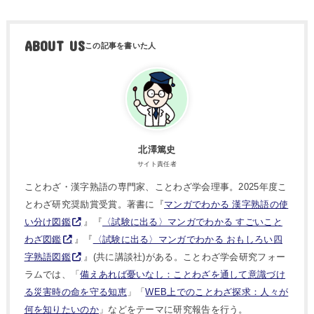
ABOUT US
北澤篤史
サイト責任者
ことわざ・漢字熟語の専門家、ことわざ学会理事。2025年度こ
とわざ研究奨励賞受賞。著書に『
マンガでわかる 漢字熟語の使
い分け図鑑
』『
〈試験に出る〉マンガでわかる すごいこと
わざ図鑑
』『
〈試験に出る〉マンガでわかる おもしろい四
字熟語図鑑
』(共に講談社)がある。ことわざ学会研究フォー
ラムでは、「
備えあれば憂いなし：ことわざを通して意識づけ
る災害時の命を守る知恵
」「
WEB上でのことわざ探求：人々が
何を知りたいのか
」などをテーマに研究報告を行う。