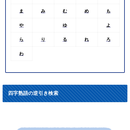
ま
み
む
め
も
や
ゆ
よ
ら
り
る
れ
ろ
わ
四字熟語の逆引き検索