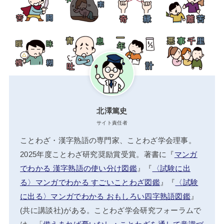
北澤篤史
サイト責任者
ことわざ・漢字熟語の専門家、ことわざ学会理事。
2025年度ことわざ研究奨励賞受賞。著書に『
マンガ
でわかる 漢字熟語の使い分け図鑑
』『
〈試験に出
る〉マンガでわかる すごいことわざ図鑑
』『
〈試験
に出る〉マンガでわかる おもしろい四字熟語図鑑
』
(共に講談社)がある。ことわざ学会研究フォーラムで