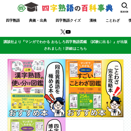
SEARCH
四字熟語
典拠・出典
四字熟語クイズ
漢検
ことわざ
講談社より『マンガでわかる おもしろ四字熟語図鑑 〈試験に出る〉』が出版
されました！詳細はこちら