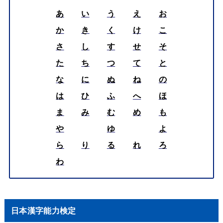
あ
い
う
え
お
か
き
く
け
こ
さ
し
す
せ
そ
た
ち
つ
て
と
な
に
ぬ
ね
の
は
ひ
ふ
へ
ほ
ま
み
む
め
も
や
ゆ
よ
ら
り
る
れ
ろ
わ
日本漢字能力検定