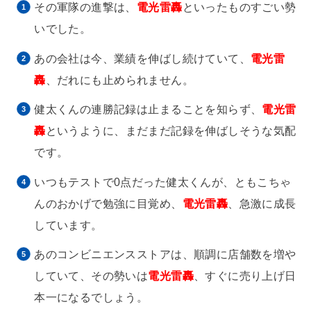
その軍隊の進撃は、
電光雷轟
といったものすごい勢
いでした。
あの会社は今、業績を伸ばし続けていて、
電光雷
轟
、だれにも止められません。
健太くんの連勝記録は止まることを知らず、
電光雷
轟
というように、まだまだ記録を伸ばしそうな気配
です。
いつもテストで0点だった健太くんが、ともこちゃ
んのおかげで勉強に目覚め、
電光雷轟
、急激に成長
しています。
あのコンビニエンスストアは、順調に店舗数を増や
していて、その勢いは
電光雷轟
、すぐに売り上げ日
本一になるでしょう。