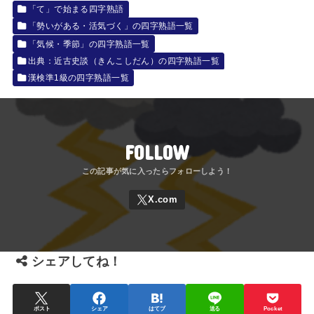
「て」で始まる四字熟語
「勢いがある・活気づく」の四字熟語一覧
「気候・季節」の四字熟語一覧
出典：近古史談（きんこしだん）の四字熟語一覧
漢検準1級の四字熟語一覧
FOLLOW
シェアしてね！
ポスト
シェア
はてブ
送る
Pocket