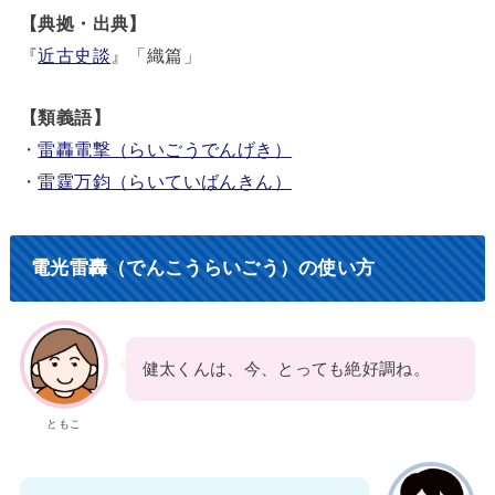
【典拠・出典】
『
近古史談
』「織篇」
【類義語】
・
雷轟電撃（らいごうでんげき）
・
雷霆万鈞（らいていばんきん）
電光雷轟（でんこうらいごう）の使い方
健太くんは、今、とっても絶好調ね。
ともこ