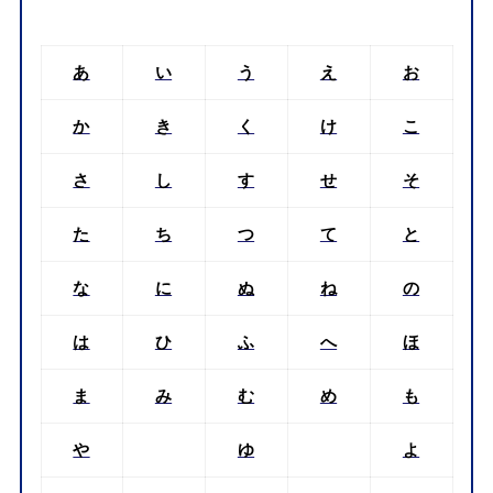
あ
い
う
え
お
か
き
く
け
こ
さ
し
す
せ
そ
た
ち
つ
て
と
な
に
ぬ
ね
の
は
ひ
ふ
へ
ほ
ま
み
む
め
も
や
ゆ
よ