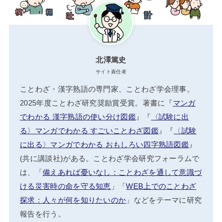
北澤篤史
サイト責任者
ことわざ・漢字熟語の専門家、ことわざ学会理事。
2025年度ことわざ研究奨励賞受賞。著書に『
マンガ
でわかる 漢字熟語の使い分け図鑑
』『
〈試験に出
る〉マンガでわかる すごいことわざ図鑑
』『
〈試験
に出る〉マンガでわかる おもしろい四字熟語図鑑
』
(共に講談社)がある。ことわざ学会研究フォーラムで
は、「
備えあれば憂いなし：ことわざを通して意識づ
ける災害時の命を守る知恵
」「
WEB上でのことわざ
探求：人々が何を知りたいのか
」などをテーマに研究
報告を行う。