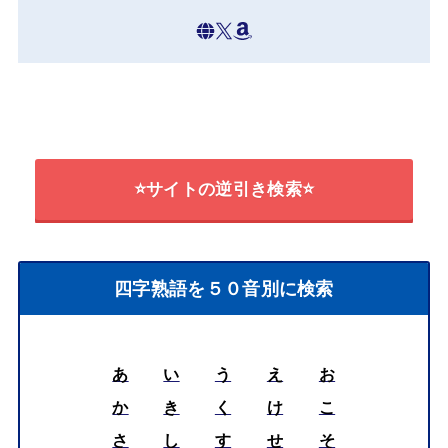
⭐サイトの逆引き検索⭐
四字熟語を５０音別に検索
あ
い
う
え
お
か
き
く
け
こ
さ
し
す
せ
そ