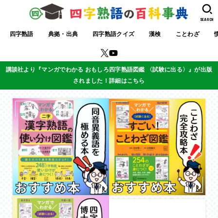
SEARCH
四字熟語
典拠・出典
四字熟語クイズ
漢検
ことわざ
講談社より『マンガでわかる おもしろ四字熟語図鑑 〈試験に出る〉』が出版
されました！詳細はこちら