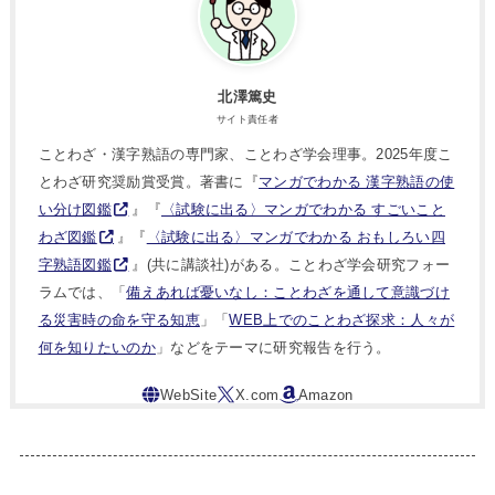
北澤篤史
サイト責任者
ことわざ・漢字熟語の専門家、ことわざ学会理事。2025年度こ
とわざ研究奨励賞受賞。著書に『
マンガでわかる 漢字熟語の使
い分け図鑑
』『
〈試験に出る〉マンガでわかる すごいこと
わざ図鑑
』『
〈試験に出る〉マンガでわかる おもしろい四
字熟語図鑑
』(共に講談社)がある。ことわざ学会研究フォー
ラムでは、「
備えあれば憂いなし：ことわざを通して意識づけ
る災害時の命を守る知恵
」「
WEB上でのことわざ探求：人々が
何を知りたいのか
」などをテーマに研究報告を行う。