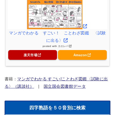
マンガでわかる すごい！ ことわざ図鑑 〈試験
に出る〉
posted with
カエレバ
楽天市場
Amazon
書籍：
マンガでわかる すごい!ことわざ図鑑〈試験に出
る〉（講談社）
|
国立国会図書館データ
四字熟語を５０音別に検索