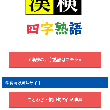
⭐漢検の四字熟語はコチラ⭐
学習向け姉妹サイト
ことわざ・慣用句の百科事典