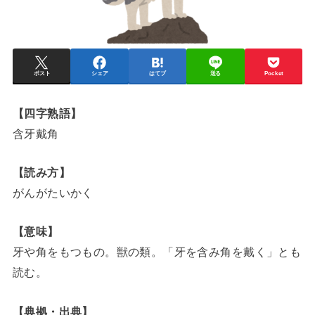
ポスト
シェア
はてブ
送る
Pocket
【四字熟語】
含牙戴角
【読み方】
がんがたいかく
【意味】
牙や角をもつもの。獣の類。「牙を含み角を戴く」とも
読む。
【典拠・出典】