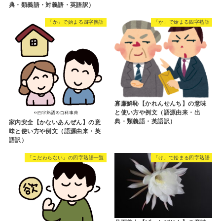
典・類義語・対義語・英語訳）
「か」で始まる四字熟語
「か」で始まる四字熟語
寡廉鮮恥【かれんせんち】の意味
と使い方や例文（語源由来・出
典・類義語・英語訳）
家内安全【かないあんぜん】の意
味と使い方や例文（語源由来・英
語訳）
「こだわらない」の四字熟語一覧
「け」で始まる四字熟語