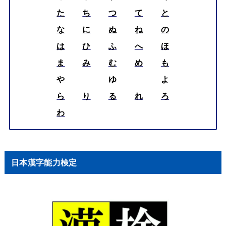
た
ち
つ
て
と
な
に
ぬ
ね
の
は
ひ
ふ
へ
ほ
ま
み
む
め
も
や
ゆ
よ
ら
り
る
れ
ろ
わ
日本漢字能力検定