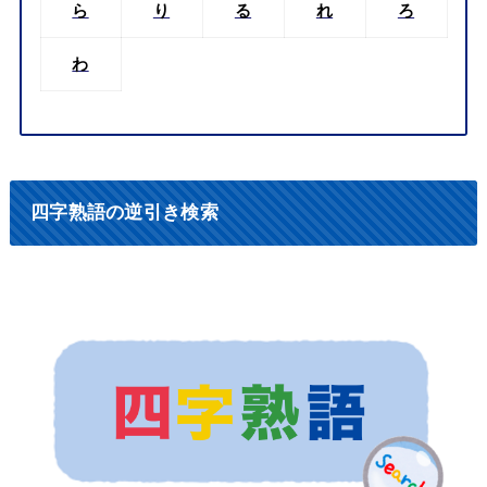
ら
り
る
れ
ろ
わ
四字熟語の逆引き検索