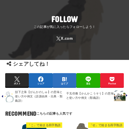
FOLLOW
シェアしてね！
ポスト
シェア
はてブ
送る
Pocket
頷下之珠【がんかのしゅ】の意味と
干戈倥偬【かんかこうそう】の意味
使い方や例文（語源由来・出典・類
と使い方や例文（類義語）
義語）
RECOMMEND
「こ」で始まる四字熟語
「せ」で始まる四字熟語