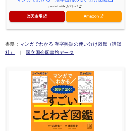
posted with
カエレバ
楽天市場
Amazon
書籍：
マンガでわかる 漢字熟語の使い分け図鑑（講談
社）
|
国立国会図書館データ