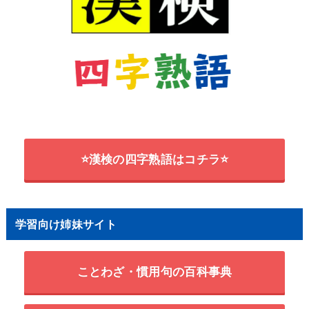
⭐漢検の四字熟語はコチラ⭐
学習向け姉妹サイト
ことわざ・慣用句の百科事典