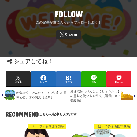
FOLLOW
シェアしてね！
ポスト
シェア
はてブ
送る
Pocket
見性成仏【けんしょうじょうぶつ】
乾端坤倪【けんたんこんげい】の意
の意味と使い方や例文（語源由来・
味と使い方や例文（出典）
類義語）
RECOMMEND
「ち」で始まる四字熟語
「は」で始まる四字熟語