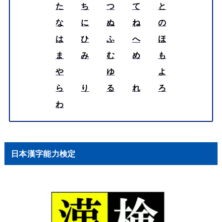
た
ち
つ
て
と
な
に
ぬ
ね
の
は
ひ
ふ
へ
ほ
ま
み
む
め
も
や
ゆ
よ
ら
り
る
れ
ろ
わ
日本漢字能力検定