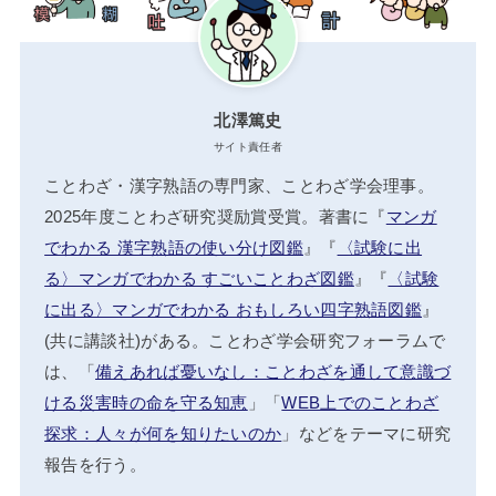
北澤篤史
サイト責任者
ことわざ・漢字熟語の専門家、ことわざ学会理事。
2025年度ことわざ研究奨励賞受賞。著書に『
マンガ
でわかる 漢字熟語の使い分け図鑑
』『
〈試験に出
る〉マンガでわかる すごいことわざ図鑑
』『
〈試験
に出る〉マンガでわかる おもしろい四字熟語図鑑
』
(共に講談社)がある。ことわざ学会研究フォーラムで
は、「
備えあれば憂いなし：ことわざを通して意識づ
ける災害時の命を守る知恵
」「
WEB上でのことわざ
探求：人々が何を知りたいのか
」などをテーマに研究
報告を行う。