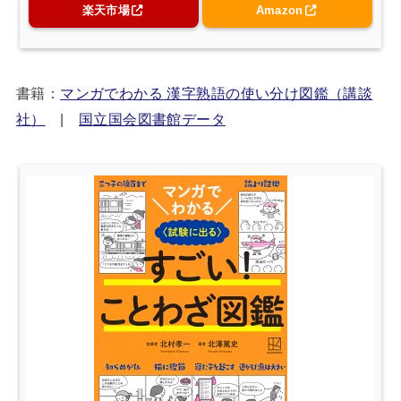
楽天市場
Amazon
書籍：
マンガでわかる 漢字熟語の使い分け図鑑（講談
社）
|
国立国会図書館データ