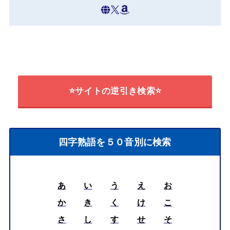
⭐サイトの逆引き検索⭐
四字熟語を５０音別に検索
あ
い
う
え
お
か
き
く
け
こ
さ
し
す
せ
そ