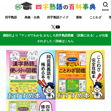
SEARCH
四字熟語
典拠・出典
四字熟語クイズ
漢検
ことわざ
講談社より『マンガでわかる おもしろ四字熟語図鑑 〈試験に出る〉』が出版
されました！詳細はこちら