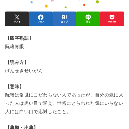
ポスト
シェア
はてブ
送る
Pocket
【四字熟語】
阮籍青眼
【読み方】
げんせきせいがん
【意味】
阮籍は俗世にこだわらない人であったが、自分の気に入
った人は黒い目で迎え、世俗にとらわれた気にいらない
人には白い目で応対したこと。
【典拠・出典】