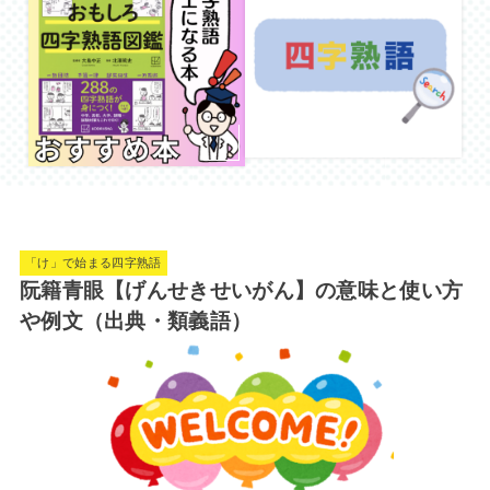
「け」で始まる四字熟語
阮籍青眼【げんせきせいがん】の意味と使い方
や例文（出典・類義語）