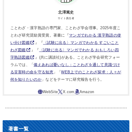
北澤篤史
サイト責任者
ことわざ・漢字熟語の専門家、ことわざ学会理事。2025年度こ
とわざ研究奨励賞受賞。著書に『
マンガでわかる 漢字熟語の使
い分け図鑑
』『
〈試験に出る〉マンガでわかる すごいこと
わざ図鑑
』『
〈試験に出る〉マンガでわかる おもしろい四
字熟語図鑑
』(共に講談社)がある。ことわざ学会研究フォー
ラムでは、「
備えあれば憂いなし：ことわざを通して意識づけ
る災害時の命を守る知恵
」「
WEB上でのことわざ探求：人々が
何を知りたいのか
」などをテーマに研究報告を行う。
著書一覧