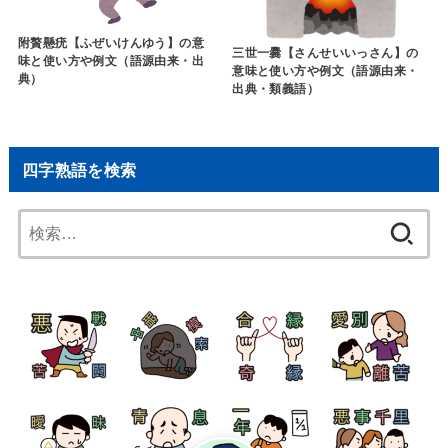
附贅懸疣【ふぜいけんゆう】の意
三世一爨【さんせいいっさん】の
味と使い方や例文（語源由来・出
意味と使い方や例文（語源由来・
典）
出典・類義語）
四字熟語を検索
検
索: