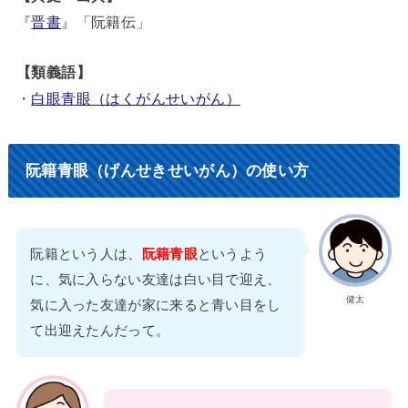
『
晋書
』「阮籍伝」
【類義語】
・
白眼青眼（はくがんせいがん）
阮籍青眼（げんせきせいがん）の使い方
阮籍という人は、
阮籍青眼
というよう
に、気に入らない友達は白い目で迎え、
健太
気に入った友達が家に来ると青い目をし
て出迎えたんだって。