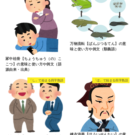
万物流転【ばんぶつるてん】の意
味と使い方や例文（類義語）
冢中枯骨【ちょうちゅう（の）こ
こつ】の意味と使い方や例文（語
源由来・出典）
「し」で始まる四字熟語
「ほ」で始まる四字熟語
縫衣浅帯【ほういせんたい】の意