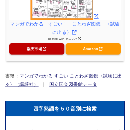
マンガでわかる すごい！ ことわざ図鑑 〈試験
に出る〉
posted with
カエレバ
楽天市場
Amazon
書籍：
マンガでわかる すごい!ことわざ図鑑〈試験に出
る〉（講談社）
|
国立国会図書館データ
四字熟語を５０音別に検索