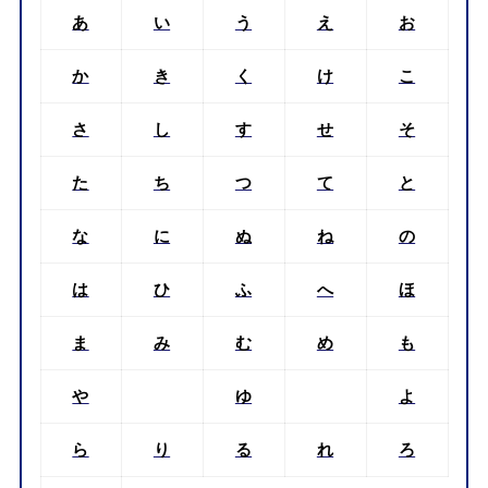
あ
い
う
え
お
か
き
く
け
こ
さ
し
す
せ
そ
た
ち
つ
て
と
な
に
ぬ
ね
の
は
ひ
ふ
へ
ほ
ま
み
む
め
も
や
ゆ
よ
ら
り
る
れ
ろ