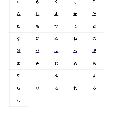
か
き
く
け
こ
さ
し
す
せ
そ
た
ち
つ
て
と
な
に
ぬ
ね
の
は
ひ
ふ
へ
ほ
ま
み
む
め
も
や
ゆ
よ
ら
り
る
れ
ろ
わ