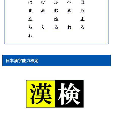
は
ひ
ふ
へ
ほ
ま
み
む
め
も
や
ゆ
よ
ら
り
る
れ
ろ
わ
日本漢字能力検定