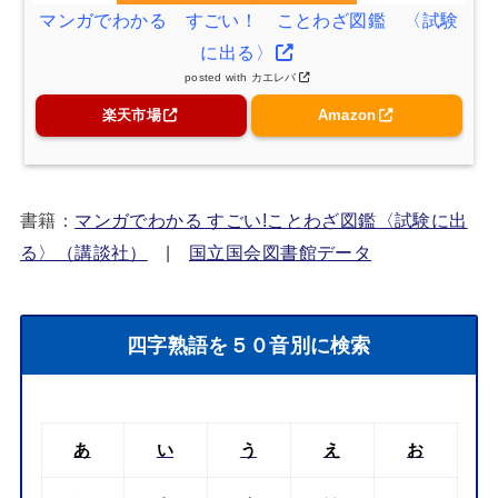
マンガでわかる すごい！ ことわざ図鑑 〈試験
に出る〉
posted with
カエレバ
楽天市場
Amazon
書籍：
マンガでわかる すごい!ことわざ図鑑〈試験に出
る〉（講談社）
|
国立国会図書館データ
四字熟語を５０音別に検索
あ
い
う
え
お