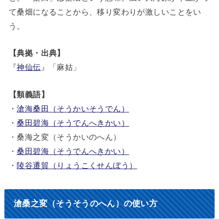
て桑畑になることから、移り変わりが激しいことをい
う。
【典拠・出典】
『
神仙伝
』「麻姑」
【類義語】
・
滄海桑田（そうかいそうでん）
・
桑田碧海（そうでんへきかい）
・桑海之変（そうかいのへん）
・
桑田碧海（そうでんへきかい）
・
陵谷遷貿（りょうこくせんぼう）
滄桑之変（そうそうのへん）の使い方