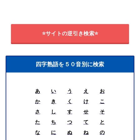
⭐サイトの逆引き検索⭐
四字熟語を５０音別に検索
あ
い
う
え
お
か
き
く
け
こ
さ
し
す
せ
そ
た
ち
つ
て
と
な
に
ぬ
ね
の