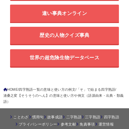
違い事典オンライン
歴史の人物クイズ事典
世界の超危険生物データベース
HOME
四字熟語一覧の意味と使い方の例文
「そ」で始まる四字熟語
滄桑之変【そうそうのへん】の意味と使い方や例文（語源由来・出典・類義
語）
ことわざ
慣用句
故事成語
二字熟語
三字熟語
四字熟語
プライバシーポリシー
参考文献
免責事項
運営情報