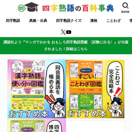
SEARCH
四字熟語
典拠・出典
四字熟語クイズ
漢検
ことわざ
講談社より『マンガでわかる おもしろ四字熟語図鑑 〈試験に出る〉』が出版
されました！詳細はこちら