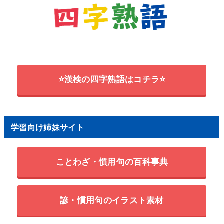
⭐漢検の四字熟語はコチラ⭐
学習向け姉妹サイト
ことわざ・慣用句の百科事典
諺・慣用句のイラスト素材