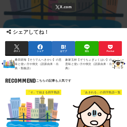
シェアしてね！
ポスト
シェア
はてブ
送る
Pocket
桑田碧海【そうでんへきかい】の意
象箸玉杯【ぞうちょぎょくはい】の
味と使い方や例文（語源由来・出
意味と使い方や例文（語源由来・出
典・類義語）
典）
RECOMMEND
「そ」で始まる四字熟語
「あきれる」の四字熟語一覧