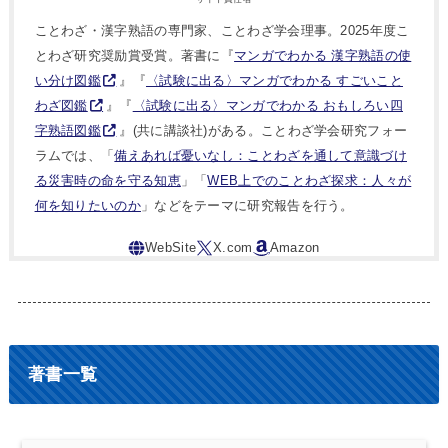
ことわざ・漢字熟語の専門家、ことわざ学会理事。2025年度こ
とわざ研究奨励賞受賞。著書に『
マンガでわかる 漢字熟語の使
い分け図鑑
』『
〈試験に出る〉マンガでわかる すごいこと
わざ図鑑
』『
〈試験に出る〉マンガでわかる おもしろい四
字熟語図鑑
』(共に講談社)がある。ことわざ学会研究フォー
ラムでは、「
備えあれば憂いなし：ことわざを通して意識づけ
る災害時の命を守る知恵
」「
WEB上でのことわざ探求：人々が
何を知りたいのか
」などをテーマに研究報告を行う。
著書一覧