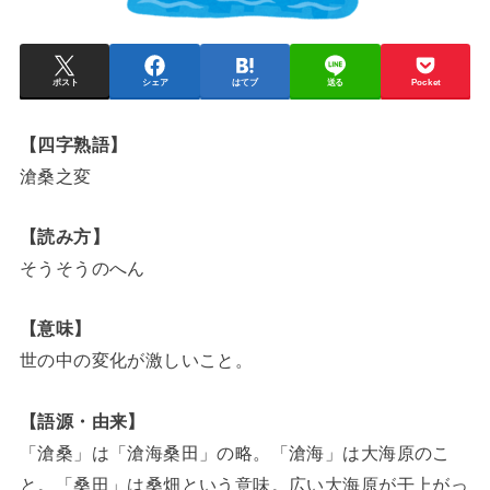
ポスト
シェア
はてブ
送る
Pocket
【四字熟語】
滄桑之変
【読み方】
そうそうのへん
【意味】
世の中の変化が激しいこと。
【語源・由来】
「滄桑」は「滄海桑田」の略。「滄海」は大海原のこ
と。「桑田」は桑畑という意味。広い大海原が干上がっ