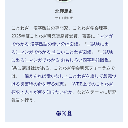
北澤篤史
サイト責任者
ことわざ・漢字熟語の専門家、ことわざ学会理事。
2025年度ことわざ研究奨励賞受賞。著書に『
マンガ
でわかる 漢字熟語の使い分け図鑑
』『
〈試験に出
る〉マンガでわかる すごいことわざ図鑑
』『
〈試験
に出る〉マンガでわかる おもしろい四字熟語図鑑
』
(共に講談社)がある。ことわざ学会研究フォーラムで
は、「
備えあれば憂いなし：ことわざを通して意識づ
ける災害時の命を守る知恵
」「
WEB上でのことわざ
探求：人々が何を知りたいのか
」などをテーマに研究
報告を行う。