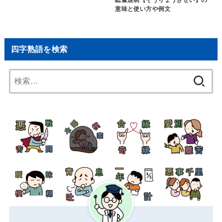
総量規制【そうりょうきせい】の
意味と使い方や例文
四字熟語を検索
検
索: