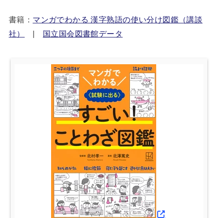
書籍：
マンガでわかる 漢字熟語の使い分け図鑑（講談
社）
|
国立国会図書館データ