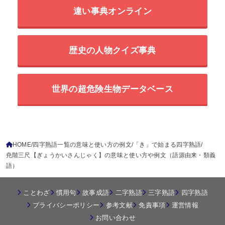
違い事典オンライン
歴史の人物クイズ事典
世界の超危険生物データベース
HOME
四字熟語一覧の意味と使い方の例文
「き」で始まる四字熟語
尭階三尺【ぎょうかいさんじゃく】の意味と使い方や例文（語源由来・類義
語）
ことわざ
慣用句
故事成語
二字熟語
三字熟語
四字熟語
プライバシーポリシー
参考文献
免責事項
運営情報
お問い合わせ