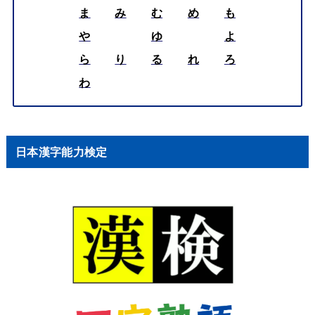
ま
み
む
め
も
や
ゆ
よ
ら
り
る
れ
ろ
わ
日本漢字能力検定