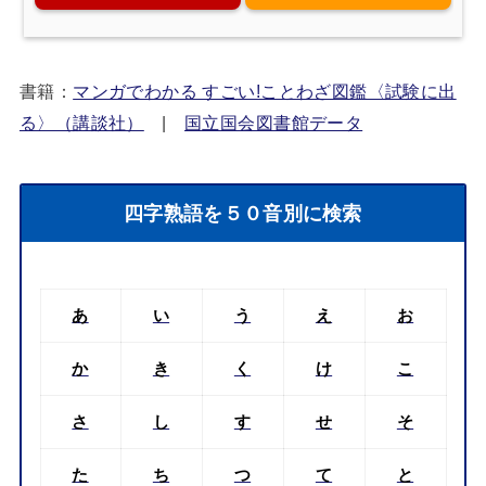
書籍：
マンガでわかる すごい!ことわざ図鑑〈試験に出
る〉（講談社）
|
国立国会図書館データ
四字熟語を５０音別に検索
あ
い
う
え
お
か
き
く
け
こ
さ
し
す
せ
そ
た
ち
つ
て
と