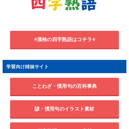
⭐漢検の四字熟語はコチラ⭐
学習向け姉妹サイト
ことわざ・慣用句の百科事典
諺・慣用句のイラスト素材