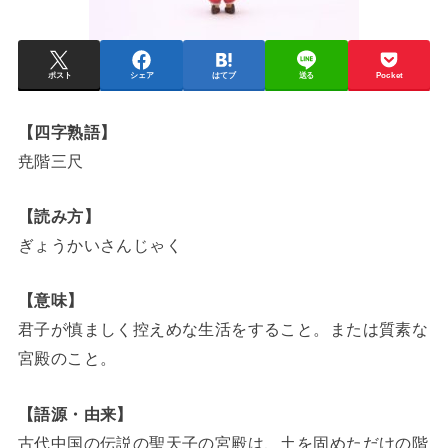
ポスト
シェア
はてブ
送る
Pocket
【四字熟語】
尭階三尺
【読み方】
ぎょうかいさんじゃく
【意味】
君子が慎ましく控えめな生活をすること。または質素な
宮殿のこと。
【語源・由来】
古代中国の伝説の聖天子の宮殿は、土を固めただけの階