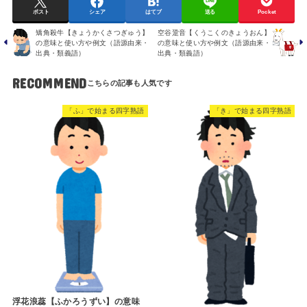
ポスト
シェア
はてブ
送る
Pocket
矯角殺牛【きょうかくさつぎゅう】
空谷跫音【くうこくのきょうおん】
の意味と使い方や例文（語源由来・
の意味と使い方や例文（語源由来・
出典・類義語）
出典・類義語）
RECOMMEND
「ふ」で始まる四字熟語
「き」で始まる四字熟語
浮花浪蕊【ふかろうずい】の意味