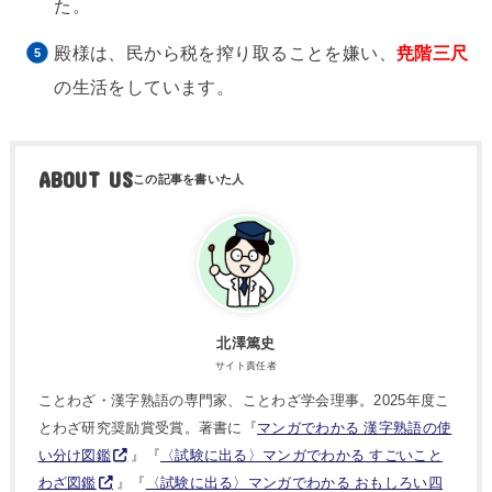
た。
殿様は、民から税を搾り取ることを嫌い、
尭階三尺
の生活をしています。
ABOUT US
北澤篤史
サイト責任者
ことわざ・漢字熟語の専門家、ことわざ学会理事。2025年度こ
とわざ研究奨励賞受賞。著書に『
マンガでわかる 漢字熟語の使
い分け図鑑
』『
〈試験に出る〉マンガでわかる すごいこと
わざ図鑑
』『
〈試験に出る〉マンガでわかる おもしろい四