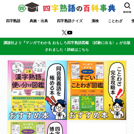
SEARCH
四字熟語
典拠・出典
四字熟語クイズ
漢検
ことわざ
講談社より『マンガでわかる おもしろ四字熟語図鑑 〈試験に出る〉』が出版
されました！詳細はこちら