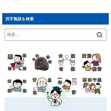
四字熟語を検索
検
索: