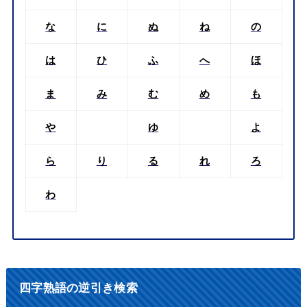
な
に
ぬ
ね
の
は
ひ
ふ
へ
ほ
ま
み
む
め
も
や
ゆ
よ
ら
り
る
れ
ろ
わ
四字熟語の逆引き検索