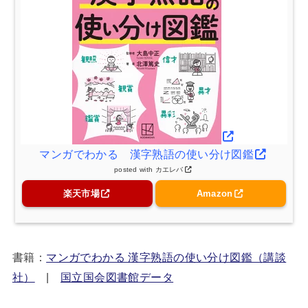
マンガでわかる 漢字熟語の使い分け図鑑
posted with
カエレバ
楽天市場
Amazon
書籍：
マンガでわかる 漢字熟語の使い分け図鑑（講談
社）
|
国立国会図書館データ