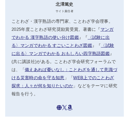
北澤篤史
サイト責任者
ことわざ・漢字熟語の専門家、ことわざ学会理事。
2025年度ことわざ研究奨励賞受賞。著書に『
マンガ
でわかる 漢字熟語の使い分け図鑑
』『
〈試験に出
る〉マンガでわかる すごいことわざ図鑑
』『
〈試験
に出る〉マンガでわかる おもしろい四字熟語図鑑
』
(共に講談社)がある。ことわざ学会研究フォーラムで
は、「
備えあれば憂いなし：ことわざを通して意識づ
ける災害時の命を守る知恵
」「
WEB上でのことわざ
探求：人々が何を知りたいのか
」などをテーマに研究
報告を行う。