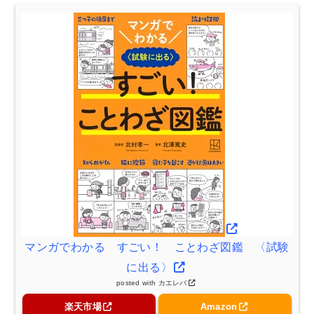
マンガでわかる すごい！ ことわざ図鑑 〈試験
に出る〉
posted with
カエレバ
楽天市場
Amazon