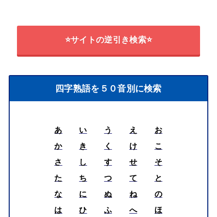
⭐サイトの逆引き検索⭐
四字熟語を５０音別に検索
あ
い
う
え
お
か
き
く
け
こ
さ
し
す
せ
そ
た
ち
つ
て
と
な
に
ぬ
ね
の
は
ひ
ふ
へ
ほ