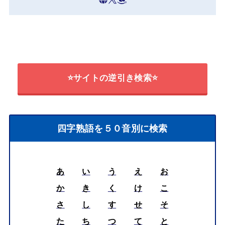
⭐サイトの逆引き検索⭐
四字熟語を５０音別に検索
あ
い
う
え
お
か
き
く
け
こ
さ
し
す
せ
そ
た
ち
つ
て
と