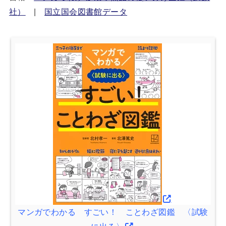
社）
|
国立国会図書館データ
マンガでわかる すごい！ ことわざ図鑑 〈試験