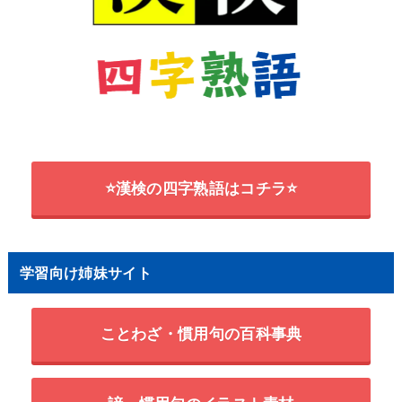
⭐漢検の四字熟語はコチラ⭐
学習向け姉妹サイト
ことわざ・慣用句の百科事典