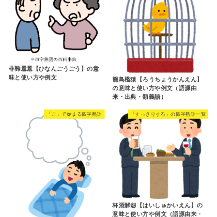
非難囂囂【ひなんごうごう】の意
味と使い方や例文
籠鳥檻猿【ろうちょうかんえん】
の意味と使い方や例文（語源由
来・出典・類義語）
「こ」で始まる四字熟語
「すっきりする」の四字熟語一覧
杯酒解怨【はいしゅかいえん】の
意味と使い方や例文（語源由来・