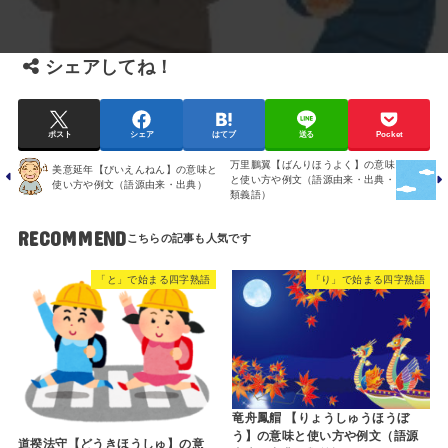
シェアしてね！
ポスト
シェア
はてブ
送る
Pocket
万里鵬翼【ばんりほうよく】の意味
美意延年【びいえんねん】の意味と
と使い方や例文（語源由来・出典・
使い方や例文（語源由来・出典）
類義語）
RECOMMEND
「と」で始まる四字熟語
「り」で始まる四字熟語
竜舟鳳艒 【りょうしゅうほうぼ
う】の意味と使い方や例文（語源
道揆法守【どうきほうしゅ】の意