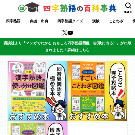
SEARCH
四字熟語
典拠・出典
四字熟語クイズ
漢検
ことわざ
講談社より『マンガでわかる おもしろ四字熟語図鑑 〈試験に出る〉』が出版
されました！詳細はこちら