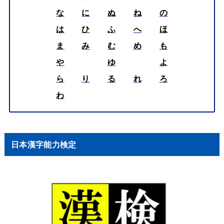
な
に
ぬ
ね
の
は
ひ
ふ
へ
ほ
ま
み
む
め
も
や
ゆ
よ
ら
り
る
れ
ろ
わ
日本漢字能力検定