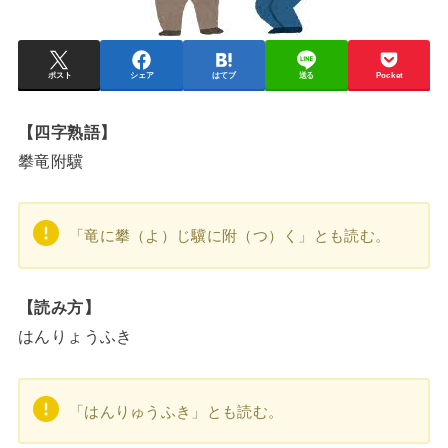
ポスト
シェア
はてブ
送る
Pocket
【四字熟語】
攀竜附驥
「竜に攀（よ）じ驥に附（つ）く」とも読む。
【読み方】
はんりょうふき
「はんりゅうふき」とも読む。