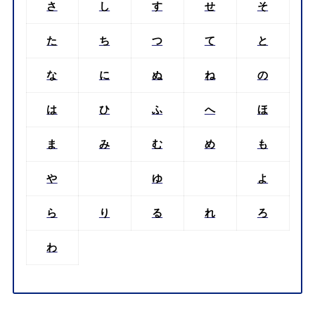
さ
し
す
せ
そ
た
ち
つ
て
と
な
に
ぬ
ね
の
は
ひ
ふ
へ
ほ
ま
み
む
め
も
や
ゆ
よ
ら
り
る
れ
ろ
わ