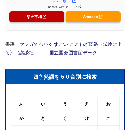
に出る〉
posted with
カエレバ
楽天市場
Amazon
書籍：
マンガでわかる すごい!ことわざ図鑑〈試験に出
る〉（講談社）
|
国立国会図書館データ
四字熟語を５０音別に検索
あ
い
う
え
お
か
き
く
け
こ