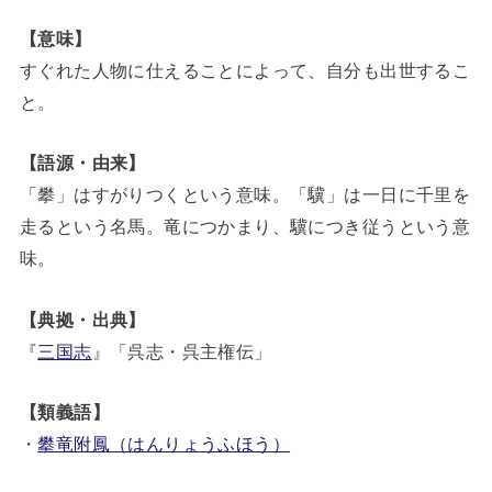
【意味】
すぐれた人物に仕えることによって、自分も出世するこ
と。
【語源・由来】
「攀」はすがりつくという意味。「驥」は一日に千里を
走るという名馬。竜につかまり、驥につき従うという意
味。
【典拠・出典】
『
三国志
』「呉志・呉主権伝」
【類義語】
・
攀竜附鳳（はんりょうふほう）