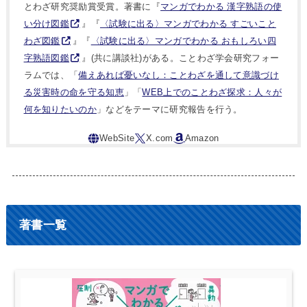
とわざ研究奨励賞受賞。著書に『
マンガでわかる 漢字熟語の使
い分け図鑑
』『
〈試験に出る〉マンガでわかる すごいこと
わざ図鑑
』『
〈試験に出る〉マンガでわかる おもしろい四
字熟語図鑑
』(共に講談社)がある。ことわざ学会研究フォー
ラムでは、「
備えあれば憂いなし：ことわざを通して意識づけ
る災害時の命を守る知恵
」「
WEB上でのことわざ探求：人々が
何を知りたいのか
」などをテーマに研究報告を行う。
著書一覧