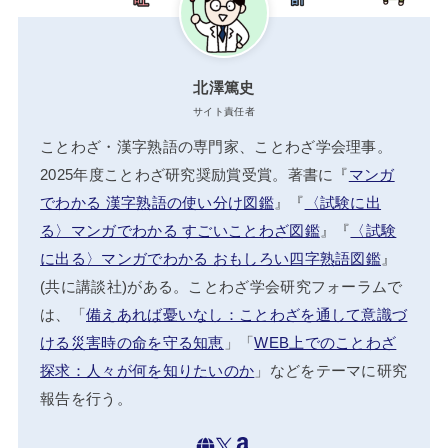
北澤篤史
サイト責任者
ことわざ・漢字熟語の専門家、ことわざ学会理事。
2025年度ことわざ研究奨励賞受賞。著書に『
マンガ
でわかる 漢字熟語の使い分け図鑑
』『
〈試験に出
る〉マンガでわかる すごいことわざ図鑑
』『
〈試験
に出る〉マンガでわかる おもしろい四字熟語図鑑
』
(共に講談社)がある。ことわざ学会研究フォーラムで
は、「
備えあれば憂いなし：ことわざを通して意識づ
ける災害時の命を守る知恵
」「
WEB上でのことわざ
探求：人々が何を知りたいのか
」などをテーマに研究
報告を行う。