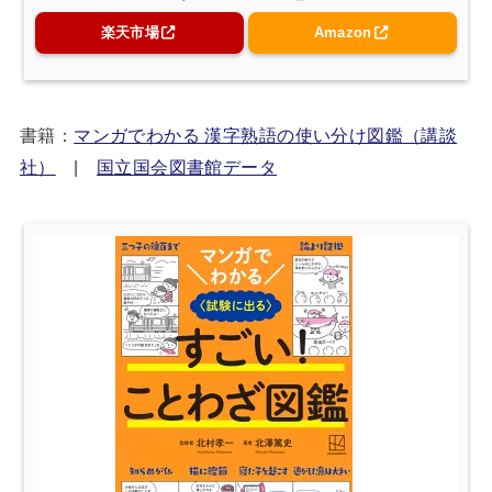
楽天市場
Amazon
書籍：
マンガでわかる 漢字熟語の使い分け図鑑（講談
社）
|
国立国会図書館データ