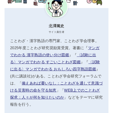
北澤篤史
サイト責任者
ことわざ・漢字熟語の専門家、ことわざ学会理事。
2025年度ことわざ研究奨励賞受賞。著書に『
マンガ
でわかる 漢字熟語の使い分け図鑑
』『
〈試験に出
る〉マンガでわかる すごいことわざ図鑑
』『
〈試験
に出る〉マンガでわかる おもしろい四字熟語図鑑
』
(共に講談社)がある。ことわざ学会研究フォーラムで
は、「
備えあれば憂いなし：ことわざを通して意識づ
ける災害時の命を守る知恵
」「
WEB上でのことわざ
探求：人々が何を知りたいのか
」などをテーマに研究
報告を行う。