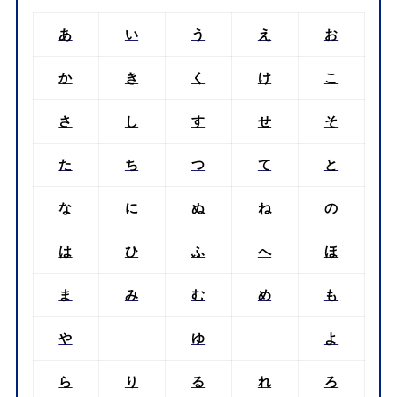
あ
い
う
え
お
か
き
く
け
こ
さ
し
す
せ
そ
た
ち
つ
て
と
な
に
ぬ
ね
の
は
ひ
ふ
へ
ほ
ま
み
む
め
も
や
ゆ
よ
ら
り
る
れ
ろ