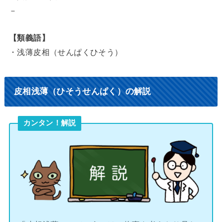
－
【類義語】
・浅薄皮相（せんぱくひそう）
皮相浅薄（ひそうせんぱく）の解説
カンタン！解説