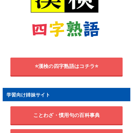
⭐漢検の四字熟語はコチラ⭐
学習向け姉妹サイト
ことわざ・慣用句の百科事典