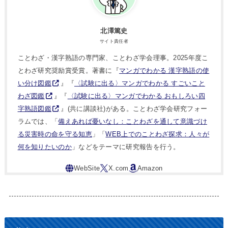
北澤篤史
サイト責任者
ことわざ・漢字熟語の専門家、ことわざ学会理事。2025年度こ
とわざ研究奨励賞受賞。著書に『
マンガでわかる 漢字熟語の使
い分け図鑑
』『
〈試験に出る〉マンガでわかる すごいこと
わざ図鑑
』『
〈試験に出る〉マンガでわかる おもしろい四
字熟語図鑑
』(共に講談社)がある。ことわざ学会研究フォー
ラムでは、「
備えあれば憂いなし：ことわざを通して意識づけ
る災害時の命を守る知恵
」「
WEB上でのことわざ探求：人々が
何を知りたいのか
」などをテーマに研究報告を行う。