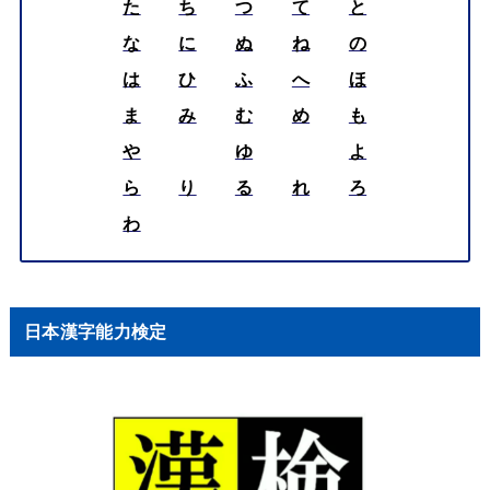
た
ち
つ
て
と
な
に
ぬ
ね
の
は
ひ
ふ
へ
ほ
ま
み
む
め
も
や
ゆ
よ
ら
り
る
れ
ろ
わ
日本漢字能力検定