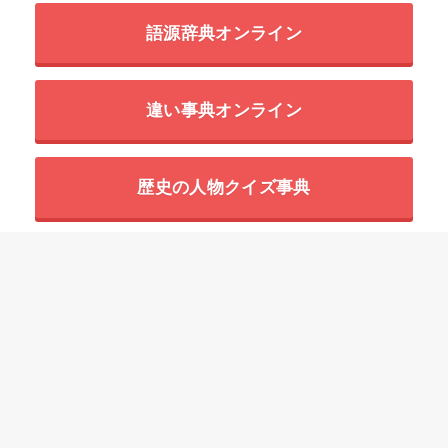
語源辞典オンライン
違い事典オンライン
歴史の人物クイズ事典
世界の超危険生物データベース
HOME
四字熟語一覧の意味と使い方の例文
「ひ」で始まる四字熟語
皮相浅薄【ひそうせんぱく】の意味と使い方や例文（語源由来・類義語）