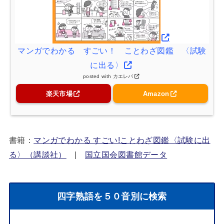
マンガでわかる すごい！ ことわざ図鑑 〈試験
に出る〉
posted with
カエレバ
楽天市場
Amazon
書籍：
マンガでわかる すごい!ことわざ図鑑〈試験に出
る〉（講談社）
|
国立国会図書館データ
四字熟語を５０音別に検索