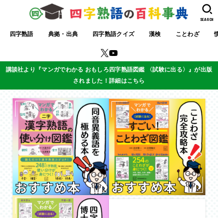
SEARCH
四字熟語
典拠・出典
四字熟語クイズ
漢検
ことわざ
講談社より『マンガでわかる おもしろ四字熟語図鑑 〈試験に出る〉』が出版
されました！詳細はこちら