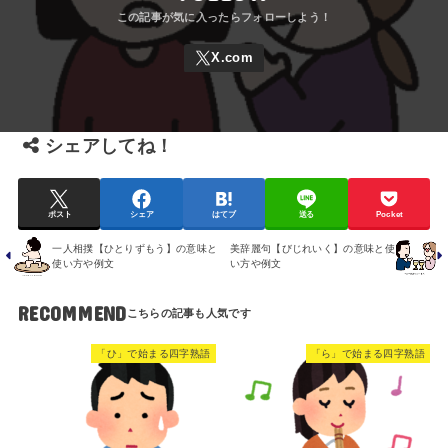
シェアしてね！
ポスト
シェア
はてブ
送る
Pocket
一人相撲【ひとりずもう】の意味と
美辞麗句【びじれいく】の意味と使
使い方や例文
い方や例文
RECOMMEND
「ひ」で始まる四字熟語
「ら」で始まる四字熟語