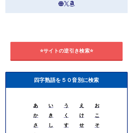
⭐サイトの逆引き検索⭐
四字熟語を５０音別に検索
あ
い
う
え
お
か
き
く
け
こ
さ
し
す
せ
そ