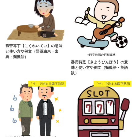
孤苦零丁【こくれいてい】の意味
と使い方や例文（語源由来・出
典・類義語）
器用貧乏【きようびんぼう】の意
味と使い方や例文（類義語・英語
訳）
「う」で始まる四字熟語
「せ」で始まる四字熟語