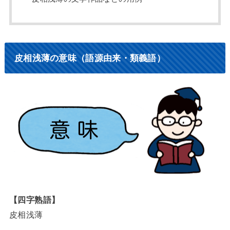
皮相浅薄の意味（語源由来・類義語）
【四字熟語】
皮相浅薄