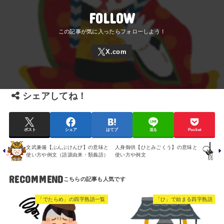
FOLLOW
シェアしてね！
ポスト
シェア
はてブ
送る
Pocket
文武兼備【ぶんぶけんび】の意味と
人身御供【ひとみごくう】の意味と
使い方や例文（語源由来・類義語）
使い方や例文
RECOMMEND
「でたらめ」の四字熟語一覧
「ひ」で始まる四字熟語