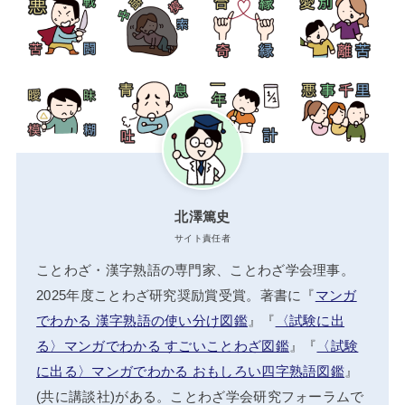
北澤篤史
サイト責任者
ことわざ・漢字熟語の専門家、ことわざ学会理事。
2025年度ことわざ研究奨励賞受賞。著書に『
マンガ
でわかる 漢字熟語の使い分け図鑑
』『
〈試験に出
る〉マンガでわかる すごいことわざ図鑑
』『
〈試験
に出る〉マンガでわかる おもしろい四字熟語図鑑
』
(共に講談社)がある。ことわざ学会研究フォーラムで