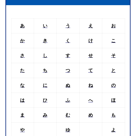
あ
い
う
え
お
か
き
く
け
こ
さ
し
す
せ
そ
た
ち
つ
て
と
な
に
ぬ
ね
の
は
ひ
ふ
へ
ほ
ま
み
む
め
も
や
ゆ
よ