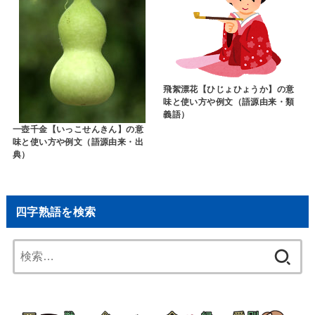
飛絮漂花【ひじょひょうか】の意
味と使い方や例文（語源由来・類
義語）
一壺千金【いっこせんきん】の意
味と使い方や例文（語源由来・出
典）
四字熟語を検索
検
索: