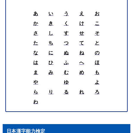
あ
い
う
え
お
か
き
く
け
こ
さ
し
す
せ
そ
た
ち
つ
て
と
な
に
ぬ
ね
の
は
ひ
ふ
へ
ほ
ま
み
む
め
も
や
ゆ
よ
ら
り
る
れ
ろ
わ
日本漢字能力検定