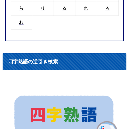
ら
り
る
れ
ろ
わ
四字熟語の逆引き検索