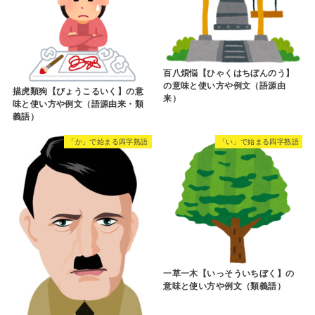
百八煩悩【ひゃくはちぼんのう】
の意味と使い方や例文（語源由
描虎類狗【びょうこるいく】の意
来）
味と使い方や例文（語源由来・類
義語）
「か」で始まる四字熟語
「い」で始まる四字熟語
一草一木【いっそういちぼく】の
意味と使い方や例文（類義語）