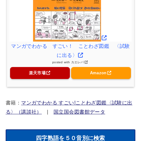
マンガでわかる すごい！ ことわざ図鑑 〈試験
に出る〉
posted with
カエレバ
楽天市場
Amazon
書籍：
マンガでわかる すごい!ことわざ図鑑〈試験に出
る〉（講談社）
|
国立国会図書館データ
四字熟語を５０音別に検索