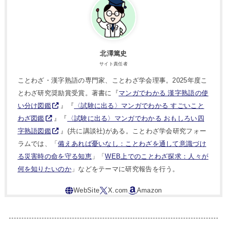
北澤篤史
サイト責任者
ことわざ・漢字熟語の専門家、ことわざ学会理事。2025年度こ
とわざ研究奨励賞受賞。著書に『
マンガでわかる 漢字熟語の使
い分け図鑑
』『
〈試験に出る〉マンガでわかる すごいこと
わざ図鑑
』『
〈試験に出る〉マンガでわかる おもしろい四
字熟語図鑑
』(共に講談社)がある。ことわざ学会研究フォー
ラムでは、「
備えあれば憂いなし：ことわざを通して意識づけ
る災害時の命を守る知恵
」「
WEB上でのことわざ探求：人々が
何を知りたいのか
」などをテーマに研究報告を行う。