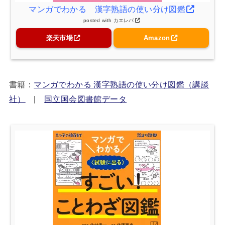
マンガでわかる 漢字熟語の使い分け図鑑
posted with
カエレバ
楽天市場
Amazon
書籍：
マンガでわかる 漢字熟語の使い分け図鑑（講談
社）
|
国立国会図書館データ