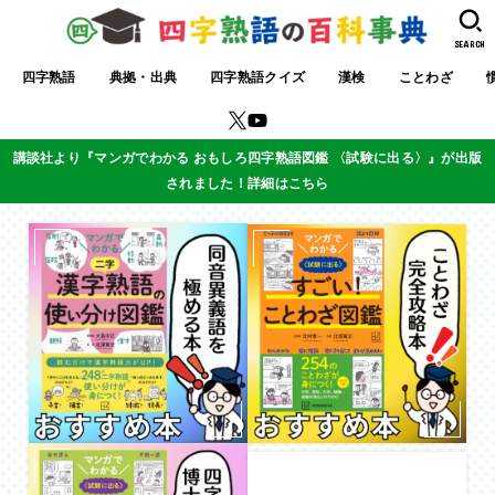
SEARCH
四字熟語
典拠・出典
四字熟語クイズ
漢検
ことわざ
講談社より『マンガでわかる おもしろ四字熟語図鑑 〈試験に出る〉』が出版
されました！詳細はこちら