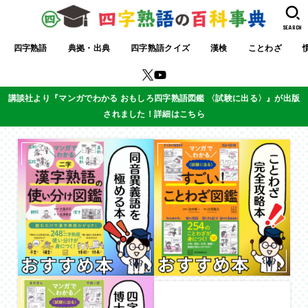
SEARCH
四字熟語
典拠・出典
四字熟語クイズ
漢検
ことわざ
講談社より『マンガでわかる おもしろ四字熟語図鑑 〈試験に出る〉』が出版
されました！詳細はこちら