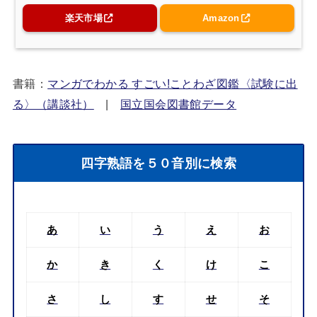
楽天市場
Amazon
書籍：
マンガでわかる すごい!ことわざ図鑑〈試験に出
る〉（講談社）
|
国立国会図書館データ
四字熟語を５０音別に検索
あ
い
う
え
お
か
き
く
け
こ
さ
し
す
せ
そ