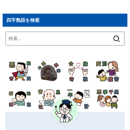
四字熟語を検索
検
索: