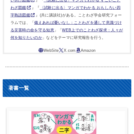
い分け図鑑
』『
〈試験に出る〉マンガでわかる すごいこと
わざ図鑑
』『
〈試験に出る〉マンガでわかる おもしろい四
字熟語図鑑
』(共に講談社)がある。ことわざ学会研究フォー
ラムでは、「
備えあれば憂いなし：ことわざを通して意識づけ
る災害時の命を守る知恵
」「
WEB上でのことわざ探求：人々が
何を知りたいのか
」などをテーマに研究報告を行う。
著書一覧