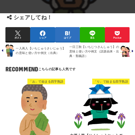
シェアしてね！
ポスト
シェア
はてブ
送る
Pocket
一日三秋【いちじつさんしゅう】の
一入再入【いちじゅうさいじゅう】
意味と使い方や例文（語源由来・出
の意味と使い方や例文（出典）
典・類義語）
RECOMMEND
「お」で始まる四字熟語
「り」で始まる四字熟語