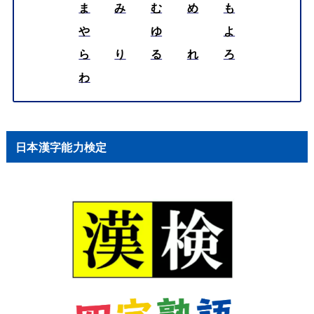
ま
み
む
め
も
や
ゆ
よ
ら
り
る
れ
ろ
わ
日本漢字能力検定