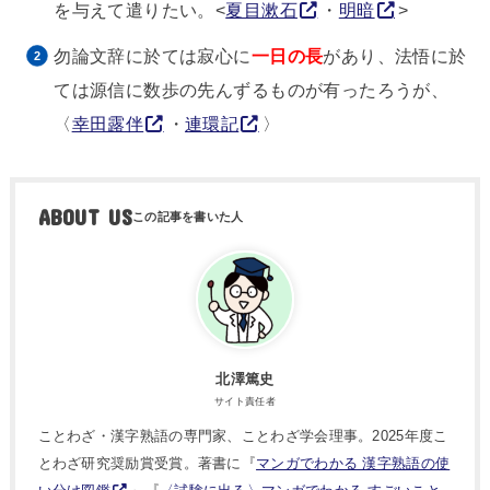
を与えて遣りたい。<
夏目漱石
・
明暗
>
勿論文辞に於ては寂心に
一日の長
があり、法悟に於
ては源信に数歩の先んずるものが有ったろうが、
〈
幸田露伴
・
連環記
〉
ABOUT US
北澤篤史
サイト責任者
ことわざ・漢字熟語の専門家、ことわざ学会理事。2025年度こ
とわざ研究奨励賞受賞。著書に『
マンガでわかる 漢字熟語の使