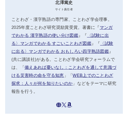
北澤篤史
サイト責任者
ことわざ・漢字熟語の専門家、ことわざ学会理事。
2025年度ことわざ研究奨励賞受賞。著書に『
マンガ
でわかる 漢字熟語の使い分け図鑑
』『
〈試験に出
る〉マンガでわかる すごいことわざ図鑑
』『
〈試験
に出る〉マンガでわかる おもしろい四字熟語図鑑
』
(共に講談社)がある。ことわざ学会研究フォーラムで
は、「
備えあれば憂いなし：ことわざを通して意識づ
ける災害時の命を守る知恵
」「
WEB上でのことわざ
探求：人々が何を知りたいのか
」などをテーマに研究
報告を行う。