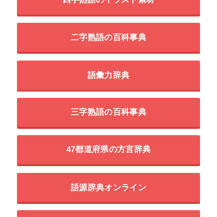
二字熟語の百科事典
語彙力辞典
三字熟語の百科事典
47都道府県の方言辞典
語源辞典オンライン