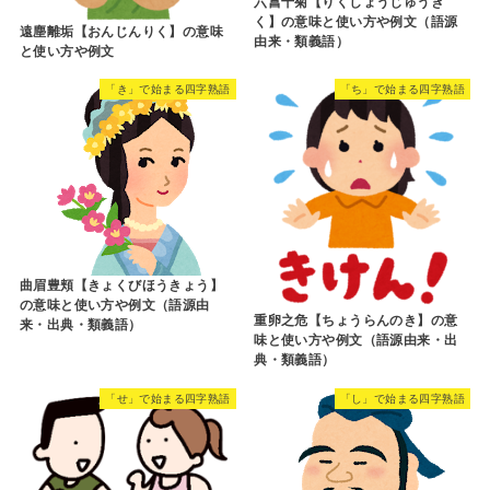
六菖十菊【りくしょうじゅうぎ
く】の意味と使い方や例文（語源
遠塵離垢【おんじんりく】の意味
由来・類義語）
と使い方や例文
「き」で始まる四字熟語
「ち」で始まる四字熟語
曲眉豊頬【きょくびほうきょう】
の意味と使い方や例文（語源由
重卵之危【ちょうらんのき】の意
来・出典・類義語）
味と使い方や例文（語源由来・出
典・類義語）
「せ」で始まる四字熟語
「し」で始まる四字熟語