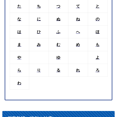
た
ち
つ
て
と
な
に
ぬ
ね
の
は
ひ
ふ
へ
ほ
ま
み
む
め
も
や
ゆ
よ
ら
り
る
れ
ろ
わ