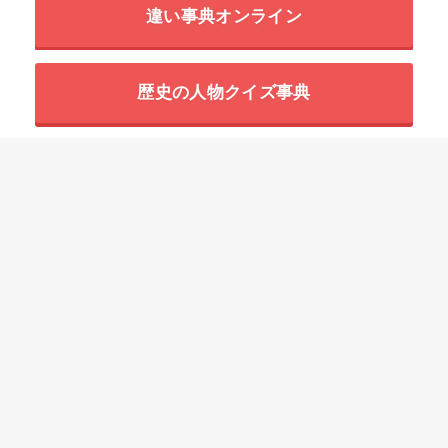
違い事典オンライン
歴史の人物クイズ事典
世界の超危険生物データベース
HOME
四字熟語一覧の意味と使い方の例文
「い」で始まる四字熟語
一日之長【いちじつのちょう】の意味と使い方や例文（出典）
ことわざ
慣用句
故事成語
二字熟語
三字熟語
四字熟語
プライバシーポリシー
参考文献
免責事項
運営情報
お問い合わせ