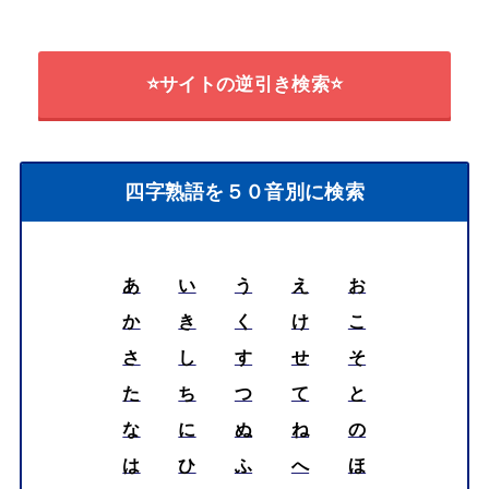
⭐サイトの逆引き検索⭐
四字熟語を５０音別に検索
あ
い
う
え
お
か
き
く
け
こ
さ
し
す
せ
そ
た
ち
つ
て
と
な
に
ぬ
ね
の
は
ひ
ふ
へ
ほ