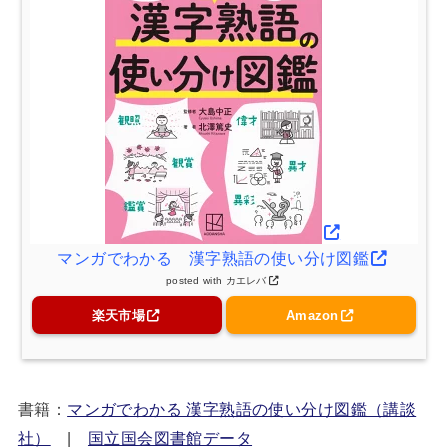
マンガでわかる 漢字熟語の使い分け図鑑
posted with
カエレバ
楽天市場
Amazon
書籍：
マンガでわかる 漢字熟語の使い分け図鑑（講談
社）
|
国立国会図書館データ