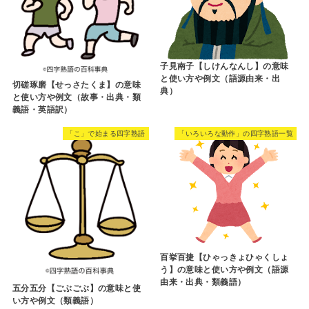
子見南子【しけんなんし】の意味
と使い方や例文（語源由来・出
切磋琢磨【せっさたくま】の意味
典）
と使い方や例文（故事・出典・類
義語・英語訳）
「こ」で始まる四字熟語
「いろいろな動作」の四字熟語一覧
百挙百捷【ひゃっきょひゃくしょ
う】の意味と使い方や例文（語源
由来・出典・類義語）
五分五分【ごぶごぶ】の意味と使
い方や例文（類義語）