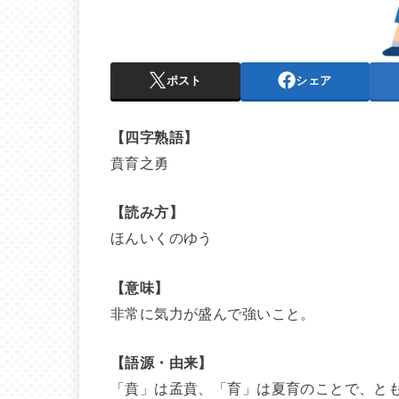
ポスト
シェア
【四字熟語】
賁育之勇
【読み方】
ほんいくのゆう
【意味】
非常に気力が盛んで強いこと。
【語源・由来】
「賁」は孟賁、「育」は夏育のことで、と