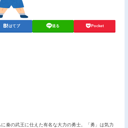
はてブ
送る
Pocket
もに秦の武王に仕えた有名な大力の勇士。「勇」は気力