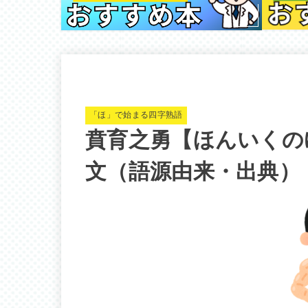
「ほ」で始まる四字熟語
賁育之勇【ほんいくの
文（語源由来・出典）