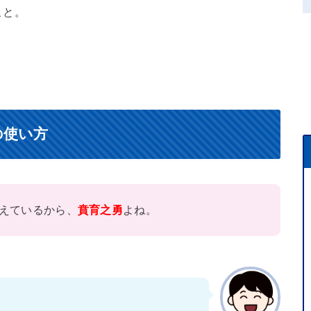
こと。
の使い方
えているから、
賁育之勇
よね。