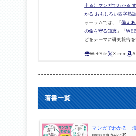
出る〉マンガでわかる 
かる おもしろい四字熟
ォーラムでは、「
備えあ
の命を守る知恵
」「
WE
どをテーマに研究報告を
著書一覧
マンガでわかる 
posted with
カエレバ