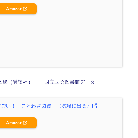
Amazon
図鑑（講談社）
|
国立国会図書館データ
すごい！ ことわざ図鑑 〈試験に出る〉
Amazon