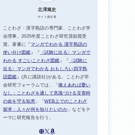
北澤篤史
サイト責任者
ことわざ・漢字熟語の専門家、ことわざ学
会理事。2025年度ことわざ研究奨励賞受
賞。著書に『
マンガでわかる 漢字熟語の
使い分け図鑑
』『
〈試験に出る〉マンガで
わかる すごいことわざ図鑑
』『
〈試験に
出る〉マンガでわかる おもしろい四字熟
語図鑑
』(共に講談社)がある。ことわざ学
会研究フォーラムでは、「
備えあれば憂い
なし：ことわざを通して意識づける災害時
の命を守る知恵
」「
WEB上でのことわざ
探求：人々が何を知りたいのか
」などをテ
ーマに研究報告を行う。