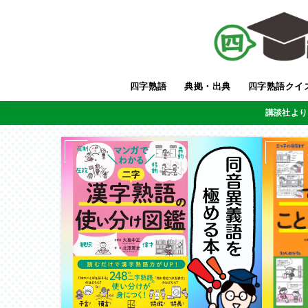
四字熟語
典拠・出典
四字熟語クイ
講談社より