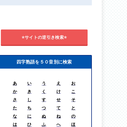
⭐サイトの逆引き検索⭐
四字熟語を５０音別に検索
あ
い
う
え
お
か
き
く
け
こ
さ
し
す
せ
そ
た
ち
つ
て
と
な
に
ぬ
ね
の
は
ひ
ふ
へ
ほ