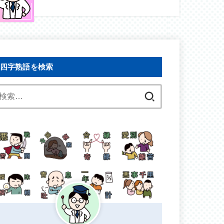
四字熟語を検索
検
索: