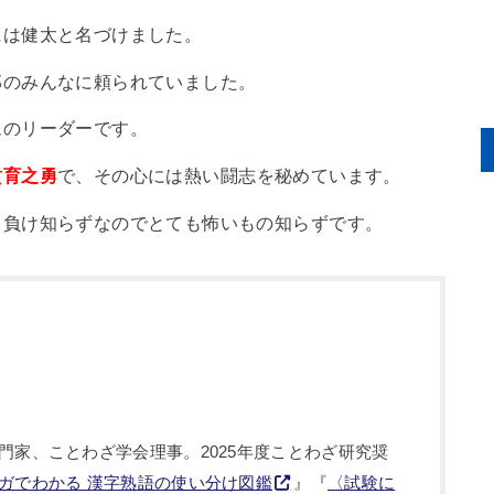
には健太と名づけました。
部のみんなに頼られていました。
ムのリーダーです。
賁育之勇
で、その心には熱い闘志を秘めています。
ろ負け知らずなのでとても怖いもの知らずです。
門家、ことわざ学会理事。2025年度ことわざ研究奨
ガでわかる 漢字熟語の使い分け図鑑
』『
〈試験に