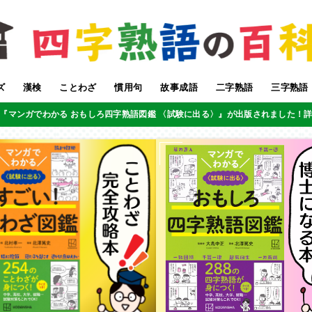
ズ
漢検
ことわざ
慣用句
故事成語
二字熟語
三字熟語
『マンガでわかる おもしろ四字熟語図鑑 〈試験に出る〉』が出版されました！