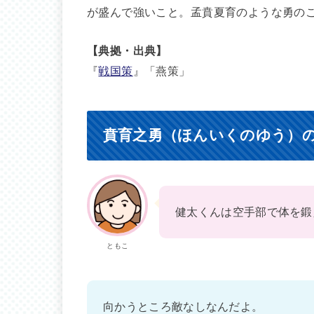
が盛んで強いこと。孟賁夏育のような勇の
【典拠・出典】
『
戦国策
』「燕策」
賁育之勇（ほんいくのゆう）
健太くんは空手部で体を鍛
ともこ
向かうところ敵なしなんだよ。