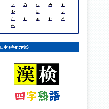
ま
み
む
め
も
や
ゆ
よ
ら
り
る
れ
ろ
わ
日本漢字能力検定