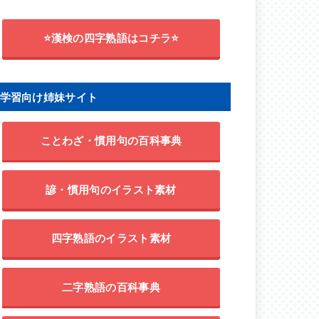
⭐漢検の四字熟語はコチラ⭐
学習向け姉妹サイト
ことわざ・慣用句の百科事典
諺・慣用句のイラスト素材
四字熟語のイラスト素材
二字熟語の百科事典