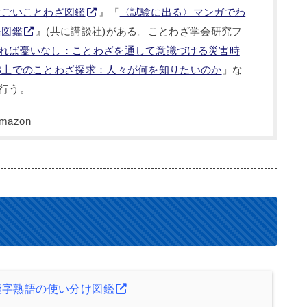
すごいことわざ図鑑
』『
〈試験に出る〉マンガでわ
語図鑑
』(共に講談社)がある。ことわざ学会研究フ
れば憂いなし：ことわざを通して意識づける災害時
B上でのことわざ探求：人々が何を知りたいのか
」な
行う。
漢字熟語の使い分け図鑑