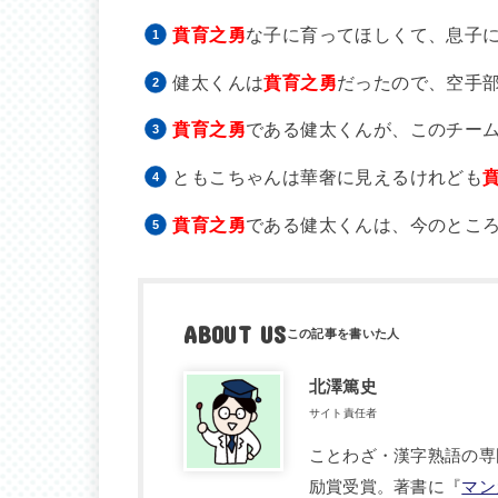
賁育之勇
な子に育ってほしくて、息子
健太くんは
賁育之勇
だったので、空手
賁育之勇
である健太くんが、このチー
ともこちゃんは華奢に見えるけれども
賁育之勇
である健太くんは、今のとこ
ABOUT US
北澤篤史
サイト責任者
ことわざ・漢字熟語の専
励賞受賞。著書に『
マン