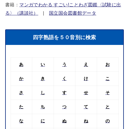
書籍：
マンガでわかる すごい!ことわざ図鑑〈試験に出
る〉（講談社）
|
国立国会図書館データ
四字熟語を５０音別に検索
あ
い
う
え
お
か
き
く
け
こ
さ
し
す
せ
そ
た
ち
つ
て
と
な
に
ぬ
ね
の