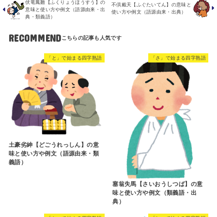
伏竜鳳雛【ふくりょうほうすう】の
不倶戴天【ふぐたいてん】の意味と
意味と使い方や例文（語源由来・出
使い方や例文（語源由来・出典）
典・類義語）
RECOMMEND
「と」で始まる四字熟語
「さ」で始まる四字熟語
土豪劣紳【どごうれっしん】の意
味と使い方や例文（語源由来・類
義語）
塞翁失馬【さいおうしつば】の意
味と使い方や例文（類義語・出
典）