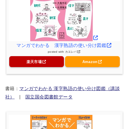
マンガでわかる 漢字熟語の使い分け図鑑
posted with
カエレバ
楽天市場
Amazon
書籍：
マンガでわかる 漢字熟語の使い分け図鑑（講談
社）
|
国立国会図書館データ