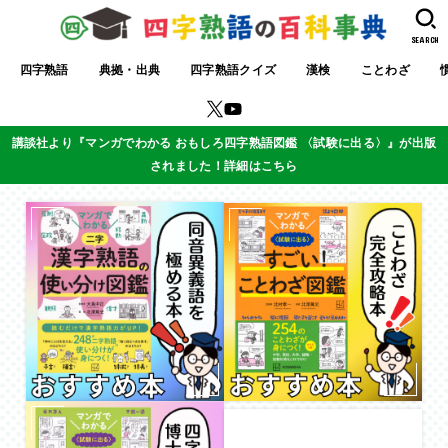
SEARCH
四字熟語
典拠・出典
四字熟語クイズ
漢検
ことわざ
講談社より『マンガでわかる おもしろ四字熟語図鑑 〈試験に出る〉』が出版
されました！詳細はこちら