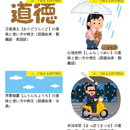
「お」で始まる四字熟語
「し」で始まる四字熟語
王道楽土【おうどうらくど】の意
味と使い方や例文（語源由来・類
義語・英語訳）
心地光明【しんちこうめい】の意
味と使い方や例文（語源由来・類
義語）
「ふ」で始まる四字熟語
「ま」で始まる四字熟語
浮雲朝露【ふうんちょうろ】の意
味と使い方や例文（語源由来・出
典）
末法末世【まっぽうまっせ】の意