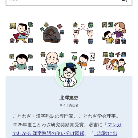
索:
北澤篤史
サイト責任者
ことわざ・漢字熟語の専門家、ことわざ学会理事。
2025年度ことわざ研究奨励賞受賞。著書に『
マンガ
でわかる 漢字熟語の使い分け図鑑
』『
〈試験に出