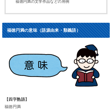
福徳円満の文学作品などの用例
福徳円満の意味（語源由来・類義語）
【四字熟語】
福徳円満