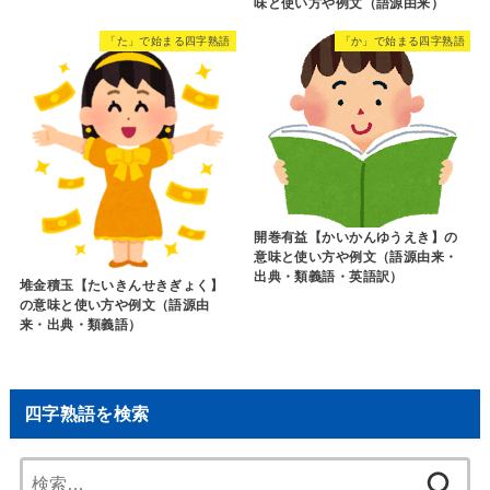
味と使い方や例文（語源由来）
「た」で始まる四字熟語
「か」で始まる四字熟語
開巻有益【かいかんゆうえき】の
意味と使い方や例文（語源由来・
出典・類義語・英語訳）
堆金積玉【たいきんせきぎょく】
の意味と使い方や例文（語源由
来・出典・類義語）
四字熟語を検索
検