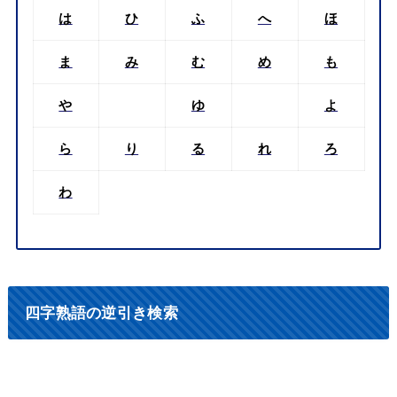
は
ひ
ふ
へ
ほ
ま
み
む
め
も
や
ゆ
よ
ら
り
る
れ
ろ
わ
四字熟語の逆引き検索