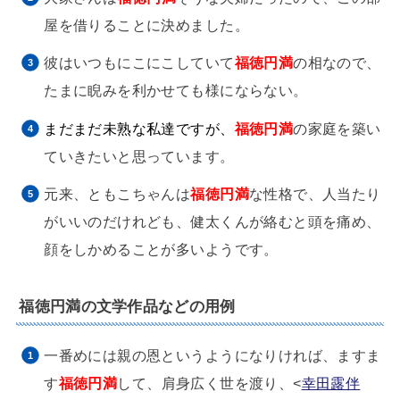
屋を借りることに決めました。
彼はいつもにこにこしていて
福徳円満
の相なので、
たまに睨みを利かせても様にならない。
まだまだ未熟な私達ですが、
福徳円満
の家庭を築い
ていきたいと思っています。
元来、ともこちゃんは
福徳円満
な性格で、人当たり
がいいのだけれども、健太くんが絡むと頭を痛め、
顔をしかめることが多いようです。
福徳円満の文学作品などの用例
一番めには親の恩というようになりければ、ますま
す
福徳円満
して、肩身広く世を渡り、<
幸田露伴