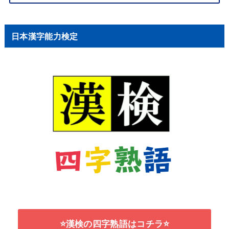
日本漢字能力検定
⭐漢検の四字熟語はコチラ⭐