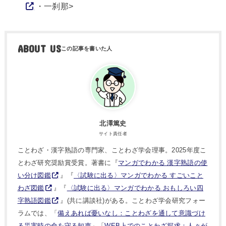
・一刹那>
ABOUT US
北澤篤史
サイト責任者
ことわざ・漢字熟語の専門家、ことわざ学会理事。2025年度こ
とわざ研究奨励賞受賞。著書に『
マンガでわかる 漢字熟語の使
い分け図鑑
』『
〈試験に出る〉マンガでわかる すごいこと
わざ図鑑
』『
〈試験に出る〉マンガでわかる おもしろい四
字熟語図鑑
』(共に講談社)がある。ことわざ学会研究フォー
ラムでは、「
備えあれば憂いなし：ことわざを通して意識づけ
る災害時の命を守る知恵
」「
WEB上でのことわざ探求：人々が