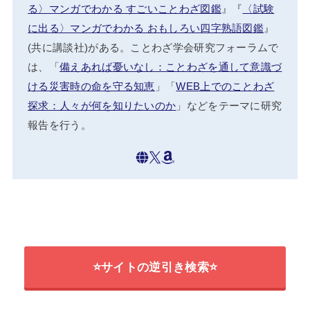
る〉マンガでわかる すごいことわざ図鑑
』『
〈試験
に出る〉マンガでわかる おもしろい四字熟語図鑑
』
(共に講談社)がある。ことわざ学会研究フォーラムで
は、「
備えあれば憂いなし：ことわざを通して意識づ
ける災害時の命を守る知恵
」「
WEB上でのことわざ
探求：人々が何を知りたいのか
」などをテーマに研究
報告を行う。
⭐サイトの逆引き検索⭐