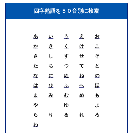
四字熟語を５０音別に検索
あ
い
う
え
お
か
き
く
け
こ
さ
し
す
せ
そ
た
ち
つ
て
と
な
に
ぬ
ね
の
は
ひ
ふ
へ
ほ
ま
み
む
め
も
や
ゆ
よ
ら
り
る
れ
ろ
わ