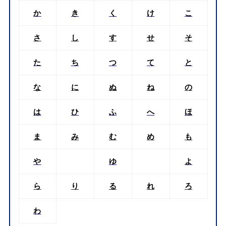
か
き
く
け
こ
さ
し
す
せ
そ
た
ち
つ
て
と
な
に
ぬ
ね
の
は
ひ
ふ
へ
ほ
ま
み
む
め
も
や
ゆ
よ
ら
り
る
れ
ろ
わ