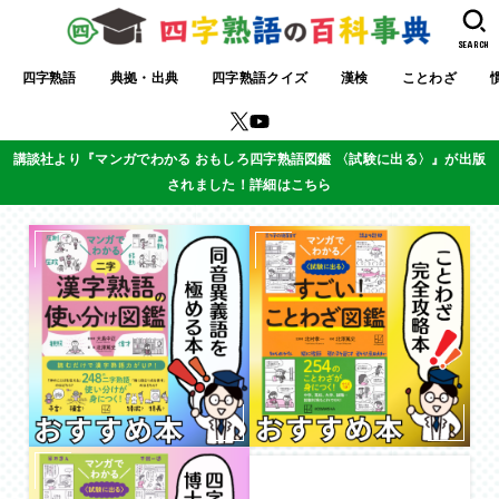
SEARCH
四字熟語
典拠・出典
四字熟語クイズ
漢検
ことわざ
講談社より『マンガでわかる おもしろ四字熟語図鑑 〈試験に出る〉』が出版
されました！詳細はこちら