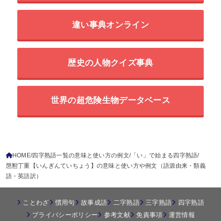
違い事典オンライン
歴史の人物クイズ事典
世界の超危険生物データベース
HOME
四字熟語一覧の意味と使い方の例文
「い」で始まる四字熟語
慇懃丁重【いんぎんていちょう】の意味と使い方や例文（語源由来・類義
語・英語訳）
ことわざ
慣用句
故事成語
二字熟語
三字熟語
四字熟語
プライバシーポリシー
参考文献
免責事項
運営情報