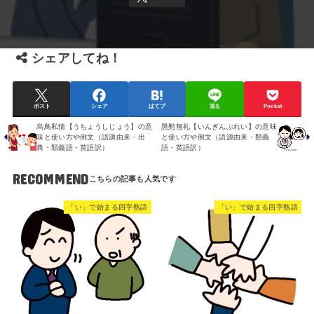
シェアしてね！
ポスト
シェア
はてブ
送る
Pocket
烏鳥私情【うちょうしじょう】の意
慇懃無礼【いんぎんぶれい】の意味
味と使い方や例文（語源由来・出
と使い方や例文（語源由来・類義
典・類義語・英語訳）
語・英語訳）
RECOMMEND
「い」で始まる四字熟語
「い」で始まる四字熟語