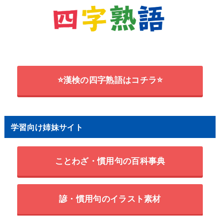
⭐漢検の四字熟語はコチラ⭐
学習向け姉妹サイト
ことわざ・慣用句の百科事典
諺・慣用句のイラスト素材