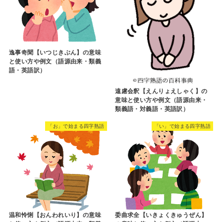
逸事奇聞【いつじきぶん】の意味
と使い方や例文（語源由来・類義
語・英語訳）
遠慮会釈【えんりょえしゃく】の
意味と使い方や例文（語源由来・
類義語・対義語・英語訳）
「お」で始まる四字熟語
「い」で始まる四字熟語
温和怜悧【おんわれいり】の意味
委曲求全【いきょくきゅうぜん】