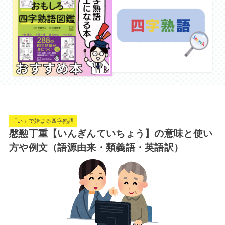
「い」で始まる四字熟語
慇懃丁重【いんぎんていちょう】の意味と使い
方や例文（語源由来・類義語・英語訳）