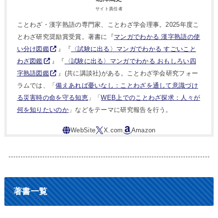
サイト責任者
ことわざ・漢字熟語の専門家、ことわざ学会理事。2025年度こ
とわざ研究奨励賞受賞。著書に『
マンガでわかる 漢字熟語の使
い分け図鑑
』『
〈試験に出る〉マンガでわかる すごいこと
わざ図鑑
』『
〈試験に出る〉マンガでわかる おもしろい四
字熟語図鑑
』(共に講談社)がある。ことわざ学会研究フォー
ラムでは、「
備えあれば憂いなし：ことわざを通して意識づけ
る災害時の命を守る知恵
」「
WEB上でのことわざ探求：人々が
何を知りたいのか
」などをテーマに研究報告を行う。
著書一覧