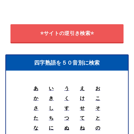
⭐サイトの逆引き検索⭐
四字熟語を５０音別に検索
あ
い
う
え
お
か
き
く
け
こ
さ
し
す
せ
そ
た
ち
つ
て
と
な
に
ぬ
ね
の