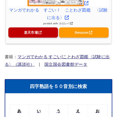
マンガでわかる すごい！ ことわざ図鑑 〈試験
に出る〉
posted with
カエレバ
楽天市場
Amazon
書籍：
マンガでわかる すごい!ことわざ図鑑〈試験に出
る〉（講談社）
|
国立国会図書館データ
四字熟語を５０音別に検索
あ
い
う
え
お