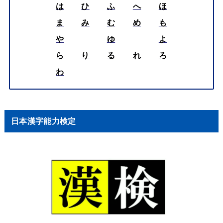
は
ひ
ふ
へ
ほ
ま
み
む
め
も
や
ゆ
よ
ら
り
る
れ
ろ
わ
日本漢字能力検定