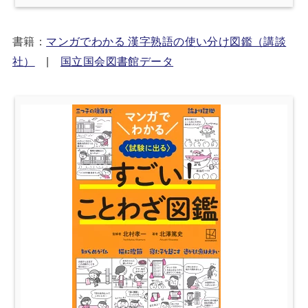
書籍：
マンガでわかる 漢字熟語の使い分け図鑑（講談
社）
|
国立国会図書館データ