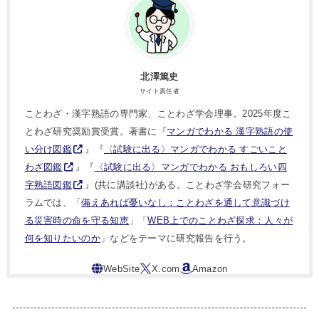
北澤篤史
サイト責任者
ことわざ・漢字熟語の専門家、ことわざ学会理事。2025年度こ
とわざ研究奨励賞受賞。著書に『
マンガでわかる 漢字熟語の使
い分け図鑑
』『
〈試験に出る〉マンガでわかる すごいこと
わざ図鑑
』『
〈試験に出る〉マンガでわかる おもしろい四
字熟語図鑑
』(共に講談社)がある。ことわざ学会研究フォー
ラムでは、「
備えあれば憂いなし：ことわざを通して意識づけ
る災害時の命を守る知恵
」「
WEB上でのことわざ探求：人々が
何を知りたいのか
」などをテーマに研究報告を行う。