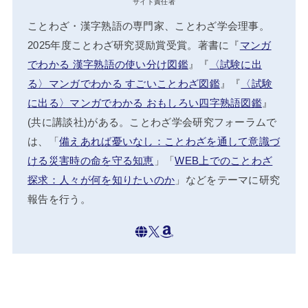
サイト責任者
ことわざ・漢字熟語の専門家、ことわざ学会理事。
2025年度ことわざ研究奨励賞受賞。著書に『
マンガ
でわかる 漢字熟語の使い分け図鑑
』『
〈試験に出
る〉マンガでわかる すごいことわざ図鑑
』『
〈試験
に出る〉マンガでわかる おもしろい四字熟語図鑑
』
(共に講談社)がある。ことわざ学会研究フォーラムで
は、「
備えあれば憂いなし：ことわざを通して意識づ
ける災害時の命を守る知恵
」「
WEB上でのことわざ
探求：人々が何を知りたいのか
」などをテーマに研究
報告を行う。