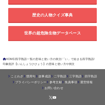
歴史の人物クイズ事典
世界の超危険生物データベース
HOME
四字熟語一覧の意味と使い方の例文
「い」で始まる四字熟語
印象批評【いんしょうひひょう】の意味と使い方や例文
ことわざ
慣用句
故事成語
二字熟語
三字熟語
四字熟語
プライバシーポリシー
参考文献
免責事項
運営情報
お問い合わせ