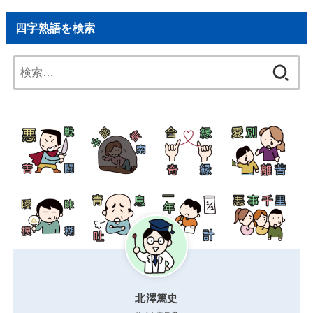
四字熟語を検索
検
索:
北澤篤史