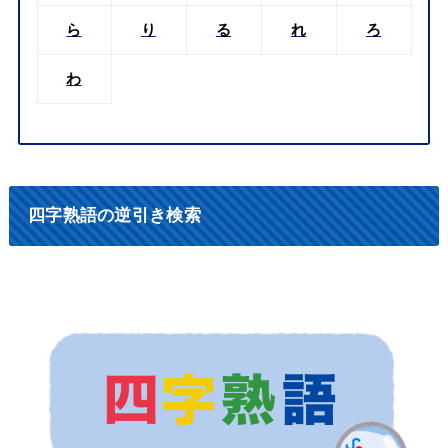
ら
り
る
れ
ろ
わ
四字熟語の逆引き検索