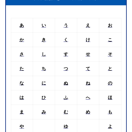
あ
い
う
え
お
か
き
く
け
こ
さ
し
す
せ
そ
た
ち
つ
て
と
な
に
ぬ
ね
の
は
ひ
ふ
へ
ほ
ま
み
む
め
も
や
ゆ
よ