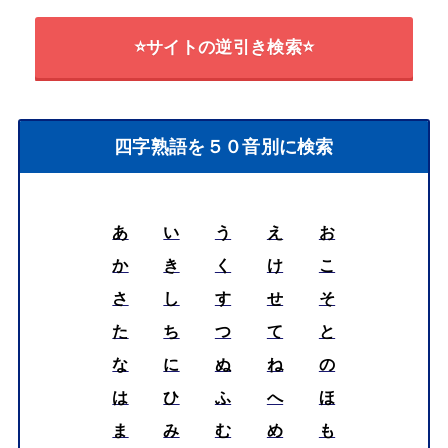
⭐サイトの逆引き検索⭐
四字熟語を５０音別に検索
あ
い
う
え
お
か
き
く
け
こ
さ
し
す
せ
そ
た
ち
つ
て
と
な
に
ぬ
ね
の
は
ひ
ふ
へ
ほ
ま
み
む
め
も