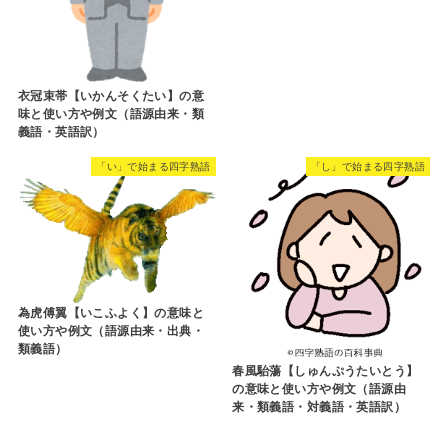
衣冠束帯【いかんそくたい】の意
味と使い方や例文（語源由来・類
義語・英語訳）
「い」で始まる四字熟語
「し」で始まる四字熟語
為虎傅翼【いこふよく】の意味と
使い方や例文（語源由来・出典・
類義語）
春風駘蕩【しゅんぷうたいとう】
の意味と使い方や例文（語源由
来・類義語・対義語・英語訳）