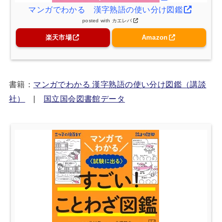
マンガでわかる 漢字熟語の使い分け図鑑
posted with
カエレバ
楽天市場
Amazon
書籍：
マンガでわかる 漢字熟語の使い分け図鑑（講談
社）
|
国立国会図書館データ