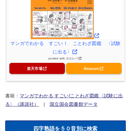
マンガでわかる すごい！ ことわざ図鑑 〈試験
に出る〉
posted with
カエレバ
楽天市場
Amazon
書籍：
マンガでわかる すごい!ことわざ図鑑〈試験に出
る〉（講談社）
|
国立国会図書館データ
四字熟語を５０音別に検索