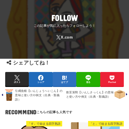
FOLLOW
シェアしてね！
ポスト
シェア
はてブ
送る
Pocket
引縄批根【いんじょうへいこん】の
飲至策勲【いんしさっくん】の意味
意味と使い方や例文（出典・類義
と使い方や例文（出典・類義語）
語）
RECOMMEND
「す」で始まる四字熟語
「と」で始まる四字熟語