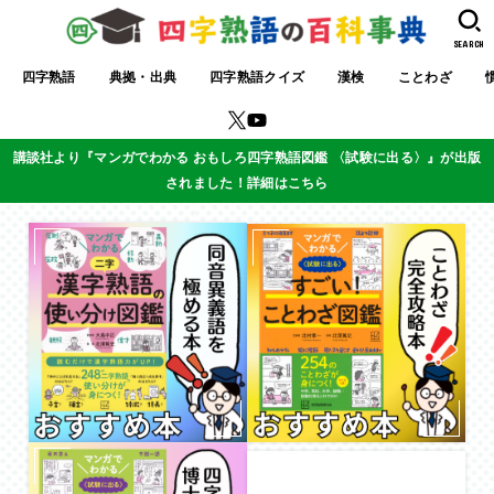
SEARCH
四字熟語
典拠・出典
四字熟語クイズ
漢検
ことわざ
講談社より『マンガでわかる おもしろ四字熟語図鑑 〈試験に出る〉』が出版
されました！詳細はこちら