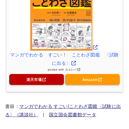
マンガでわかる すごい！ ことわざ図鑑 〈試験
に出る〉
posted with
カエレバ
楽天市場
Amazon
書籍：
マンガでわかる すごい!ことわざ図鑑〈試験に出
る〉（講談社）
|
国立国会図書館データ