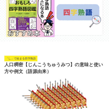
「し」で始まる四字熟語
人口稠密【じんこうちゅうみつ】の意味と使い
方や例文（語源由来）