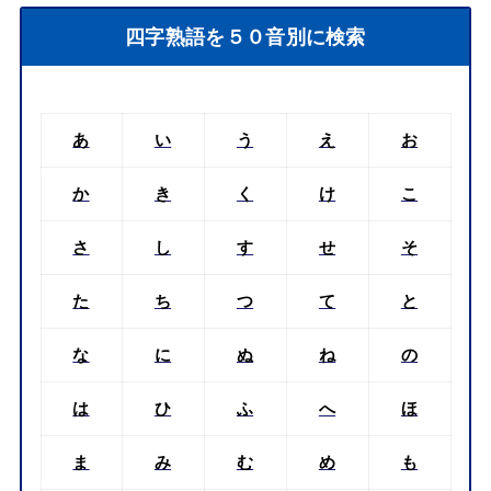
四字熟語を５０音別に検索
あ
い
う
え
お
か
き
く
け
こ
さ
し
す
せ
そ
た
ち
つ
て
と
な
に
ぬ
ね
の
は
ひ
ふ
へ
ほ
ま
み
む
め
も