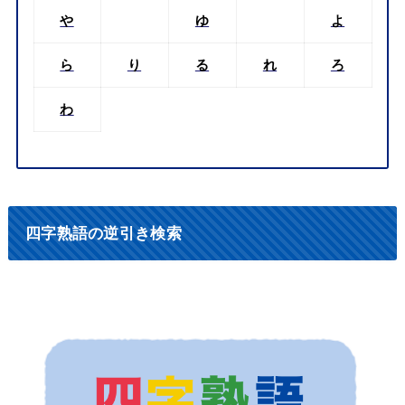
や
ゆ
よ
ら
り
る
れ
ろ
わ
四字熟語の逆引き検索