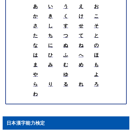
あ
い
う
え
お
か
き
く
け
こ
さ
し
す
せ
そ
た
ち
つ
て
と
な
に
ぬ
ね
の
は
ひ
ふ
へ
ほ
ま
み
む
め
も
や
ゆ
よ
ら
り
る
れ
ろ
わ
日本漢字能力検定