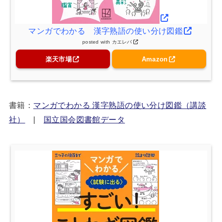
マンガでわかる 漢字熟語の使い分け図鑑
posted with
カエレバ
楽天市場
Amazon
書籍：
マンガでわかる 漢字熟語の使い分け図鑑（講談
社）
|
国立国会図書館データ