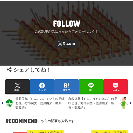
FOLLOW
シェアしてね！
ポスト
シェア
はてブ
送る
Pocket
深根固柢【しんこんこてい】の意味
心広体胖【しんこうたいはん】の意
と使い方や例文（語源由来・出典・
味と使い方や例文（語源由来・出
類義語）
典・類義語）
RECOMMEND
「し」で始まる四字熟語
「か」で始まる四字熟語