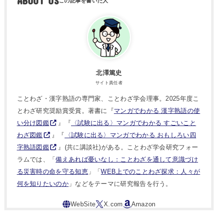
ABOUT US
北澤篤史
サイト責任者
ことわざ・漢字熟語の専門家、ことわざ学会理事。2025年度こ
とわざ研究奨励賞受賞。著書に『
マンガでわかる 漢字熟語の使
い分け図鑑
』『
〈試験に出る〉マンガでわかる すごいこと
わざ図鑑
』『
〈試験に出る〉マンガでわかる おもしろい四
字熟語図鑑
』(共に講談社)がある。ことわざ学会研究フォー
ラムでは、「
備えあれば憂いなし：ことわざを通して意識づけ
る災害時の命を守る知恵
」「
WEB上でのことわざ探求：人々が
何を知りたいのか
」などをテーマに研究報告を行う。