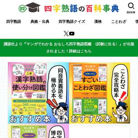
SEARCH
四字熟語
典拠・出典
四字熟語クイズ
漢検
ことわざ
講談社より『マンガでわかる おもしろ四字熟語図鑑 〈試験に出る〉』が出版
されました！詳細はこちら