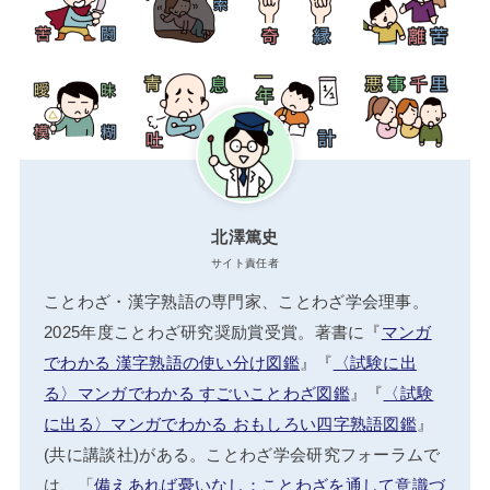
北澤篤史
サイト責任者
ことわざ・漢字熟語の専門家、ことわざ学会理事。
2025年度ことわざ研究奨励賞受賞。著書に『
マンガ
でわかる 漢字熟語の使い分け図鑑
』『
〈試験に出
る〉マンガでわかる すごいことわざ図鑑
』『
〈試験
に出る〉マンガでわかる おもしろい四字熟語図鑑
』
(共に講談社)がある。ことわざ学会研究フォーラムで
は、「
備えあれば憂いなし：ことわざを通して意識づ