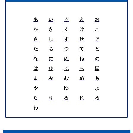
あ
い
う
え
お
か
き
く
け
こ
さ
し
す
せ
そ
た
ち
つ
て
と
な
に
ぬ
ね
の
は
ひ
ふ
へ
ほ
ま
み
む
め
も
や
ゆ
よ
ら
り
る
れ
ろ
わ