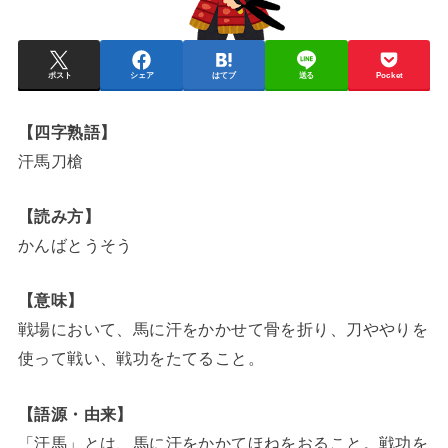
ポスト
シェア
はてブ
送る
Pocket
【四字熟語】
汗馬刀槍
【読み方】
かんばとうそう
【意味】
戦場において、馬に汗をかかせて骨を折り、刀ややりを
使って戦い、戦功をたてること。
【語源・由来】
「汗馬」とは、馬に汗をかかてほねをおること。戦功を