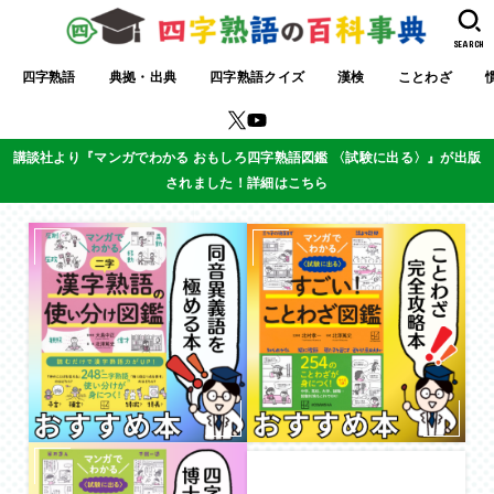
SEARCH
四字熟語
典拠・出典
四字熟語クイズ
漢検
ことわざ
講談社より『マンガでわかる おもしろ四字熟語図鑑 〈試験に出る〉』が出版
されました！詳細はこちら