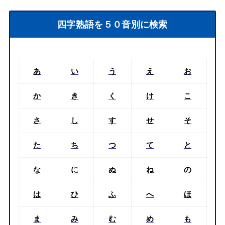
四字熟語を５０音別に検索
あ
い
う
え
お
か
き
く
け
こ
さ
し
す
せ
そ
た
ち
つ
て
と
な
に
ぬ
ね
の
は
ひ
ふ
へ
ほ
ま
み
む
め
も