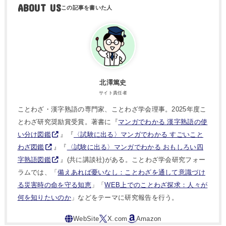
ABOUT US
北澤篤史
サイト責任者
ことわざ・漢字熟語の専門家、ことわざ学会理事。2025年度こ
とわざ研究奨励賞受賞。著書に『
マンガでわかる 漢字熟語の使
い分け図鑑
』『
〈試験に出る〉マンガでわかる すごいこと
わざ図鑑
』『
〈試験に出る〉マンガでわかる おもしろい四
字熟語図鑑
』(共に講談社)がある。ことわざ学会研究フォー
ラムでは、「
備えあれば憂いなし：ことわざを通して意識づけ
る災害時の命を守る知恵
」「
WEB上でのことわざ探求：人々が
何を知りたいのか
」などをテーマに研究報告を行う。