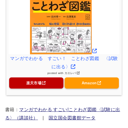
マンガでわかる すごい！ ことわざ図鑑 〈試験
に出る〉
posted with
カエレバ
楽天市場
Amazon
書籍：
マンガでわかる すごい!ことわざ図鑑〈試験に出
る〉（講談社）
|
国立国会図書館データ