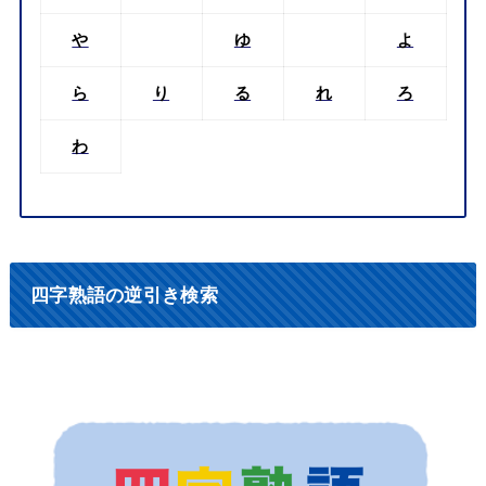
や
ゆ
よ
ら
り
る
れ
ろ
わ
四字熟語の逆引き検索