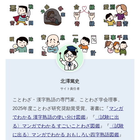
北澤篤史
サイト責任者
ことわざ・漢字熟語の専門家、ことわざ学会理事。
2025年度ことわざ研究奨励賞受賞。著書に『
マンガ
でわかる 漢字熟語の使い分け図鑑
』『
〈試験に出
る〉マンガでわかる すごいことわざ図鑑
』『
〈試験
に出る〉マンガでわかる おもしろい四字熟語図鑑
』