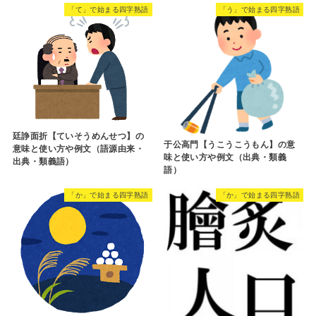
「て」で始まる四字熟語
「う」で始まる四字熟語
廷諍面折【ていそうめんせつ】の
于公高門【うこうこうもん】の意
意味と使い方や例文（語源由来・
味と使い方や例文（出典・類義
出典・類義語）
語）
「か」で始まる四字熟語
「か」で始まる四字熟語