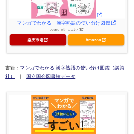
マンガでわかる 漢字熟語の使い分け図鑑
posted with
カエレバ
楽天市場
Amazon
書籍：
マンガでわかる 漢字熟語の使い分け図鑑（講談
社）
|
国立国会図書館データ