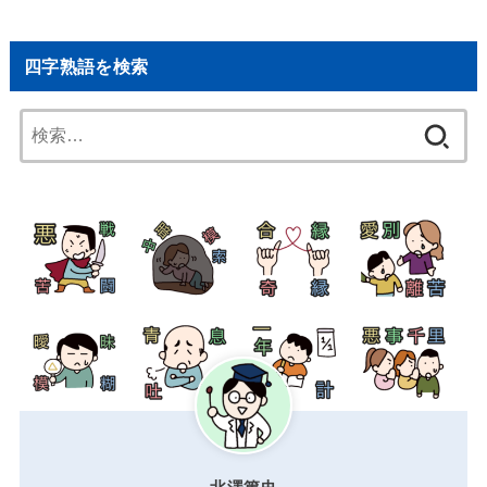
四字熟語を検索
検
索: