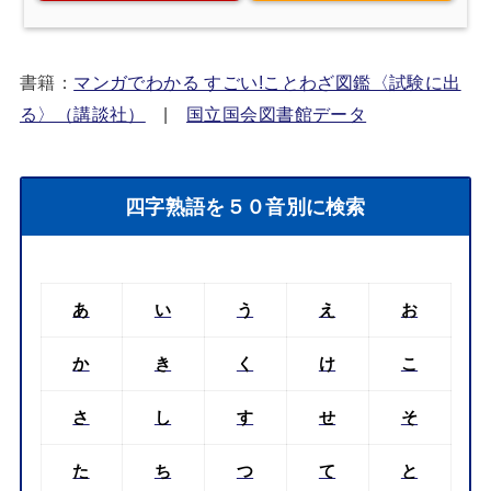
書籍：
マンガでわかる すごい!ことわざ図鑑〈試験に出
る〉（講談社）
|
国立国会図書館データ
四字熟語を５０音別に検索
あ
い
う
え
お
か
き
く
け
こ
さ
し
す
せ
そ
た
ち
つ
て
と