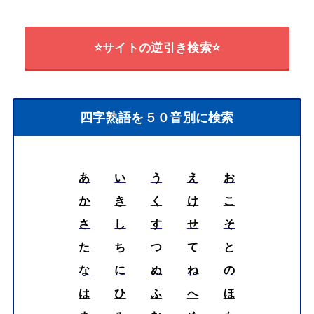
⭐サイトの逆引き検索⭐
四字熟語を５０音別に検索
あ
い
う
え
お
か
き
く
け
こ
さ
し
す
せ
そ
た
ち
つ
て
と
な
に
ぬ
ね
の
は
ひ
ふ
へ
ほ