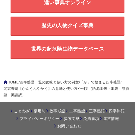
違い事典オンライン
歴史の人物クイズ事典
世界の超危険生物データベース
HOME
四字熟語一覧の意味と使い方の例文
「か」で始まる四字熟語
閑雲野鶴【かんうんやかく】の意味と使い方や例文（語源由来・出典・類義
語・英語訳）
ことわざ
慣用句
故事成語
二字熟語
三字熟語
四字熟語
プライバシーポリシー
参考文献
免責事項
運営情報
お問い合わせ