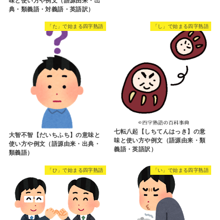
味と使い方や例文（語源由来・出
典・類義語・対義語・英語訳）
「た」で始まる四字熟語
「し」で始まる四字熟語
七転八起【しちてんはっき】の意
大智不智【だいちふち】の意味と
味と使い方や例文（語源由来・類
使い方や例文（語源由来・出典・
義語・英語訳）
類義語）
「ひ」で始まる四字熟語
「い」で始まる四字熟語