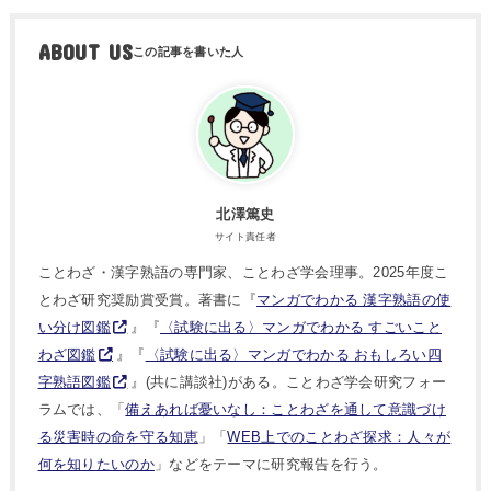
ABOUT US
北澤篤史
サイト責任者
ことわざ・漢字熟語の専門家、ことわざ学会理事。2025年度こ
とわざ研究奨励賞受賞。著書に『
マンガでわかる 漢字熟語の使
い分け図鑑
』『
〈試験に出る〉マンガでわかる すごいこと
わざ図鑑
』『
〈試験に出る〉マンガでわかる おもしろい四
字熟語図鑑
』(共に講談社)がある。ことわざ学会研究フォー
ラムでは、「
備えあれば憂いなし：ことわざを通して意識づけ
る災害時の命を守る知恵
」「
WEB上でのことわざ探求：人々が
何を知りたいのか
」などをテーマに研究報告を行う。