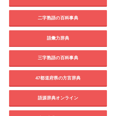
二字熟語の百科事典
語彙力辞典
三字熟語の百科事典
47都道府県の方言辞典
語源辞典オンライン