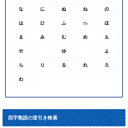
な
に
ぬ
ね
の
は
ひ
ふ
へ
ほ
ま
み
む
め
も
や
ゆ
よ
ら
り
る
れ
ろ
わ
四字熟語の逆引き検索