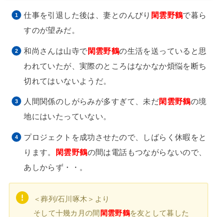
仕事を引退した後は、妻とのんびり
閑雲野鶴
で暮ら
すのが望みだ。
和尚さんは山寺で
閑雲野鶴
の生活を送っていると思
われていたが、実際のところはなかなか煩悩を断ち
切れてはいないようだ。
人間関係のしがらみが多すぎて、未だ
閑雲野鶴
の境
地にはいたっていない。
プロジェクトを成功させたので、しばらく休暇をと
ります。
閑雲野鶴
の間は電話もつながらないので、
あしからず・・。
＜葬列/石川啄木＞より
そして十幾カ月の間
閑雲野鶴
を友として暮した