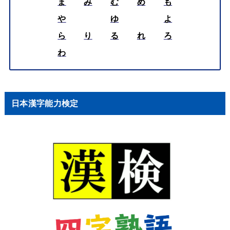
ま
み
む
め
も
や
ゆ
よ
ら
り
る
れ
ろ
わ
日本漢字能力検定