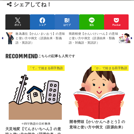
シェアしてね！
ポスト
シェア
はてブ
送る
Pocket
敢為邁往【かんいまいおう】の意味
簡易軽便【かんいけいべん】の意味
と使い方や例文（語源由来・類義
と使い方や例文（語源由来・類義
語・英語訳）
語・対義語・英語訳）
RECOMMEND
「て」で始まる四字熟語
「か」で始まる四字熟語
開巻劈頭【かいかんへきとう】の
意味と使い方や例文（語源由来）
天災地変【てんさいちへん】の意