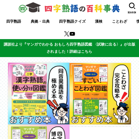
SEARCH
四字熟語
典拠・出典
四字熟語クイズ
漢検
ことわざ
講談社より『マンガでわかる おもしろ四字熟語図鑑 〈試験に出る〉』が出版
されました！詳細はこちら