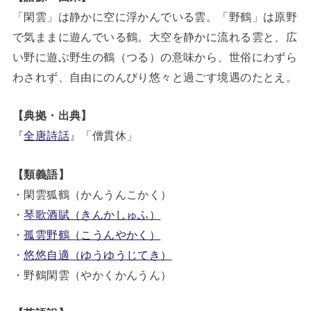
「閑雲」は静かに空に浮かんでいる雲。「野鶴」は原野
で気ままに遊んでいる鶴。大空を静かに流れる雲と、広
い野に遊ぶ野生の鶴（つる）の意味から、世俗にわずら
わされず、自由にのんびり悠々と過ごす境遇のたとえ。
【典拠・出典】
『
全唐詩話
』「僧貫休」
【類義語】
・閑雲狐鶴（かんうんこかく）
・
琴歌酒賦（きんかしゅふ）
・
孤雲野鶴（こうんやかく）
・
悠悠自適（ゆうゆうじてき）
・野鶴閑雲（やかくかんうん）