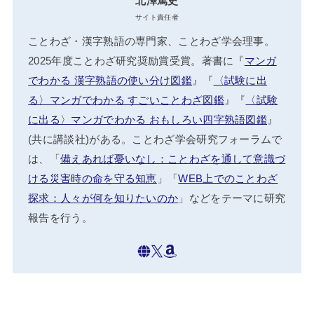
北澤篤史
サイト責任者
ことわざ・漢字熟語の専門家、ことわざ学会理事。
2025年度ことわざ研究奨励賞受賞。著書に『
マンガ
でわかる 漢字熟語の使い分け図鑑
』『
〈試験に出
る〉マンガでわかる すごいことわざ図鑑
』『
〈試験
に出る〉マンガでわかる おもしろい四字熟語図鑑
』
(共に講談社)がある。ことわざ学会研究フォーラムで
は、「
備えあれば憂いなし：ことわざを通して意識づ
ける災害時の命を守る知恵
」「
WEB上でのことわざ
探求：人々が何を知りたいのか
」などをテーマに研究
報告を行う。