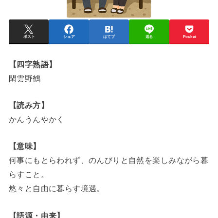
ポスト
シェア
はてブ
送る
Pocket
【四字熟語】
閑雲野鶴
【読み方】
かんうんやかく
【意味】
何事にもとらわれず、のんびりと自然を楽しみながら暮
らすこと。
悠々と自由に暮らす境遇。
【語源・由来】