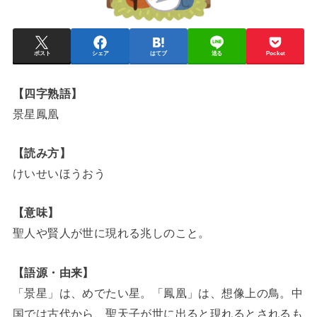
ポスト
シェア
はてブ
送る
Pocket
【四字熟語】
景星鳳凰
【読み方】
けいせいほうおう
【意味】
聖人や賢人が世に現れる兆しのこと。
【語源・由来】
「景星」は、めでたい星。「鳳凰」は、想像上の鳥。中
国では古代から、聖天子が世に出ると現れるとされるも