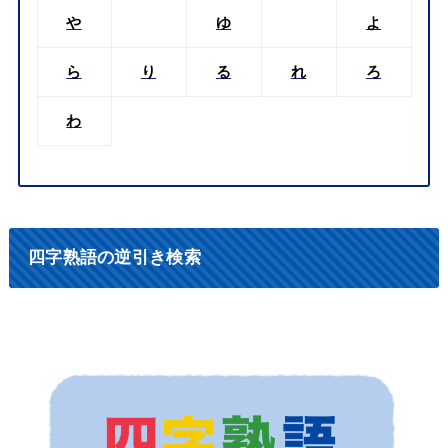
や
ゆ
よ
ら
り
る
れ
ろ
わ
四字熟語の逆引き検索