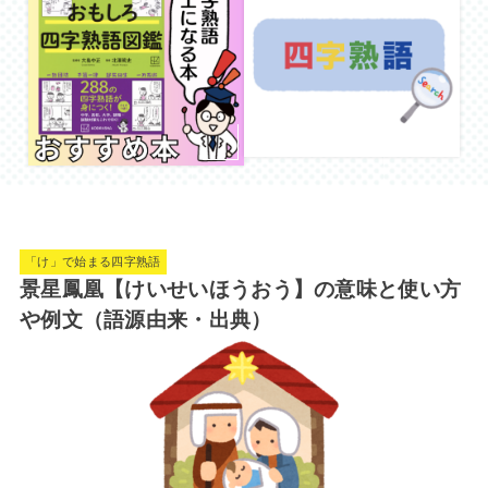
「け」で始まる四字熟語
景星鳳凰【けいせいほうおう】の意味と使い方
や例文（語源由来・出典）