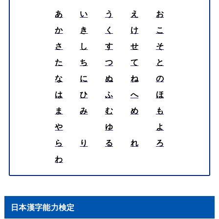
あ
い
う
え
お
か
き
く
け
こ
さ
し
す
せ
そ
た
ち
つ
て
と
な
に
ぬ
ね
の
は
ひ
ふ
へ
ほ
ま
み
む
め
も
や
ゆ
よ
ら
り
る
れ
ろ
わ
日本漢字能力検定