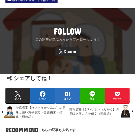
FOLLOW
シェアしてね！
ポスト
シェア
はてブ
送る
Pocket
蛍窓雪案【けいそうせつあん】の意
卿相雲客【けいしょううんかく】の
味と使い方や例文（語源由来・出
意味と使い方や例文（類義語）
典・類義語）
RECOMMEND