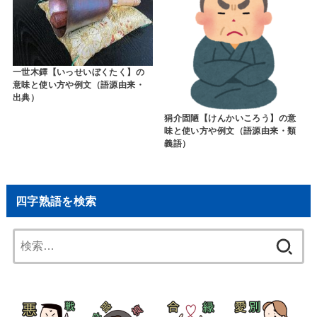
一世木鐸【いっせいぼくたく】の
意味と使い方や例文（語源由来・
出典）
狷介固陋【けんかいころう】の意
味と使い方や例文（語源由来・類
義語）
四字熟語を検索
検
索: