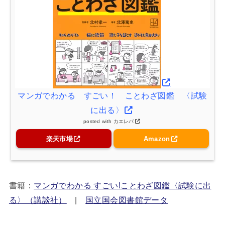
マンガでわかる すごい！ ことわざ図鑑 〈試験
に出る〉
posted with
カエレバ
楽天市場
Amazon
書籍：
マンガでわかる すごい!ことわざ図鑑〈試験に出
る〉（講談社）
|
国立国会図書館データ