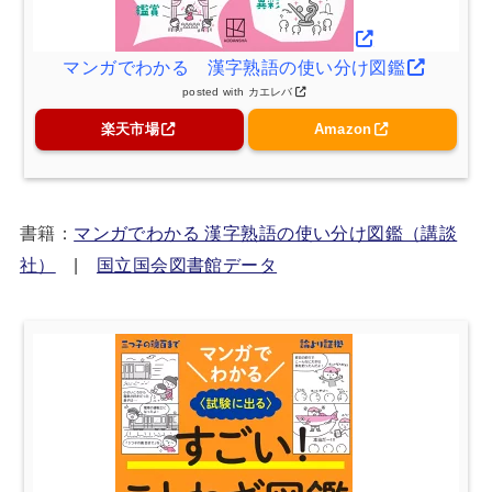
マンガでわかる 漢字熟語の使い分け図鑑
posted with
カエレバ
楽天市場
Amazon
書籍：
マンガでわかる 漢字熟語の使い分け図鑑（講談
社）
|
国立国会図書館データ