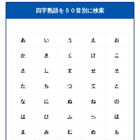
四字熟語を５０音別に検索
あ
い
う
え
お
か
き
く
け
こ
さ
し
す
せ
そ
た
ち
つ
て
と
な
に
ぬ
ね
の
は
ひ
ふ
へ
ほ
ま
み
む
め
も