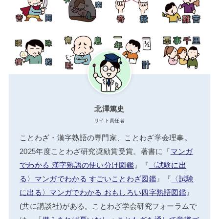
北澤篤史
サイト責任者
ことわざ・漢字熟語の専門家、ことわざ学会理事。
2025年度ことわざ研究奨励賞受賞。著書に『
マンガ
でわかる 漢字熟語の使い分け図鑑
』『
〈試験に出
る〉マンガでわかる すごいことわざ図鑑
』『
〈試験
に出る〉マンガでわかる おもしろい四字熟語図鑑
』
(共に講談社)がある。ことわざ学会研究フォーラムで