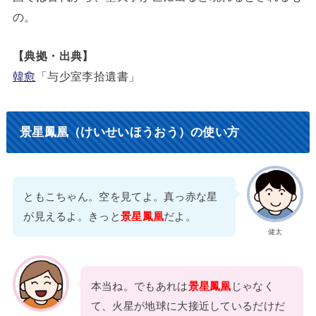
の。
【典拠・出典】
韓愈
「与少室李拾遺書」
景星鳳凰（けいせいほうおう）の使い方
ともこちゃん。空を見てよ。真っ赤な星
が見えるよ。きっと
景星鳳凰
だよ。
健太
本当ね。でもあれは
景星鳳凰
じゃなく
て、火星が地球に大接近しているだけだ