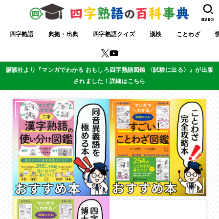
SEARCH
四字熟語
典拠・出典
四字熟語クイズ
漢検
ことわざ
講談社より『マンガでわかる おもしろ四字熟語図鑑 〈試験に出る〉』が出版
されました！詳細はこちら