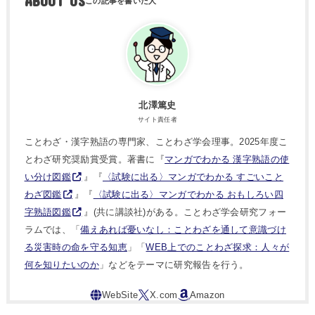
ABOUT US
北澤篤史
サイト責任者
ことわざ・漢字熟語の専門家、ことわざ学会理事。2025年度こ
とわざ研究奨励賞受賞。著書に『
マンガでわかる 漢字熟語の使
い分け図鑑
』『
〈試験に出る〉マンガでわかる すごいこと
わざ図鑑
』『
〈試験に出る〉マンガでわかる おもしろい四
字熟語図鑑
』(共に講談社)がある。ことわざ学会研究フォー
ラムでは、「
備えあれば憂いなし：ことわざを通して意識づけ
る災害時の命を守る知恵
」「
WEB上でのことわざ探求：人々が
何を知りたいのか
」などをテーマに研究報告を行う。