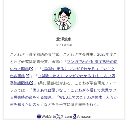
北澤篤史
サイト責任者
ことわざ・漢字熟語の専門家、ことわざ学会理事。2025年度こ
とわざ研究奨励賞受賞。著書に『
マンガでわかる 漢字熟語の使
い分け図鑑
』『
〈試験に出る〉マンガでわかる すごいこと
わざ図鑑
』『
〈試験に出る〉マンガでわかる おもしろい四
字熟語図鑑
』(共に講談社)がある。ことわざ学会研究フォー
ラムでは、「
備えあれば憂いなし：ことわざを通して意識づけ
る災害時の命を守る知恵
」「
WEB上でのことわざ探求：人々が
何を知りたいのか
」などをテーマに研究報告を行う。