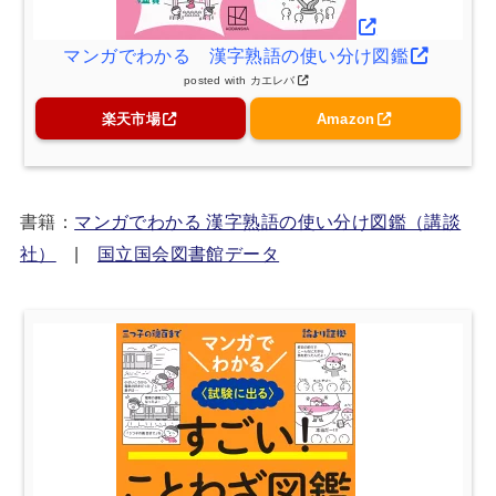
マンガでわかる 漢字熟語の使い分け図鑑
posted with
カエレバ
楽天市場
Amazon
書籍：
マンガでわかる 漢字熟語の使い分け図鑑（講談
社）
|
国立国会図書館データ