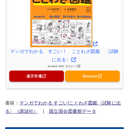
マンガでわかる すごい！ ことわざ図鑑 〈試験
に出る〉
posted with
カエレバ
楽天市場
Amazon
書籍：
マンガでわかる すごい!ことわざ図鑑〈試験に出
る〉（講談社）
|
国立国会図書館データ