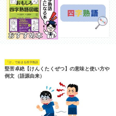
「け」で始まる四字熟語
堅苦卓絶【けんくたくぜつ】の意味と使い方や
例文（語源由来）