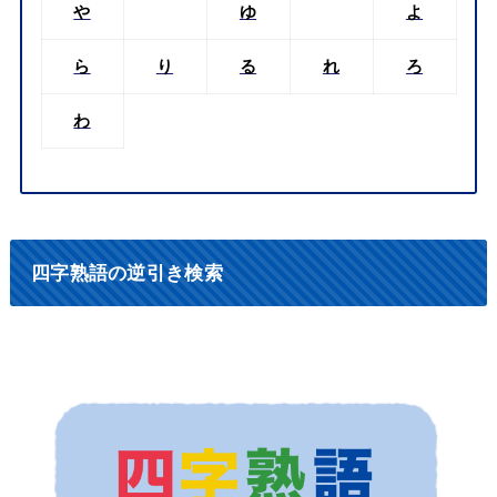
や
ゆ
よ
ら
り
る
れ
ろ
わ
四字熟語の逆引き検索