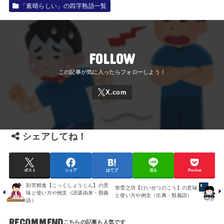
「素晴らしい」の四字熟語一覧
FOLLOW
シェアしてね！
ポスト
シェア
はてブ
送る
Pocket
刻苦精進【こっくしょうじん】の意
蛍雪之功【けいせつのこう】の意味
味と使い方や例文（語源由来・類義
と使い方や例文（出典・類義語）
語）
RECOMMEND