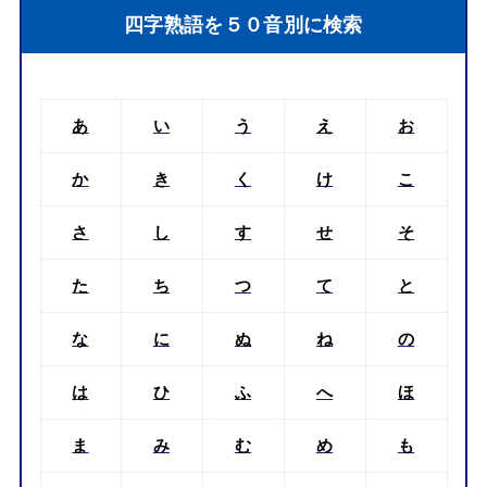
四字熟語を５０音別に検索
あ
い
う
え
お
か
き
く
け
こ
さ
し
す
せ
そ
た
ち
つ
て
と
な
に
ぬ
ね
の
は
ひ
ふ
へ
ほ
ま
み
む
め
も