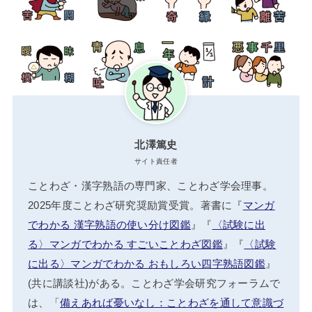
北澤篤史
サイト責任者
ことわざ・漢字熟語の専門家、ことわざ学会理事。
2025年度ことわざ研究奨励賞受賞。著書に『
マンガ
でわかる 漢字熟語の使い分け図鑑
』『
〈試験に出
る〉マンガでわかる すごいことわざ図鑑
』『
〈試験
に出る〉マンガでわかる おもしろい四字熟語図鑑
』
(共に講談社)がある。ことわざ学会研究フォーラムで
は、「
備えあれば憂いなし：ことわざを通して意識づ