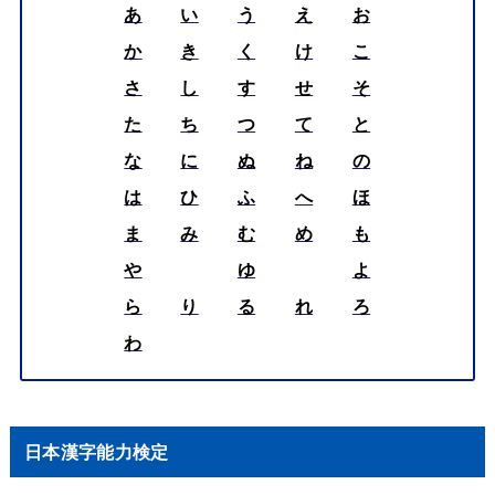
あ
い
う
え
お
か
き
く
け
こ
さ
し
す
せ
そ
た
ち
つ
て
と
な
に
ぬ
ね
の
は
ひ
ふ
へ
ほ
ま
み
む
め
も
や
ゆ
よ
ら
り
る
れ
ろ
わ
日本漢字能力検定