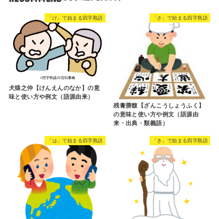
「け」で始まる四字熟語
「さ」で始まる四字熟語
犬猿之仲【けんえんのなか】の意
味と使い方や例文（語源由来）
残膏賸馥【ざんこうしょうふく】
の意味と使い方や例文（語源由
来・出典・類義語）
「は」で始まる四字熟語
「き」で始まる四字熟語