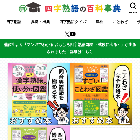
SEARCH
四字熟語
典拠・出典
四字熟語クイズ
漢検
ことわざ
講談社より『マンガでわかる おもしろ四字熟語図鑑 〈試験に出る〉』が出版
されました！詳細はこちら