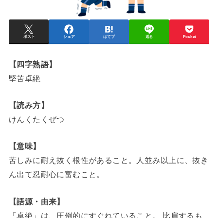
ポスト
シェア
はてブ
送る
Pocket
【四字熟語】
堅苦卓絶
【読み方】
けんくたくぜつ
【意味】
苦しみに耐え抜く根性があること。人並み以上に、抜き
ん出て忍耐心に富むこと。
【語源・由来】
「卓絶」は、圧倒的にすぐれていること。 比肩するも