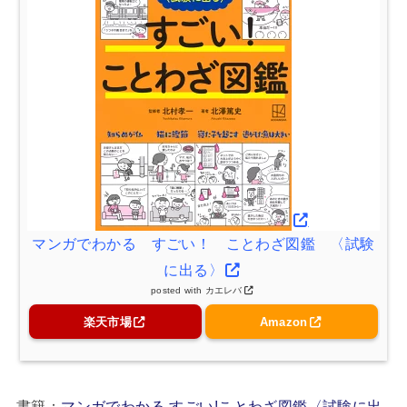
マンガでわかる すごい！ ことわざ図鑑 〈試験
に出る〉
posted with
カエレバ
楽天市場
Amazon
書籍：
マンガでわかる すごい!ことわざ図鑑〈試験に出