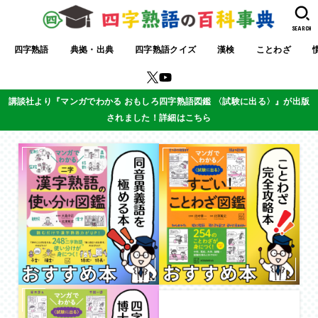
SEARCH
四字熟語
典拠・出典
四字熟語クイズ
漢検
ことわざ
講談社より『マンガでわかる おもしろ四字熟語図鑑 〈試験に出る〉』が出版
されました！詳細はこちら