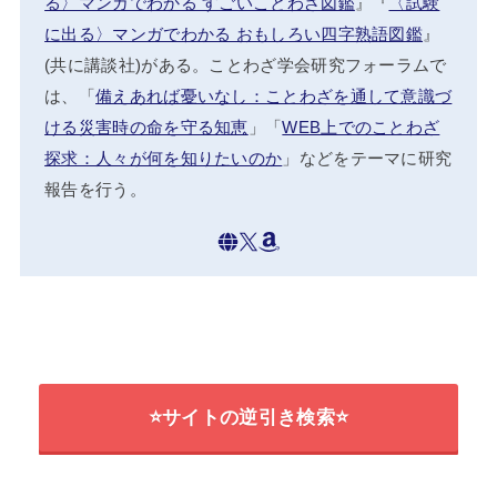
る〉マンガでわかる すごいことわざ図鑑
』『
〈試験
に出る〉マンガでわかる おもしろい四字熟語図鑑
』
(共に講談社)がある。ことわざ学会研究フォーラムで
は、「
備えあれば憂いなし：ことわざを通して意識づ
ける災害時の命を守る知恵
」「
WEB上でのことわざ
探求：人々が何を知りたいのか
」などをテーマに研究
報告を行う。
⭐サイトの逆引き検索⭐