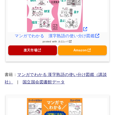
マンガでわかる 漢字熟語の使い分け図鑑
posted with
カエレバ
楽天市場
Amazon
書籍：
マンガでわかる 漢字熟語の使い分け図鑑（講談
社）
|
国立国会図書館データ