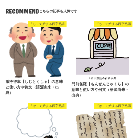
RECOMMEND
「し」で始まる四字熟語
「も」で始まる四字熟語
舐痔得車【しじとくしゃ】の意味
門前雀羅【もんぜんじゃくら】の
と使い方や例文（語源由来・出
意味と使い方や例文（語源由来・
典）
出典）
「せ」で始まる四字熟語
「は」で始まる四字熟語