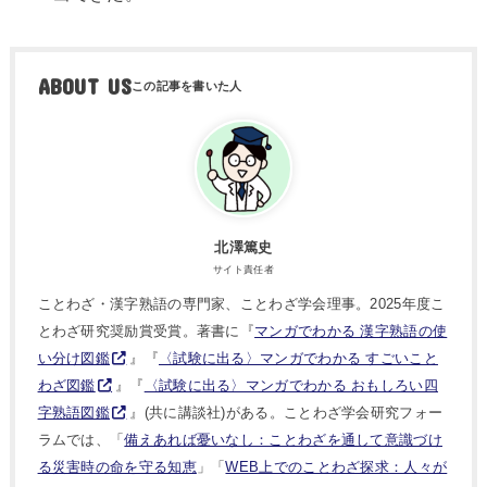
ABOUT US
北澤篤史
サイト責任者
ことわざ・漢字熟語の専門家、ことわざ学会理事。2025年度こ
とわざ研究奨励賞受賞。著書に『
マンガでわかる 漢字熟語の使
い分け図鑑
』『
〈試験に出る〉マンガでわかる すごいこと
わざ図鑑
』『
〈試験に出る〉マンガでわかる おもしろい四
字熟語図鑑
』(共に講談社)がある。ことわざ学会研究フォー
ラムでは、「
備えあれば憂いなし：ことわざを通して意識づけ
る災害時の命を守る知恵
」「
WEB上でのことわざ探求：人々が