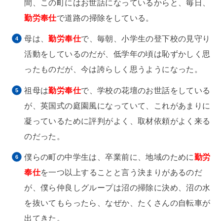
間、この町にはお世話になっているからと、毎日、
勤労奉仕
で道路の掃除をしている。
母は、
勤労奉仕
で、毎朝、小学生の登下校の見守り
活動をしているのだが、低学年の頃は恥ずかしく思
ったものだが、今は誇らしく思うようになった。
祖母は
勤労奉仕
で、学校の花壇のお世話をしている
が、英国式の庭園風になっていて、これがあまりに
凝っているために評判がよく、取材依頼がよく来る
のだった。
僕らの町の中学生は、卒業前に、地域のために
勤労
奉仕
を一つ以上することと言う決まりがあるのだ
が、僕ら仲良しグループは沼の掃除に決め、沼の水
を抜いてもらったら、なぜか、たくさんの自転車が
出てきた。