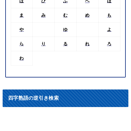
は
ひ
ふ
へ
ほ
ま
み
む
め
も
や
ゆ
よ
ら
り
る
れ
ろ
わ
四字熟語の逆引き検索