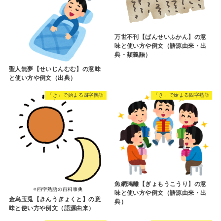
万世不刊【ばんせいふかん】の意
味と使い方や例文（語源由来・出
典・類義語）
聖人無夢【せいじんむむ】の意味
と使い方や例文（出典）
「き」で始まる四字熟語
「き」で始まる四字熟語
魚網鴻離【ぎょもうこうり】の意
味と使い方や例文（語源由来・出
金烏玉兎【きんうぎょくと】の意
典）
味と使い方や例文（語源由来）