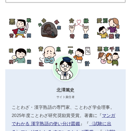
索:
北澤篤史
サイト責任者
ことわざ・漢字熟語の専門家、ことわざ学会理事。
2025年度ことわざ研究奨励賞受賞。著書に『
マンガ
でわかる 漢字熟語の使い分け図鑑
』『
〈試験に出