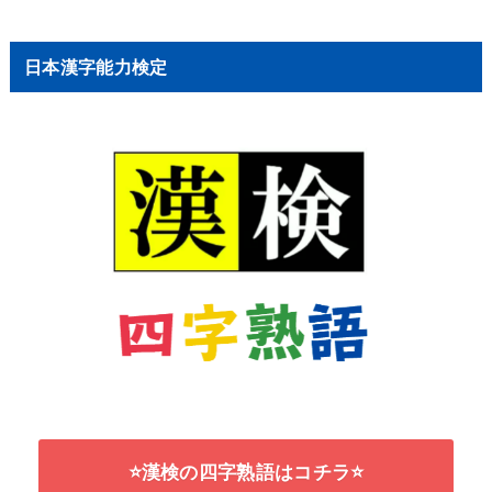
日本漢字能力検定
⭐漢検の四字熟語はコチラ⭐