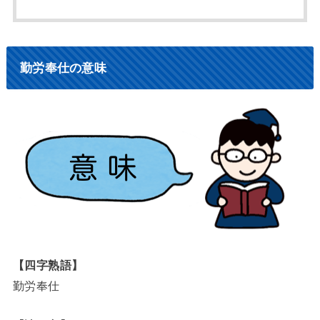
勤労奉仕の意味
【四字熟語】
勤労奉仕