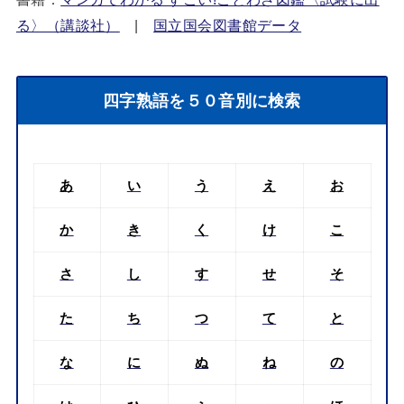
る〉（講談社）
|
国立国会図書館データ
四字熟語を５０音別に検索
あ
い
う
え
お
か
き
く
け
こ
さ
し
す
せ
そ
た
ち
つ
て
と
な
に
ぬ
ね
の