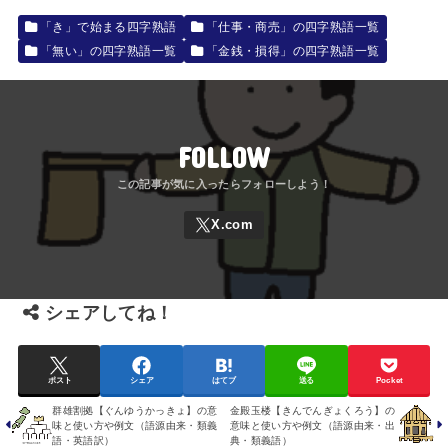
「き」で始まる四字熟語
「仕事・商売」の四字熟語一覧
「無い」の四字熟語一覧
「金銭・損得」の四字熟語一覧
FOLLOW
シェアしてね！
ポスト
シェア
はてブ
送る
Pocket
群雄割拠【ぐんゆうかっきょ】の意
金殿玉楼【きんでんぎょくろう】の
味と使い方や例文（語源由来・類義
意味と使い方や例文（語源由来・出
語・英語訳）
典・類義語）