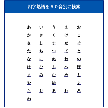
四字熟語を５０音別に検索
あ
い
う
え
お
か
き
く
け
こ
さ
し
す
せ
そ
た
ち
つ
て
と
な
に
ぬ
ね
の
は
ひ
ふ
へ
ほ
ま
み
む
め
も
や
ゆ
よ
ら
り
る
れ
ろ
わ