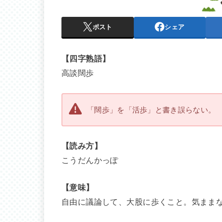
ポスト
シェア
【四字熟語】
高談闊歩
「闊歩」を「活歩」と書き誤らない。
【読み方】
こうだんかっぽ
【意味】
自由に議論して、大股に歩くこと。気まま