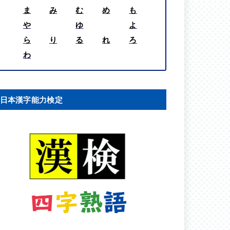
ま
み
む
め
も
や
ゆ
よ
ら
り
る
れ
ろ
わ
日本漢字能力検定