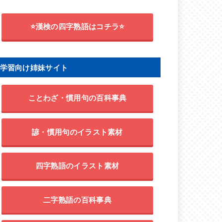
⭐漢検の四字熟語はコチラ⭐
学習向け姉妹サイト
ことわざ・慣用句の百科事典
諺・慣用句のイラスト素材
四字熟語のイラスト素材
二字熟語の百科事典