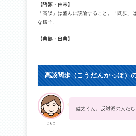
【語源・由来】
「高談」は盛んに談論すること。「闊歩」
な様子。
【典拠・出典】
－
高談闊歩（こうだんかっぽ）
健太くん。反対派の人たち
ともこ