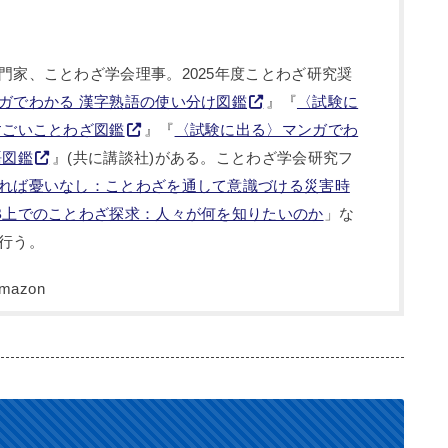
門家、ことわざ学会理事。2025年度ことわざ研究奨
ガでわかる 漢字熟語の使い分け図鑑
』『
〈試験に
すごいことわざ図鑑
』『
〈試験に出る〉マンガでわ
語図鑑
』(共に講談社)がある。ことわざ学会研究フ
れば憂いなし：ことわざを通して意識づける災害時
B上でのことわざ探求：人々が何を知りたいのか
」な
行う。