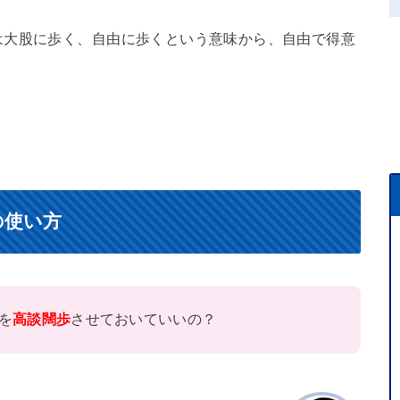
は大股に歩く、自由に歩くという意味から、自由で得意
の使い方
を
高談闊歩
させておいていいの？