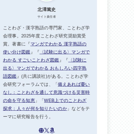
北澤篤史
サイト責任者
ことわざ・漢字熟語の専門家、ことわざ学
会理事。2025年度ことわざ研究奨励賞受
賞。著書に『
マンガでわかる 漢字熟語の
使い分け図鑑
』『
〈試験に出る〉マンガで
わかる すごいことわざ図鑑
』『
〈試験に
出る〉マンガでわかる おもしろい四字熟
語図鑑
』(共に講談社)がある。ことわざ学
会研究フォーラムでは、「
備えあれば憂い
なし：ことわざを通して意識づける災害時
の命を守る知恵
」「
WEB上でのことわざ
探求：人々が何を知りたいのか
」などをテ
ーマに研究報告を行う。