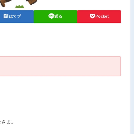
はてブ
送る
Pocket
なさま。