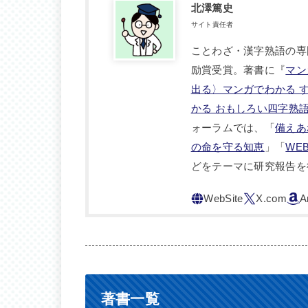
北澤篤史
サイト責任者
ことわざ・漢字熟語の専
励賞受賞。著書に『
マン
出る〉マンガでわかる 
かる おもしろい四字熟
ォーラムでは、「
備えあ
の命を守る知恵
」「
WE
どをテーマに研究報告を
著書一覧