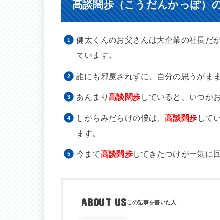
高談闊歩（こうだんかっぽ）
健太くんのお父さんは大企業の社長だ
ています。
誰にも邪魔されずに、自分の思うがま
あんまり
高談闊歩
していると、いつか
しがらみだらけの僕は、
高談闊歩
して
ます。
今まで
高談闊歩
してきたつけが一気に
ABOUT US