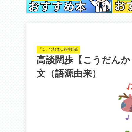
「こ」で始まる四字熟語
高談闊歩【こうだんか
文（語源由来）