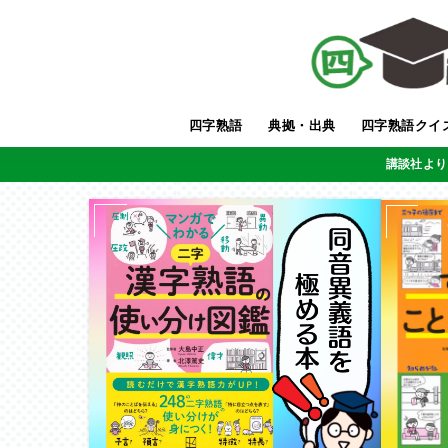
四字熟語
典拠・出典
四字熟語クイ
講談社より