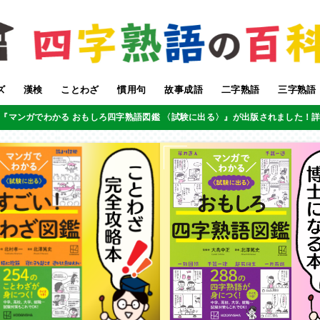
ズ
漢検
ことわざ
慣用句
故事成語
二字熟語
三字熟語
『マンガでわかる おもしろ四字熟語図鑑 〈試験に出る〉』が出版されました！