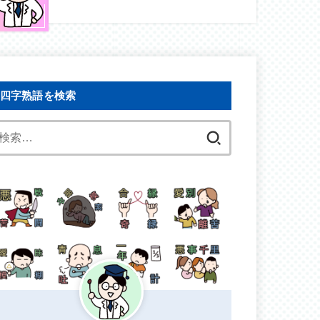
四字熟語を検索
検
索: