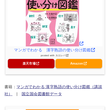
マンガでわかる 漢字熟語の使い分け図鑑
posted with
カエレバ
楽天市場
Amazon
書籍：
マンガでわかる 漢字熟語の使い分け図鑑（講談
社）
|
国立国会図書館データ