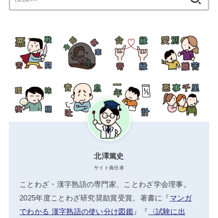
索:
北澤篤史
サイト責任者
ことわざ・漢字熟語の専門家、ことわざ学会理事。
2025年度ことわざ研究奨励賞受賞。著書に『
マンガ
でわかる 漢字熟語の使い分け図鑑
』『
〈試験に出