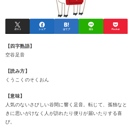
ポスト
シェア
はてブ
送る
Pocket
【四字熟語】
空谷足音
【読み方】
くうこくのそくおん
【意味】
人気のないさびしい谷間に響く足音。転じて、孤独なと
きに思いがけなく人が訪れたり便りが届いたりする喜
び。