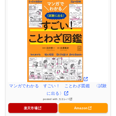
マンガでわかる すごい！ ことわざ図鑑 〈試験
に出る〉
posted with
カエレバ
楽天市場
Amazon