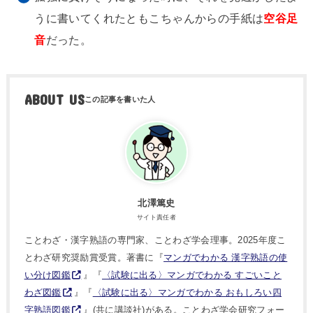
うに書いてくれたともこちゃんからの手紙は
空谷足
音
だった。
ABOUT US
北澤篤史
サイト責任者
ことわざ・漢字熟語の専門家、ことわざ学会理事。2025年度こ
とわざ研究奨励賞受賞。著書に『
マンガでわかる 漢字熟語の使
い分け図鑑
』『
〈試験に出る〉マンガでわかる すごいこと
わざ図鑑
』『
〈試験に出る〉マンガでわかる おもしろい四
字熟語図鑑
』(共に講談社)がある。ことわざ学会研究フォー