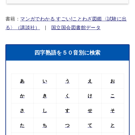
書籍：
マンガでわかる すごい!ことわざ図鑑〈試験に出
る〉（講談社）
|
国立国会図書館データ
四字熟語を５０音別に検索
あ
い
う
え
お
か
き
く
け
こ
さ
し
す
せ
そ
た
ち
つ
て
と