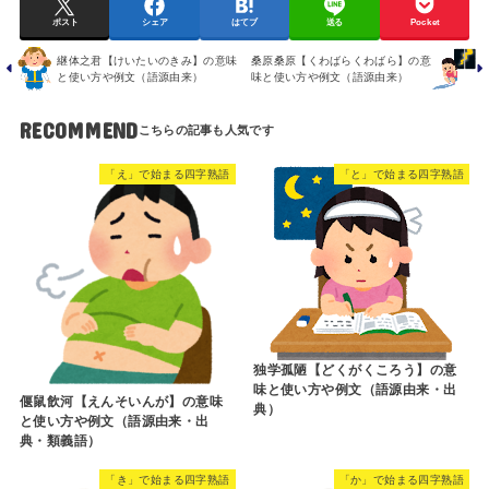
ポスト
シェア
はてブ
送る
Pocket
継体之君【けいたいのきみ】の意味
桑原桑原【くわばらくわばら】の意
と使い方や例文（語源由来）
味と使い方や例文（語源由来）
RECOMMEND
「え」で始まる四字熟語
「と」で始まる四字熟語
独学孤陋【どくがくころう】の意
味と使い方や例文（語源由来・出
偃鼠飲河【えんそいんが】の意味
典）
と使い方や例文（語源由来・出
典・類義語）
「き」で始まる四字熟語
「か」で始まる四字熟語