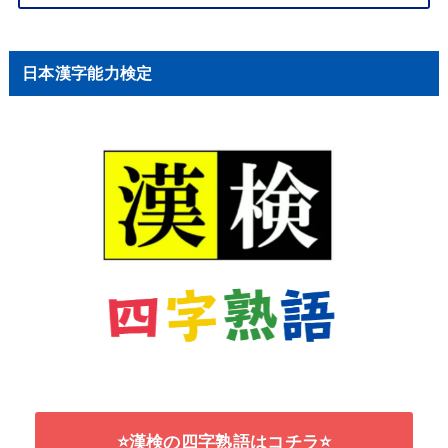
日本漢字能力検定
⭐漢検の四字熟語はコチラ⭐