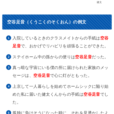
健太
空谷足音（くうこくのそくおん）の例文
入院しているときのクラスメイトからの手紙は
空谷
足音
で、おかげでリハビリを頑張ることができた。
ステイホーム中の孫からの便りは
空谷足音
だった。
真っ暗な宇宙にいる僕の所に届けられた家族のメッ
セージは、
空谷足音
で心に灯がともった。
上京して一人暮らしを始めてホームシックに陥り始
めた私に届いた健太くんからの手紙は
空谷足音
でし
た。
孤独に負けそうになった時に、それを見透かしたよ