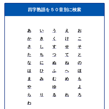
四字熟語を５０音別に検索
あ
い
う
え
お
か
き
く
け
こ
さ
し
す
せ
そ
た
ち
つ
て
と
な
に
ぬ
ね
の
は
ひ
ふ
へ
ほ
ま
み
む
め
も
や
ゆ
よ
ら
り
る
れ
ろ
わ