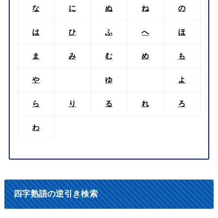
な
に
ぬ
ね
の
は
ひ
ふ
へ
ほ
ま
み
む
め
も
や
ゆ
よ
ら
り
る
れ
ろ
わ
四字熟語の逆引き検索