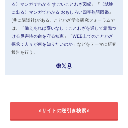
る〉マンガでわかる すごいことわざ図鑑
』『
〈試験
に出る〉マンガでわかる おもしろい四字熟語図鑑
』
(共に講談社)がある。ことわざ学会研究フォーラムで
は、「
備えあれば憂いなし：ことわざを通して意識づ
ける災害時の命を守る知恵
」「
WEB上でのことわざ
探求：人々が何を知りたいのか
」などをテーマに研究
報告を行う。
⭐サイトの逆引き検索⭐