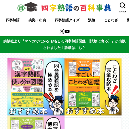
SEARCH
四字熟語
典拠・出典
四字熟語クイズ
漢検
ことわざ
講談社より『マンガでわかる おもしろ四字熟語図鑑 〈試験に出る〉』が出版
されました！詳細はこちら