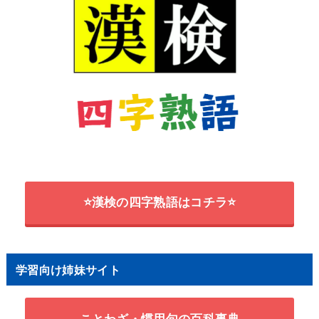
⭐漢検の四字熟語はコチラ⭐
学習向け姉妹サイト
ことわざ・慣用句の百科事典