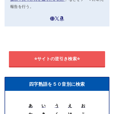
報告を行う。
⭐サイトの逆引き検索⭐
四字熟語を５０音別に検索
あ
い
う
え
お