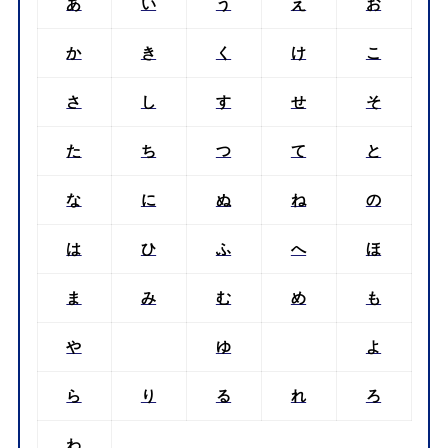
あ
い
う
え
お
か
き
く
け
こ
さ
し
す
せ
そ
た
ち
つ
て
と
な
に
ぬ
ね
の
は
ひ
ふ
へ
ほ
ま
み
む
め
も
や
ゆ
よ
ら
り
る
れ
ろ
わ