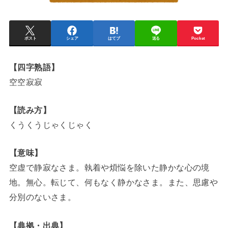
ポスト
シェア
はてブ
送る
Pocket
【四字熟語】
空空寂寂
【読み方】
くうくうじゃくじゃく
【意味】
空虚で静寂なさま。執着や煩悩を除いた静かな心の境
地。無心。転じて、何もなく静かなさま。また、思慮や
分別のないさま。
【典拠・出典】