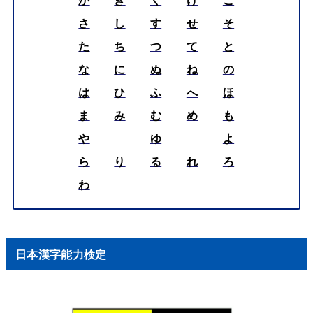
か
き
く
け
こ
さ
し
す
せ
そ
た
ち
つ
て
と
な
に
ぬ
ね
の
は
ひ
ふ
へ
ほ
ま
み
む
め
も
や
ゆ
よ
ら
り
る
れ
ろ
わ
日本漢字能力検定