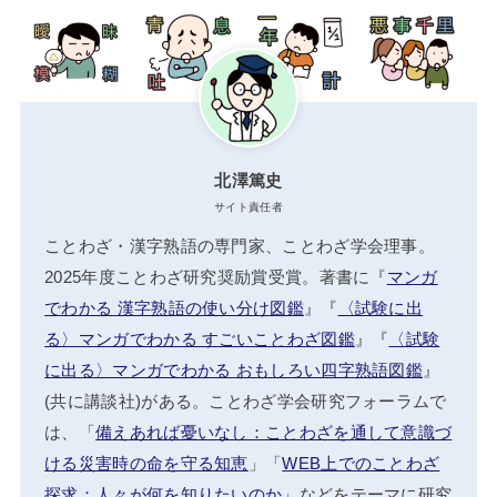
北澤篤史
サイト責任者
ことわざ・漢字熟語の専門家、ことわざ学会理事。
2025年度ことわざ研究奨励賞受賞。著書に『
マンガ
でわかる 漢字熟語の使い分け図鑑
』『
〈試験に出
る〉マンガでわかる すごいことわざ図鑑
』『
〈試験
に出る〉マンガでわかる おもしろい四字熟語図鑑
』
(共に講談社)がある。ことわざ学会研究フォーラムで
は、「
備えあれば憂いなし：ことわざを通して意識づ
ける災害時の命を守る知恵
」「
WEB上でのことわざ
探求：人々が何を知りたいのか
」などをテーマに研究