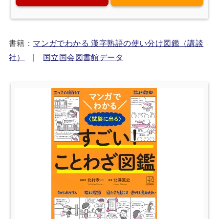
書籍：
マンガでわかる 漢字熟語の使い分け図鑑（講談
社）
|
国立国会図書館データ