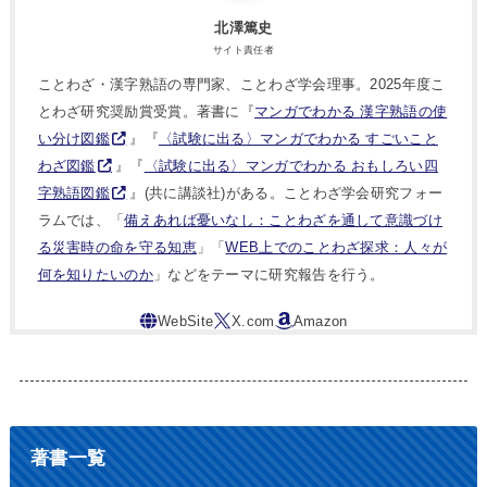
北澤篤史
サイト責任者
ことわざ・漢字熟語の専門家、ことわざ学会理事。2025年度こ
とわざ研究奨励賞受賞。著書に『
マンガでわかる 漢字熟語の使
い分け図鑑
』『
〈試験に出る〉マンガでわかる すごいこと
わざ図鑑
』『
〈試験に出る〉マンガでわかる おもしろい四
字熟語図鑑
』(共に講談社)がある。ことわざ学会研究フォー
ラムでは、「
備えあれば憂いなし：ことわざを通して意識づけ
る災害時の命を守る知恵
」「
WEB上でのことわざ探求：人々が
何を知りたいのか
」などをテーマに研究報告を行う。
著書一覧