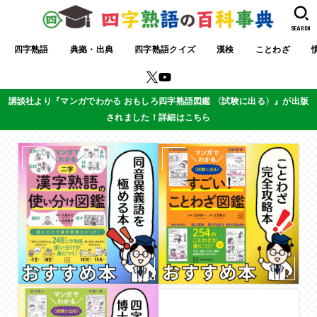
SEARCH
四字熟語
典拠・出典
四字熟語クイズ
漢検
ことわざ
講談社より『マンガでわかる おもしろ四字熟語図鑑 〈試験に出る〉』が出版
されました！詳細はこちら