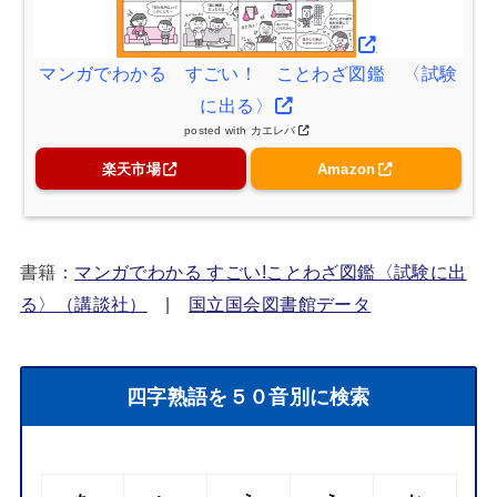
マンガでわかる すごい！ ことわざ図鑑 〈試験
に出る〉
posted with
カエレバ
楽天市場
Amazon
書籍：
マンガでわかる すごい!ことわざ図鑑〈試験に出
る〉（講談社）
|
国立国会図書館データ
四字熟語を５０音別に検索