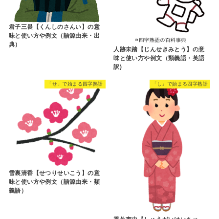
君子三畏【くんしのさんい】の意
味と使い方や例文（語源由来・出
典）
人跡未踏【じんせきみとう】の意
味と使い方や例文（類義語・英語
訳)
「せ」で始まる四字熟語
「し」で始まる四字熟語
雪裏清香【せつりせいこう】の意
味と使い方や例文（語源由来・類
義語）