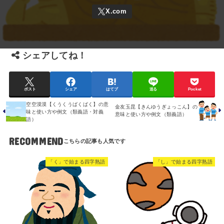
シェアしてね！
ポスト
シェア
はてブ
送る
Pocket
空空漠漠【くうくうばくばく】の意
金友玉昆【きんゆうぎょっこん】の
味と使い方や例文（類義語・対義
意味と使い方や例文（類義語）
語）
RECOMMEND
「く」で始まる四字熟語
「し」で始まる四字熟語