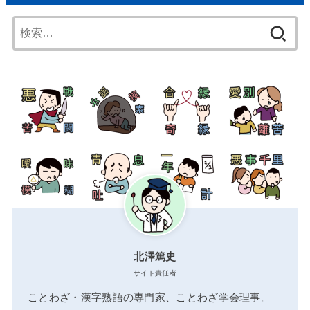
検
索:
北澤篤史
サイト責任者
ことわざ・漢字熟語の専門家、ことわざ学会理事。