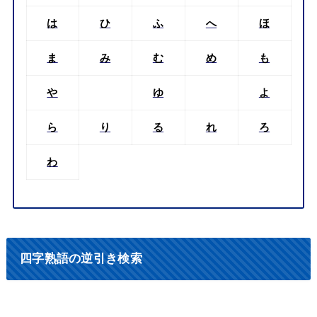
は
ひ
ふ
へ
ほ
ま
み
む
め
も
や
ゆ
よ
ら
り
る
れ
ろ
わ
四字熟語の逆引き検索