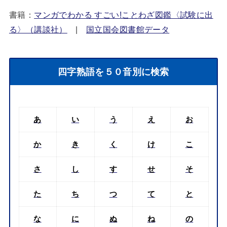
書籍：
マンガでわかる すごい!ことわざ図鑑〈試験に出
る〉（講談社）
|
国立国会図書館データ
四字熟語を５０音別に検索
あ
い
う
え
お
か
き
く
け
こ
さ
し
す
せ
そ
た
ち
つ
て
と
な
に
ぬ
ね
の