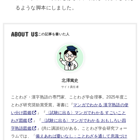
るような脚本にしました。
ABOUT US
北澤篤史
サイト責任者
ことわざ・漢字熟語の専門家、ことわざ学会理事。2025年度こ
とわざ研究奨励賞受賞。著書に『
マンガでわかる 漢字熟語の使
い分け図鑑
』『
〈試験に出る〉マンガでわかる すごいこと
わざ図鑑
』『
〈試験に出る〉マンガでわかる おもしろい四
字熟語図鑑
』(共に講談社)がある。ことわざ学会研究フォー
ラムでは、「
備えあれば憂いなし：ことわざを通して意識づけ