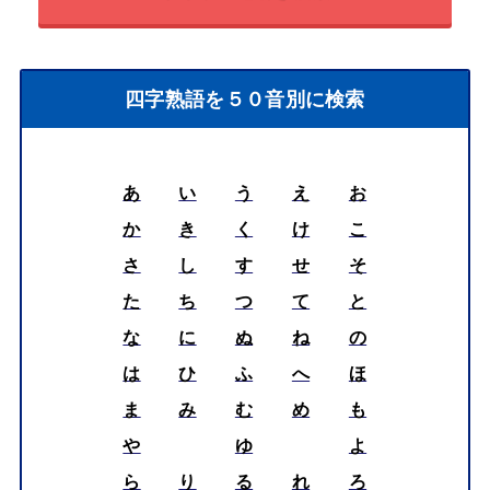
四字熟語を５０音別に検索
あ
い
う
え
お
か
き
く
け
こ
さ
し
す
せ
そ
た
ち
つ
て
と
な
に
ぬ
ね
の
は
ひ
ふ
へ
ほ
ま
み
む
め
も
や
ゆ
よ
ら
り
る
れ
ろ