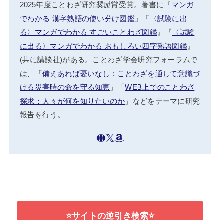
2025年度ことわざ研究奨励賞受賞。著書に『
マンガ
でわかる 漢字熟語の使い分け図鑑
』『
〈試験に出
る〉マンガでわかる すごいことわざ図鑑
』『
〈試験
に出る〉マンガでわかる おもしろい四字熟語図鑑
』
(共に講談社)がある。ことわざ学会研究フォーラムで
は、「
備えあれば憂いなし：ことわざを通して意識づ
ける災害時の命を守る知恵
」「
WEB上でのことわざ
探求：人々が何を知りたいのか
」などをテーマに研究
報告を行う。
⭐サイトの逆引き検索⭐