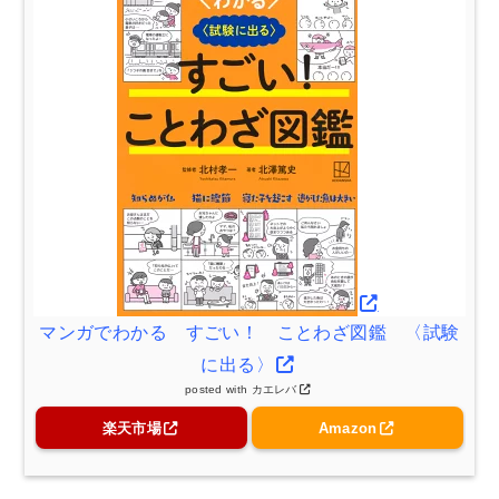
マンガでわかる すごい！ ことわざ図鑑 〈試験
に出る〉
posted with
カエレバ
楽天市場
Amazon