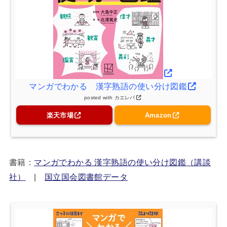
マンガでわかる 漢字熟語の使い分け図鑑
posted with
カエレバ
楽天市場
Amazon
書籍：
マンガでわかる 漢字熟語の使い分け図鑑（講談
社）
|
国立国会図書館データ