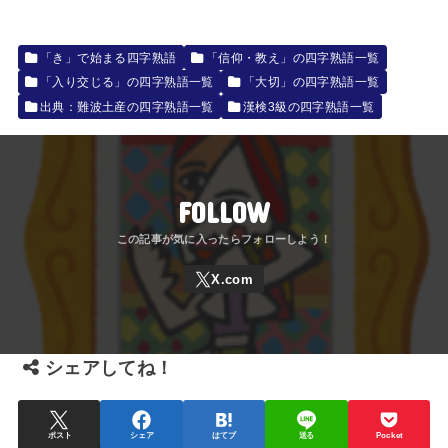
「き」で始まる四字熟語
「信仰・教え」の四字熟語一覧
「入り交じる」の四字熟語一覧
「大切」の四字熟語一覧
出典：難波土産の四字熟語一覧
漢検3級の四字熟語一覧
FOLLOW
シェアしてね！
ポスト
シェア
はてブ
送る
Pocket