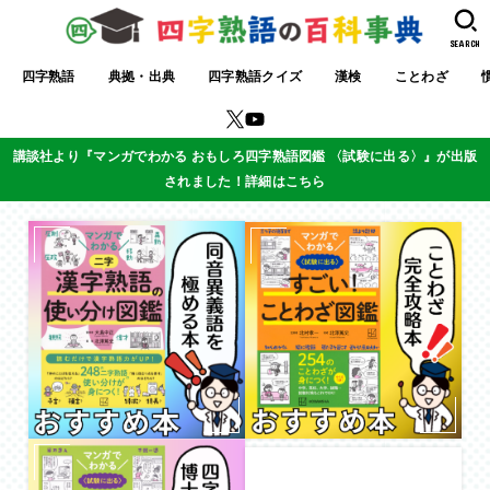
SEARCH
四字熟語
典拠・出典
四字熟語クイズ
漢検
ことわざ
講談社より『マンガでわかる おもしろ四字熟語図鑑 〈試験に出る〉』が出版
されました！詳細はこちら